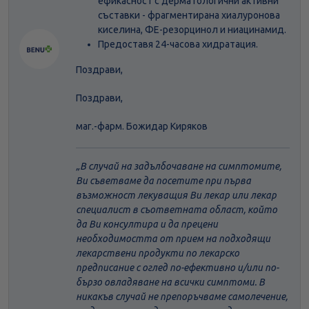
ефикасност с дерматологични активни
съставки - фрагментирана хиалуронова
киселина, ФЕ-резорцинол и ниацинамид.
Предоставя 24-часова хидратация.
Поздрави,
Поздрави,
маг.-фарм. Божидар Киряков
В случай на задълбочаване на симптомите,
Ви съветваме да посетите при първа
възможност лекуващия Ви лекар или лекар
специалист в съответната област, който
да Ви консултира и да прецени
необходимостта от прием на подходящи
лекарствени продукти по лекарско
предписание с оглед по-ефективно и/или по-
бързо овладяване на всички симптоми. В
никакъв случай не препоръчваме самолечение,