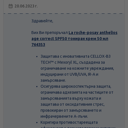
20.06.2023 г.
Здравейте,
Бих Ви препоръчал
La roche-posay anthelios
age correct SPF50 тониран крем 50 мл
764353
Защитава с иновативната CELLOX-B3
TECH™ с Mexoryl XL, създадена за
ограничаване на кожните увреждания,
индуцирани от UVB/UVA, IR-A и
замърсяване.
Осигурява широкоспектърна защита,
ограничава адхезията на частиците от
замърсяванията върху кожата и
защитава от оксидативния стрес,
провокиран от замърсяването и
инфрачервените А-лъчи.
Коригира противостареещата