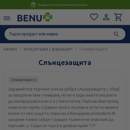
Консултация с магистър-фармацевт до 1 час
Начало
Консултация с фармацевт
Слънцезащита
Слънцезащита
Слънцезащита
Здравейте,в търсене съм на добра слънцезащита с 50spf,
за предпочитане тонирана, но не е задължително,която
да матира,кожата ми е и с пигм петна. Поръчах Биотрейд,
синята ми серия, страшно много лъскам и се потя, имам и
Avene от нея същото, поръчах и Биодерма photoderm M
средния тонми сойде страшно тъмен и не знам кой да
поръчам ☺️ Също си търся и дневен крем ????