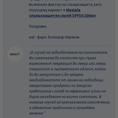
възможен фактор на слънцезащита, като
подходящ вариант е
Mustela
слънцезащитен спрей SPF50 200мл
Поздрави,
маг.-фарм. Божидар Киряков
В случай на задълбочаване на симптомите,
Ви съветваме да посетите при първа
възможност лекуващия Ви лекар или лекар
специалист в съответната област, който
да Ви консултира и да прецени
необходимостта от прием на подходящи
лекарствени продукти по лекарско
предписание с оглед по-ефективно и/или по-
бързо овладяване на всички симптоми. В
никакъв случай не препоръчваме самолечение,
а адекватно предписано и проведено
лечение.