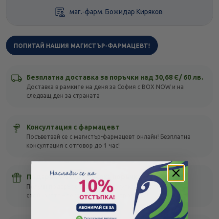
маг.-фарм. Божидар Киряков
ПОПИТАЙ НАШИЯ МАГИСТЪР-ФАРМАЦЕВТ!
Безплатна доставка за поръчки над 30,68 Є/ 60 лв.
Доставка в рамките на деня за София с BOX NOW и на
следващ ден за страната
Консултация с фармацевт
Посъветвай се с магистър-фармацевт онлайн! Безплатна
консултация с отговор до 1 час!
Подарък мостра с всяка поръчка
Получи подарък с всяка своя покупка, без оглед на
стойността – тествай различни продукти!