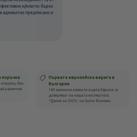
ефективно и/или по-бързо
 а адекватно предписано и
а поръчка
Първата европейска верига в
 покупка, без
България
вай различни
189 милиона клиенти в цяла Европа се
доверяват на нашата експертиза.
*Данни за 2023г. на Група Фьоникс