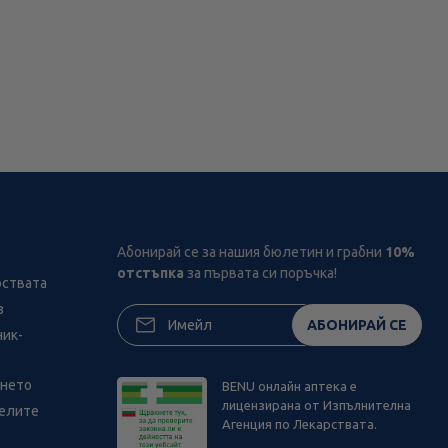
Абонирай се за нашия бюлетин и грабни
10%
отстъпка
за първата си поръчка!
рствата
з
АБОНИРАЙ СЕ
ник-
ането
BENU онлайн аптека е
лицензирана от Изпълнителна
телите
Агенция по Лекарствата.