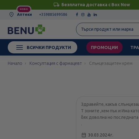
Безплатна доставка с Box Now
НОВО
Аптеки
+359885699586
ВСИЧКИ ПРОДУКТИ
ПРОМОЦИИ
ТРА
Начало
Консултация с фармацевт
Слънцезащитен крем
Здравейте, какъв слънцеза
Т зоните ,хем пък и Има кат
бях доволна но последната 
.
30.03.2024 г.