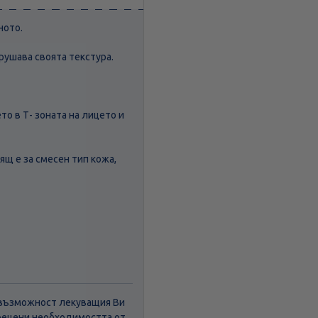
ното.
рушава своята текстура.
то в Т- зоната на лицето и
ящ е за смесен тип кожа,
а възможност лекуващия Ви
прецени необходимостта от