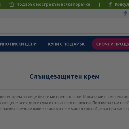
Подарък мостра към всяка поръчка
Консул
ЙНО НИСКИ ЦЕНИ
КУПИ С ПОДАРЪК
СРОЧНИ ПРОД
Слънцезащитен крем
щитен крем за лице бихте ми препоръчали. Кожата ми е смесена хе
о лющене все едно е суха и става като на люспи .Ползвала съм но Ю
опаковка незнам какво стана уж не е минал срока й ,апък при нанас