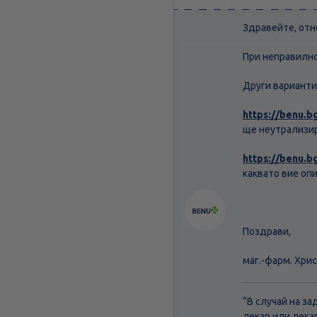
Здравейте, отн
При неправилно 
Други варианти
https://benu.
ще неутрализир
https://benu.b
каквато вие оп
Поздрави,
маг.-фарм. Хри
“В случай на з
лекар или лека