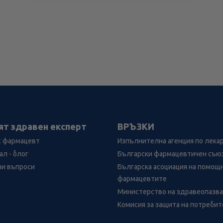
ят здравен експерт
ВРЪЗКИ
с фармацевт
Изпълнителна агенция по лека
л - блог
Български фармацевтичен съю
ни въпроси
Българска асоциация на помощ
фармацевтите
Министерство на здравеопазв
Комисия за защита на потреби