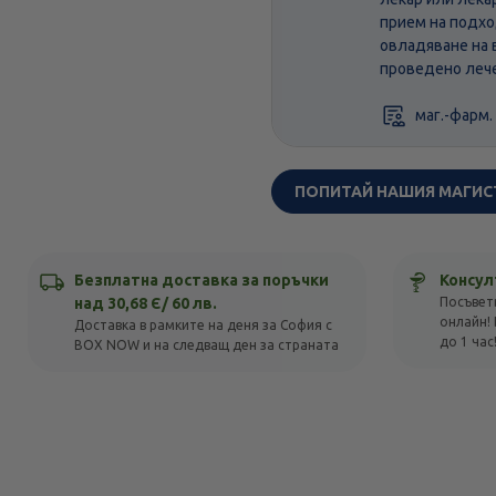
прием на подхо
овладяване на 
проведено лече
маг.-фарм.
ПОПИТАЙ НАШИЯ МАГИС
Безплатна доставка за поръчки
Консул
над 30,68 Є/ 60 лв.
Посъвет
онлайн! 
Доставка в рамките на деня за София с
до 1 час
BOX NOW и на следващ ден за страната