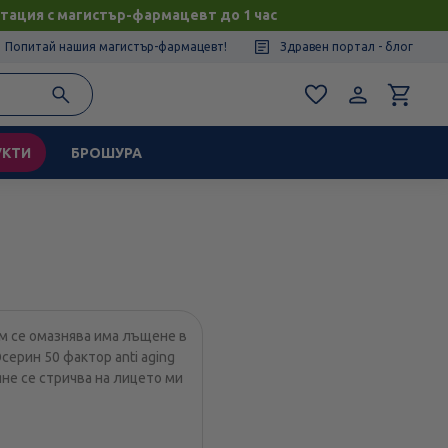
тация с магистър-фармацевт до 1 час
Попитай нашия магистър-фармацевт!
Здравен портал - блог
УКТИ
БРОШУРА
м се омазнява има лъщене в
серин 50 фактор anti aging
яне се стричва на лицето ми