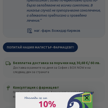
предписание с оглед по-ефективно и/или по-
бързо овладяване на всички симптоми. В
никакъв случай не препоръчваме самолечение,
а адекватно предписано и проведено
лечение.
маг.-фарм. Божидар Киряков
ПОПИТАЙ НАШИЯ МАГИСТЪР-ФАРМАЦЕВТ!
Безплатна доставка за поръчки над 30,68 Є/ 60 лв.
Доставка в рамките на деня за София с BOX NOW и на
следващ ден за страната
Консултация с фармацевт
Посъветвай се с магистър-фармацевт онлайн! Безплатна
консултация с отговор до 1 час!