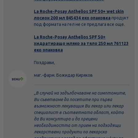
La Roche-Posay Anthelios SPF 50+ wet skin
лосион 200 мл 845434 еко опаковка
продукт
под формата на гел не се предлага все още.
La Roche-Posay Anthelios SPF 50+
хидратиращо мляко за тяло 250 мл 761123
еко опаковка
Поздрави,
маг.-фарм. Божидар Киряков
В случай на задълбочаване на симптомите,
Ви съветваме да посетите при първа
възможност лекуващия Ви лекар или лекар
специалист в съответната област, който
да Ви консултира и да прецени
необходимостта от прием на подходящи
лекарствени продукти по лекарско