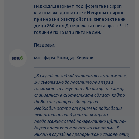
Подходящ вариант, под формата на сироп,
който може да опитате е
Невронат сироп
при нервни разстройства, хиперактивни
деца 250 мл
л Дозировката при възраст 5–12
години е по 15 мл 3 пъти на ден.
Поздрави,
маг.-фарм. Божидар Киряков
В случай на задълбочаване на симптомите,
Ви съветваме да посетите при първа
възможност лекуващия Ви лекар или лекар
специалист в съответната област, който
да Ви консултира и да прецени
необходимостта от прием на подходящи
лекарствени продукти по лекарско
предписание с оглед по-ефективно и/или по-
бързо овладяване на всички симптоми. В
никакъв случай не препоръчваме самолечение,