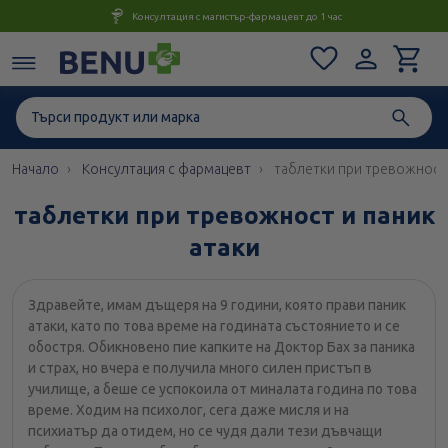
Консултация с магистър-фармацевт до 1 час
Начало
Консултация с фармацевт
таблетки при тревожност 
таблетки при тревожност и паник
атаки
Здравейте, имам дъщеря на 9 години, която прави паник
атаки, като по това време на годината състоянието и се
обостря. Обикновено пие капките на Доктор Бах за паника
и страх, но вчера е получила много силен пристъп в
училище, а беше се успокоила от миналата година по това
време. Ходим на психолог, сега даже мисля и на
психиатър да отидем, но се чудя дали тези дъвчащи