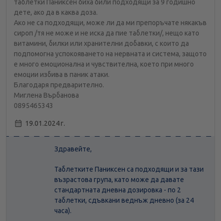
таблетки Паниксен биха били подходящи за 9 годишно
дете, ако да в каква доза.
Ако не са подходящи, може ли да ми препоръчате някакъв
сироп /тя не може и не иска да пие таблетки/, нещо като
витамини, билки или хранителни добавки, с които да
подпомогна успокояването на нервната и система, защото
е много емоционална и чувствителна, което при много
емоции избива в паник атаки.
Благодаря предварително.
Миглена Върбанова
0895465343
19.01.2024 г.
Здравейте,
Таблетките Паниксен са подходящи и за тази
възрастова група, като може да давате
стандартната дневна дозировка - по 2
таблетки, сдъвкани веднъж дневно (за 24
часа).