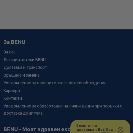
За BENU
За нас
Локации аптеки BENU
Доставка и транспорт
Връщане и замяна
Уведомление за поверителност видеонаблюдение
Кариери
Контакти
Уведомление за обработване на лични данни при поръчки с
доставка до аптека
Безплатна
Лесно ли се ориентираш в сайта ни днес?
BENU - Моят здравен експерт
доставка с Box Now