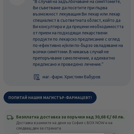
“В случай на задълбочаване на симптомите,
Ви съветваме да посетите при първа
възможност лекуващия Ви лекар или лекар
специалист в съответната област, който да
Ви консултира и да прецени необходимостта
от прием на подходящи лекарствени
продукти по лекарско предписание с оглед
по-ефективно и/или по-бързо овладяване на
всички симптоми. В никакъв случай не
препоръчваме самолечение, а адекватно
предписано и проведено лечение.“
маг.-фарм. Християн Бабуров
ПОПИТАЙ НАШИЯ МАГИСТЪР-ФАРМАЦЕВТ!
Безплатна доставка за поръчки над 30,68 Є/ 60 лв.
Доставка в рамките на деня за София с BOX NOW и на
следващ ден за страната