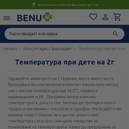
Консултация с магистър-фармацевт до 1 час
Начало
Консултация с фармацевт
Температура при дете на 2
Температура при дете на 2г
Здравейте, имам дете на 2 годинки, което много често
боледува и без изключение всеки път (около през месец)
сме с висока температура над 38,5°С, понякога
надвишаваме и 39... Предимно вечер е висока
температурата, докато спи. Започва да трепери и много
трудно я сваляваме с хексалгин и нурофен. Моля дайте ми
някакъв съвет? Опасно ли е да спи, докато има
температура след като съм дала лекарство за
понижаване на температурата? Какво да предприема за