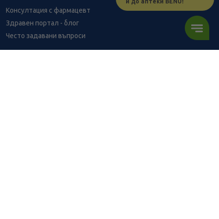
и до аптеки BENU!
Консултация с фармацевт
Здравен портал - блог
Често задавани въпроси
ВРЪЗКИ
Изпълнителна агенция по лекарствата
Български фармацевтичен съюз
Българска асоциация на помощник-фармацевтите
Министерство на здравеопазването
Комисия за защита на потребителите
Абонирай се за нашия бюлетин и грабни
10% отстъпка
за
първата си поръчка!
АБОНИРАЙ СЕ