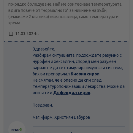
по-рядко боледуване. Най ме оритеснава температурата,
вдига повече от "нормалното" за никнене на зъби,
(очакваме 2 кътника) няма кашлица, само температура и
хрема.
11.03.2024 г.
Здравейте,
Разбирам ситуацията, подхождате разумно с
нурофен и хексалгин, според мен разумен
вариант е да се стимулира имунната система,
бих ви препоръчал
Биозин сироп
.
Не смятам, че е опасно да спи след
температуропонижаващи лекарства. Може да
опитате и
Дефендил сироп
.
Поздрави,
маг.-фарм. Християн Бабуров