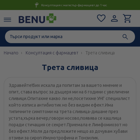
Консултация с магистър-фармацевт до 1 час
Начало
Консултация с фармацевт
Трета сливица
Трета сливица
Здравейте!Бих искала да попитам за вашето мнение и
опит, става въпрос за дъщеря ми на 6 години с увеличени
сливици.Опитахме какво ли не,посетихме УНГ специалист
който изписа антибиотик но без видим ефект.Има
типичните симптоми на трета сливица-дишане през
устата,хърка вечер,говори носово,появява се кашлица
поради стичащия се секрет.Приемала е Лимфомиозот но
без ефект.Моля да предложите нещо аз дочувам хубави
отзиви за сироп Имунотрофина и Тонзилик.