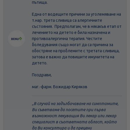
пътища.
Една от водещите причини за уголемяване на
т.нар. трета сливица са алергичните
състояния. Предполагам, че в някакъв етап от
лечението на детето е била назначена и
противоалергична терапия. Честите
боледувания също могат да са причина за
обостряне на проблемите с третата сливица,
затова е важно да повишите имунитета на
детето.
Поздрави,
маг.-фарм. Божидар Киряков
В случай на задълбочаване на симптомите,
Ви съветваме да посетите при първа
възможност лекуващия Ви лекар или лекар
специалист в съответната област, който
да Ви консултира и да прецени