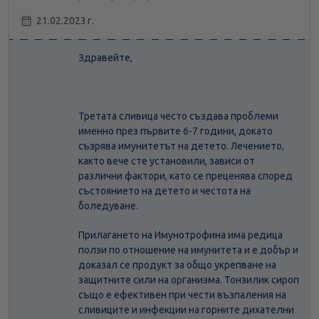
21.02.2023 г.
Здравейте,
Третата сливица често създава проблеми
именно през първите 6-7 години, докато
съзрява имунитетът на детето. Лечението,
както вече сте установили, зависи от
различни фактори, като се преценява според
състоянието на детето и честота на
боледуване.
Прилагането на Имунотрофина има редица
ползи по отношение на имунитета и е добър и
доказал се продукт за общо укрепване на
защитните сили на организма. Тонзилик сироп
също е ефективен при чести възпаления на
сливиците и инфекции на горните дихателни