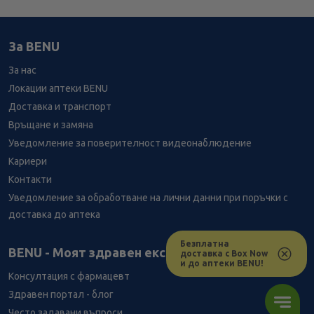
За BENU
За нас
Локации аптеки BENU
Доставка и транспорт
Връщане и замяна
Уведомление за поверителност видеонаблюдение
Кариери
Контакти
Уведомление за обработване на лични данни при поръчки с
доставка до аптека
Безплатна
Лесно ли се ориентираш в сайта ни днес?
BENU - Моят здравен експерт
доставка с Box Now
и до аптеки BENU!
Консултация с фармацевт
Здравен портал - блог
Често задавани въпроси