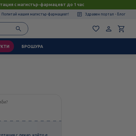
тация с магистър-фармацевт до 1 час
Попитай нашия магистър-фармацевт!
Здравен портал - блог
УКТИ
БРОШУРА
мби?
лтация с лекар, който е