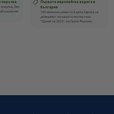
а поръчка
Първата европейска верига в
 покупка, без
България
вай различни
189 милиона клиенти в цяла Европа се
доверяват на нашата експертиза.
*Данни за 2023г. на Група Фьоникс