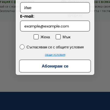
тация с фармацевт
Подарък мостра с всяк
Просто разглеждам
Намерих по-евтино
вай се с магистър-фармацевт
Получи подарък с всяка своя
Безплатна консултация с отговор
оглед на стойността – тест
E-mail:
!
продукти!
Пол
Жена
Мъж
Съгласявам се с общите условия
Съгласявам се с общите условия
ОБЩИ УСЛОВИЯ
Абонирам се