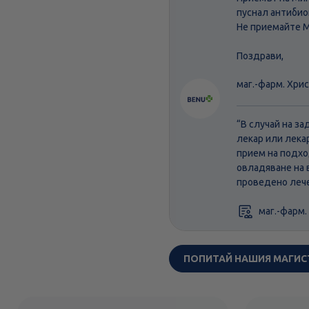
пуснал антибио
Не приемайте М
Поздрави,
маг.-фарм. Хри
“В случай на з
лекар или лека
прием на подхо
овладяване на 
проведено лече
маг.-фарм.
ПОПИТАЙ НАШИЯ МАГИС