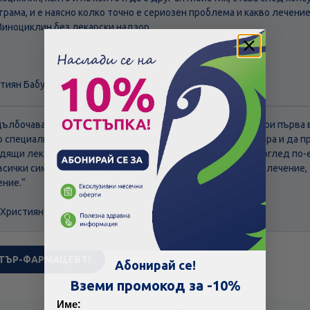
грама, и е наясно колко точно е сериозен проблема и какво лечени
иноциклин без лекарски надзор.
стиян Бабуров
адълбочаване на симптомите, Ви съветваме да посетите при първ
р специалист в съответната област, който да Ви консултира и да 
дящи лекарствени продукти по лекарско предписание с оглед по-
всички симптоми. В никакъв случай не препоръчваме самолечение,
ние.“
 Християн Бабуров
Скъпа доставка
Търсих друго
ТЪР-ФАРМАЦЕВТ!
Абонирай се!
Технически проблем с плащането
Вземи промокод за -10%
Име: