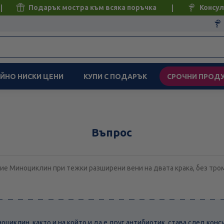
Подарък мостра към всяка поръчка
Консул
ЙНО НИСКИ ЦЕНИ
КУПИ С ПОДАРЪК
СРОЧНИ ПРОД
Въпрос
ие Миноциклин при тежки разширени вени на двата крака, без тро
циклин, както и на който и да е друг антибиотик, става след консу