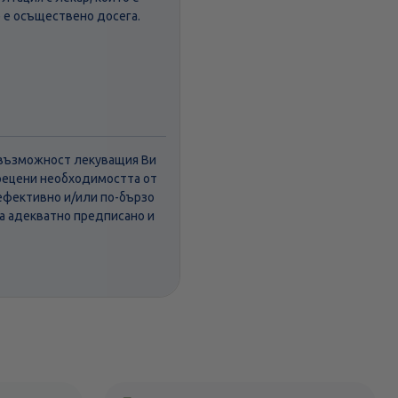
е е осъществено досега.
а възможност лекуващия Ви
прецени необходимостта от
ефективно и/или по-бързо
 а адекватно предписано и