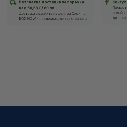
Безплатна доставка за поръчки
Консул
над 30,68 Є/ 60 лв.
Посъвет
онлайн! 
Доставка в рамките на деня за София с
до 1 час
BOX NOW и на следващ ден за страната