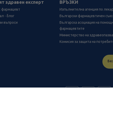
ят здравен експерт
ВРЪЗКИ
с фармацевт
Изпълнителна агенция по лека
л - блог
Български фармацевтичен съю
ни въпроси
Българска асоциация на помощ
фармацевтите
Министерство на здравеопазв
Комисия за защита на потреби
Бе
FR