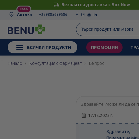
Безплатна доставка с Box Now
НОВО
Аптеки
+359885699586
ВСИЧКИ ПРОДУКТИ
ПРОМОЦИИ
ТРА
Начало
Консултация с фармацевт
Въпрос
Здравейте. Може ли да се п
17.12.2023 г.
Здравейте,
Приемът на Мино