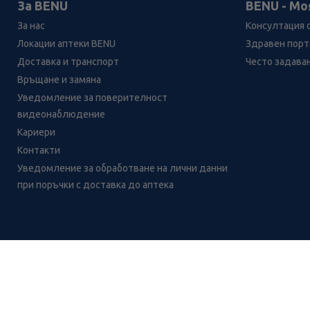
За BENU
BENU - Мо
За нас
Консултация 
Локации аптеки BENU
Здравен порта
Доставка и транспорт
Често задава
Връщане и замяна
Уведомление за поверителност
видеонаблюдение
Кариери
Контакти
Уведомление за обработване на лични данни
при поръчки с доставка до аптека
Лесно ли се ориентираш в
сайта ни днес?
CH
CZ
EE
LT
LV
HU
NL
RS
SK
RO
IT
BE
IE
UK
NO
DE