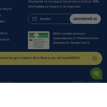
Абонирай се за нашия бюлетин и грабни
10%
отстъпка
за първата си поръчка!
рствата
з
АБОНИРАЙ СЕ
ник-
ането
BENU онлайн аптека е
лицензирана от Изпълнителна
телите
Агенция по Лекарствата.
зплатна доставка с Box Now и до аптеки BENU!