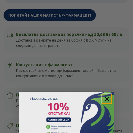
ПОПИТАЙ НАШИЯ МАГИСТЪР-ФАРМАЦЕВТ!
Безплатна доставка за поръчки над 30,68 Є/ 60 лв.
Доставка в рамките на деня за София с BOX NOW и на
следващ ден за страната
Консултация с фармацевт
Посъветвай се с магистър-фармацевт онлайн! Безплатна
консултация с отговор до 1 час!
Подарък мостра с всяка поръчка
Получи подарък с всяка своя покупка, без оглед на
стойността – тествай различни продукти!
Първата европейска верига в България
189 милиона клиенти в цяла Европа се доверяват на нашата