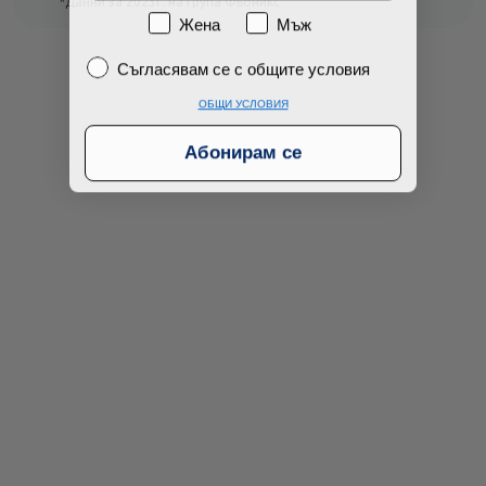
Намерих по-евтино
*Данни за 2023г. на Група Фьоникс
Пол
Жена
Мъж
Съгласявам се с общите условия
Съгласявам се с общите условия
ОБЩИ УСЛОВИЯ
Абонирам се