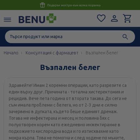
Консултация с магистър-фармацевт до 1 час
Начало
Консултация с фармацевт
Възпален белег
Възпален белег
Здравейте! Имам 2 коремни операции, като разрезите са
един върху друг. Причината - тотална хистеректомия и
рецидив. Вече пета година от втората такава. До сега не
съм имала проблеми с белега, но от 2-3 дни е силно
зачервено в дупката, където беше единият дренаж.
Тогава ме инфектираха и месец и половина бях с
полуотворен корем като ежедневно инжектирахме в
подкожието кислородна вода и го изтисквахме като
мокра кърпа. Това не помогна и след ходене по мъките,