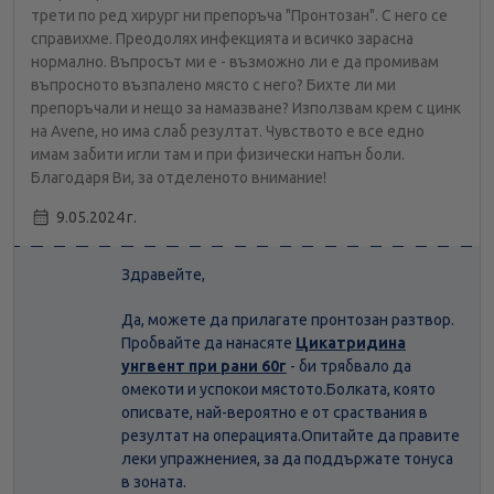
трети по ред хирург ни препоръча "Пронтозан". С него се
справихме. Преодолях инфекцията и всичко зарасна
нормално. Въпросът ми е - възможно ли е да промивам
въпросното възпалено място с него? Бихте ли ми
препоръчали и нещо за намазване? Използвам крем с цинк
на Avene, но има слаб резултат. Чувството е все едно
имам забити игли там и при физически напън боли.
Благодаря Ви, за отделеното внимание!
9.05.2024 г.
Здравейте,
Да, можете да прилагате пронтозан разтвор.
Пробвайте да нанасяте
Цикатридина
унгвент при рани 60г
- би трябвало да
омекоти и успокои мястото.Болката, която
описвате, най-вероятно е от сраствания в
резултат на операцията.Опитайте да правите
леки упражнениея, за да поддържате тонуса
в зоната.