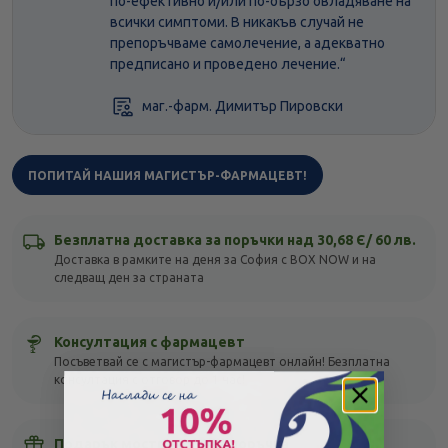
по-ефективно и/или по-бързо овладяване на
всички симптоми. В никакъв случай не
препоръчваме самолечение, а адекватно
предписано и проведено лечение.“
маг.-фарм. Димитър Пировски
ПОПИТАЙ НАШИЯ МАГИСТЪР-ФАРМАЦЕВТ!
Безплатна доставка за поръчки над 30,68 Є/ 60 лв.
Доставка в рамките на деня за София с BOX NOW и на
следващ ден за страната
Консултация с фармацевт
Посъветвай се с магистър-фармацевт онлайн! Безплатна
консултация с отговор до 1 час!
Подарък мостра с всяка поръчка