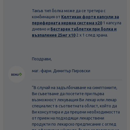
Такъв тип болка може да се третира с
комбинация от
Келтикан форте капсули за
периферната нервна система х20
1 капсула
дневно и
Бестарен таблетки при болка и
възпаление 25мг х10
2 х 1 след храна.
Поздрави,
маг.-фарм. Димитър Пировски
“В случай на задълбочаване на симптомите,
Ви съветваме да посетите при първа
възможност лекуващия Ви лекар или лекар
специалист в съответната област, който да
Ви консултира и да прецени необходимостта
от прием на подходящи лекарствени
продукти по лекарско предписание с оглед