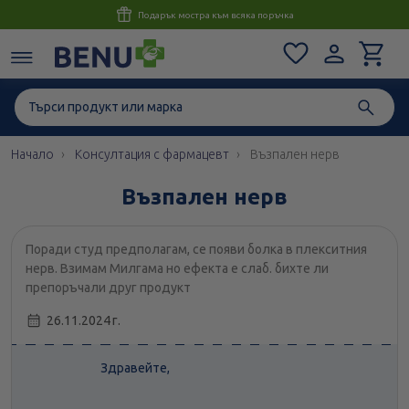
Консултация с магистър-фармацевт до 1 час
Начало
Консултация с фармацевт
Възпален нерв
Възпален нерв
Поради студ предполагам, се появи болка в плекситния
нерв. Взимам Милгама но ефекта е слаб. бихте ли
препоръчали друг продукт
26.11.2024 г.
Здравейте,