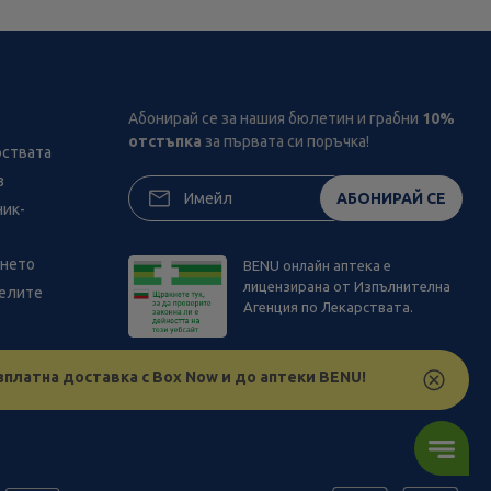
Абонирай се за нашия бюлетин и грабни
10%
отстъпка
за първата си поръчка!
рствата
з
АБОНИРАЙ СЕ
ник-
ането
BENU онлайн аптека е
лицензирана от Изпълнителна
телите
Агенция по Лекарствата.
зплатна доставка с Box Now и до аптеки BENU!