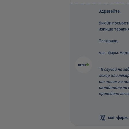
Здравейте,
Бих Ви посъвет
изпише терапия
Поздрави,
маг.-фарм. Над
”
В случай на з
лекар или лека
от прием на по
овладяване на 
проведено лече
маг.-фарм.