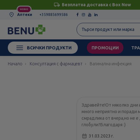
Безплатна доставка с Box Now
НОВО
Аптеки
+359885699586
ВСИЧКИ ПРОДУКТИ
ПРОМОЦИИ
ТРА
Начало
Консултация с фармацевт
Вагинална инфекция
Здравейте!От няколко дни 
много неприятно и поради 
смрадлика от вчера,но не 
глобули?Благодаря :)
31.03.2023 г.