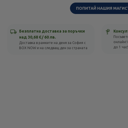
ПОПИТАЙ НАШИЯ МАГИС
Безплатна доставка за поръчки
Консул
над 30,68 Є/ 60 лв.
Посъвет
онлайн! 
Доставка в рамките на деня за София с
до 1 час
BOX NOW и на следващ ден за страната