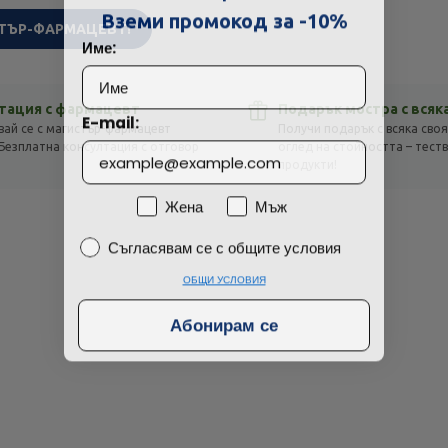
Технически проблем с плащането
Вземи промокод за -10%
ТЪР-ФАРМАЦЕВТ!
Име:
Просто разглеждам
Намерих по-евтино
тация с фармацевт
Подарък мостра с всяк
E-mail:
вай се с магистър-фармацевт
Получи подарък с всяка своя
Безплатна консултация с отговор
оглед на стойността – тест
!
продукти!
Пол
Жена
Мъж
Съгласявам се с общите условия
Съгласявам се с общите условия
ОБЩИ УСЛОВИЯ
Абонирам се