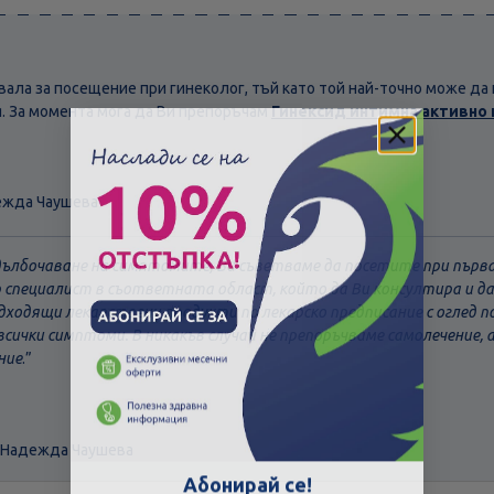
вала за посещение при гинеколог, тъй като той най-точно може да 
. За момента мога да Ви препоръчам
Гинексид интимна активно 
ежда Чаушева
адълбочаване на симптомите, Ви съветваме да посетите при пър
р специалист в съответната област, който да Ви консултира и 
дходящи лекарствени продукти по лекарско предписание с оглед п
всички симптоми. В никакъв случай не препоръчваме самолечение, 
ние
.”
Скъпа доставка
Търсих друго
 Надежда Чаушева
Абонирай се!