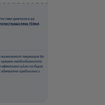
постави диагноза и да
почистваща пяна 150мл
.
ва възможност лекуващия Ви
да прецени необходимостта
о-ефективно и/или по-бързо
а адекватно предписано и