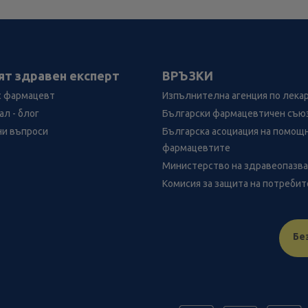
ят здравен експерт
ВРЪЗКИ
с фармацевт
Изпълнителна агенция по лека
л - блог
Български фармацевтичен съю
ни въпроси
Българска асоциация на помощ
фармацевтите
Министерство на здравеопазв
Комисия за защита на потреби
Бе