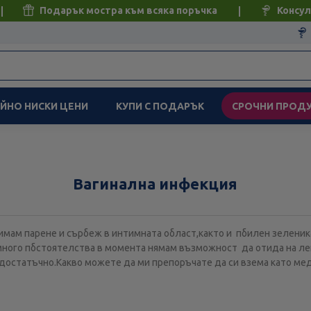
Подарък мостра към всяка поръчка
Консул
ЙНО НИСКИ ЦЕНИ
КУПИ С ПОДАРЪК
СРОЧНИ ПРОД
Вагинална инфекция
имам парене и сърбеж в интимната област,както и пбилен зеленик
много пбстоятелства в момента нямам възможност да отида на лек
е достатъчно.Какво можете да ми препоръчате да си взема като м