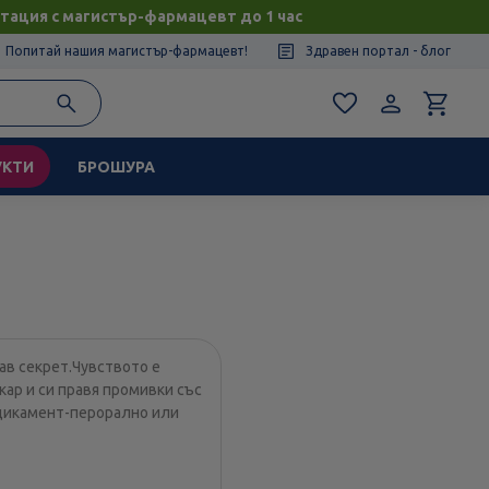
тация с магистър-фармацевт до 1 час
Попитай нашия магистър-фармацевт!
Здравен портал - блог
УКТИ
БРОШУРА
ав секрет.Чувството е
ар и си правя промивки със
едикамент-перорално или