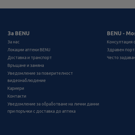
За BENU
BENU - Мо
За нас
Консултация 
Локации аптеки BENU
Здравен порта
Доставка и транспорт
Често задава
Връщане и замяна
Уведомление за поверителност
видеонаблюдение
Кариери
Контакти
Уведомление за обработване на лични данни
при поръчки с доставка до аптека
Лесно ли се ориентираш в
сайта ни днес?