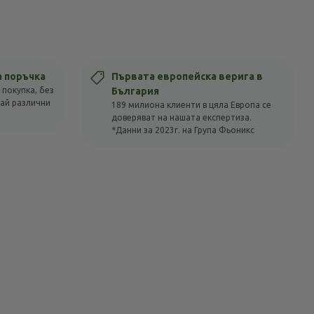
а поръчка
Първата европейска верига в
 покупка, без
България
вай различни
189 милиона клиенти в цяла Европа се
доверяват на нашата експертиза.
*Данни за 2023г. на Група Фьоникс