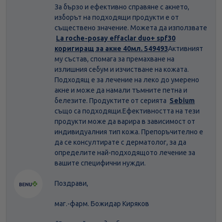
За бързо и ефективно справяне с акнето,
изборът на подходящи продукти е от
съществено значение. Можета да използвате
La roche-posay effaclar duo+ spf30
коригиращ за акне 40мл. 549493
Активният
му състав, спомага за премахване на
излишния себум и изчистване на кожата.
Подходящ е за лечение на леко до умерено
акне и може да намали тъмните петна и
белезите. Продуктите от серията
Sebium
също са подходящи.Ефективността на тези
продукти може да варира в зависимост от
индивидуалния тип кожа. Препоръчително е
да се консултирате с дерматолог, за да
определите най-подходящото лечение за
вашите специфични нужди.
Поздрави,
маг.-фарм. Божидар Киряков