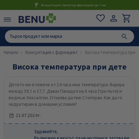
Консултация с магистър-фармацевт до 1 час
Начало
Консултация с фармацевт
Висока температура при д
Висока температура при дете
Детето ми е повече от 24 часа има температура. Варира
между 39,1 и 37,7. Давах Панадол на 6 часа (три пъти) и
веднъж Хексалгин. Отказва да пие Стоперан. Как да го
хидратирам в домашни условия?
22.07.2024 г.
Здравейте,
Възможно е вкусът да не му понася, затова ви