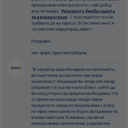
препоръчвам електролитите с най-добър
вкус на пазара -
Рехидрато бимби сашета
за рехидратация
. С подсладител са и би
трябвало да му харесат. Естествено имат и
съответния хидратиращ ефект.
Поздрави,
маг.-фарм. Християн Бабуров
“В случай на задълбочаване на симптомите,
Ви съветваме да посетите при първа
възможност лекуващия Ви лекар или лекар
специалист в съответната област, който да
Ви консултира и да прецени необходимостта
от прием на подходящи лекарствени
продукти по лекарско предписание с оглед
по-ефективно и/или по-бързо овладяване на
всички симптоми. В никакъв случай не
препоръчваме самолечение, а адекватно