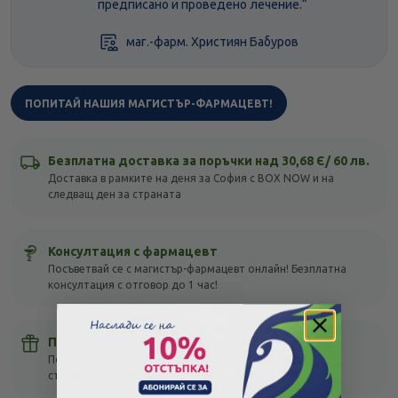
предписано и проведено лечение.“
маг.-фарм. Християн Бабуров
ПОПИТАЙ НАШИЯ МАГИСТЪР-ФАРМАЦЕВТ!
Безплатна доставка за поръчки над 30,68 Є/ 60 лв.
Доставка в рамките на деня за София с BOX NOW и на
следващ ден за страната
Консултация с фармацевт
Посъветвай се с магистър-фармацевт онлайн! Безплатна
консултация с отговор до 1 час!
Подарък мостра с всяка поръчка
Получи подарък с всяка своя покупка, без оглед на
стойността – тествай различни продукти!