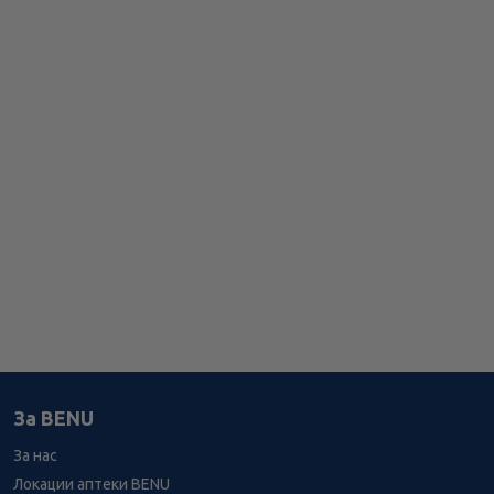
За BENU
За нас
Локации аптеки BENU