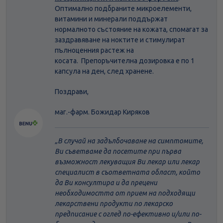
Оптимално подбраните микроелементи,
витамини и минерали поддържат
нормалното състояние на кожата, спомагат за
заздравяване на ноктите и стимулират
пълноценния растеж на
косата. Препоръчителна дозировка е по 1
капсула на ден, след хранене.
Поздрави,
маг.-фарм. Божидар Киряков
В случай на задълбочаване на симптомите,
Ви съветваме да посетите при първа
възможност лекуващия Ви лекар или лекар
специалист в съответната област, който
да Ви консултира и да прецени
необходимостта от прием на подходящи
лекарствени продукти по лекарско
предписание с оглед по-ефективно и/или по-