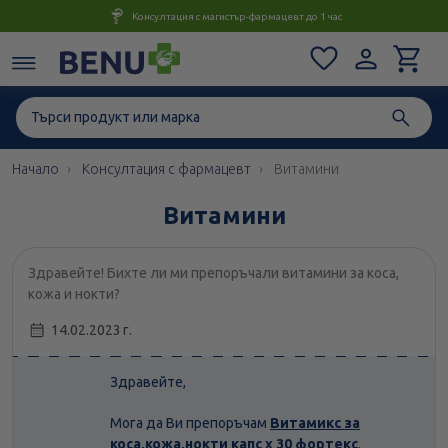
Консултация с магистър-фармацевт до 1 час
Начало
Консултация с фармацевт
Витамини
Витамини
Здравейте! Бихте ли ми препоръчали витамини за коса,
кожа и нокти?
14.02.2023 г.
Здравейте,
Мога да Ви препоръчам
Витамикс за
коса,кожа,нокти капс х 30 фортекс
.