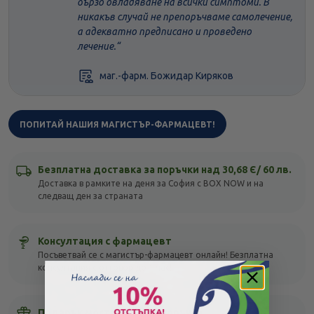
бързо овладяване на всички симптоми. В
никакъв случай не препоръчваме самолечение,
а адекватно предписано и проведено
лечение.
маг.-фарм. Божидар Киряков
ПОПИТАЙ НАШИЯ МАГИСТЪР-ФАРМАЦЕВТ!
Безплатна доставка за поръчки над 30,68 Є/ 60 лв.
Доставка в рамките на деня за София с BOX NOW и на
следващ ден за страната
Консултация с фармацевт
Посъветвай се с магистър-фармацевт онлайн! Безплатна
консултация с отговор до 1 час!
Подарък мостра с всяка поръчка