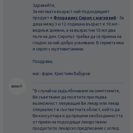
Здравейте,
За неговата възраст най-подходящият
продукт е
Флорадикс Сироп с магнезий
- За
деца межу 3 и 12-годишна възраст е 10 мл -
веднъж дневно, а за възрастни 10 мл два
пъти на ден. Сиропът трябва да се приема на
гладно за най-добро усвояване. В серията има
и сироп с мултивитамини.
Поздрави,
маг.-фарм. Християн Бабуров
“В случай на задълбочаване на симптомите,
Ви съветваме да посетите при първа
възможност лекуващия Ви лекар или лекар
специалист в съответната област, който да
Ви консултира и да прецени необходимостта
от прием на подходящи лекарствени
продукти по лекарско предписание с оглед