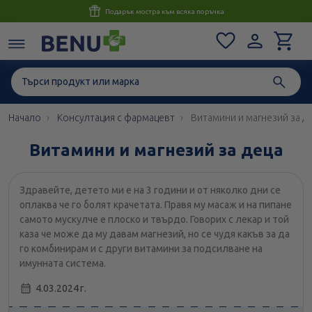
Консултация с магистър-фармацевт до 1 час
Начало
Консултация с фармацевт
Витамини и магнезий за д
Витамини и магнезий за деца
Здравейте, детето ми е на 3 години и от няколко дни се
оплаква че го болят крачетата. Правя му масаж и на пипане
самото мускулче е плоско и твърдо. Говорих с лекар и той
каза че може да му давам магнезий, но се чудя какъв за да
го комбинирам и с други витамини за подсилване на
имунната система.
4.03.2024 г.