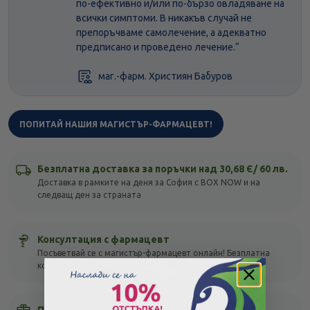
по-ефективно и/или по-бързо овладяване на
всички симптоми. В никакъв случай не
препоръчваме самолечение, а адекватно
предписано и проведено лечение.“
маг.-фарм. Християн Бабуров
ПОПИТАЙ НАШИЯ МАГИСТЪР-ФАРМАЦЕВТ!
Безплатна доставка за поръчки над 30,68 Є/ 60 лв.
Доставка в рамките на деня за София с BOX NOW и на
следващ ден за страната
Консултация с фармацевт
Посъветвай се с магистър-фармацевт онлайн! Безплатна
консултация с отговор до 1 час!