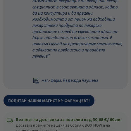
възможност лекуващия Ви лекар или лекар
специалист в съответната област, който
да Ви консултира и да прецени
необходимостта от прием на подходящи
лекарствени продукти по лекарско
предписание с оглед по-ефективно и/или по-
бързо овладяване на всички симптоми. В
никакъв случай не препоръчваме самолечение,
а адекватно предписано и проведено
лечение
.”
маг.-фарм. Надежда Чаушева
ПОПИТАЙ НАШИЯ МАГИСТЪР-ФАРМАЦЕВТ!
Безплатна доставка за поръчки над 30,68 Є/ 60 лв.
Доставка в рамките на деня за София с BOX NOW и на
следващ ден за страната