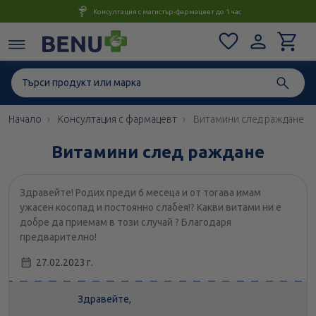
Консултация с магистър-фармацевт до 1 час
Начало
Консултация с фармацевт
Витамини след раждане
Витамини след раждане
Здравейте! Родих преди 6 месеца и от тогава имам
ужасен косопад и постоянно слабея!? Какви витами ни е
добре да приемам в този случай ? Благодаря
предварително!
27.02.2023 г.
Здравейте,