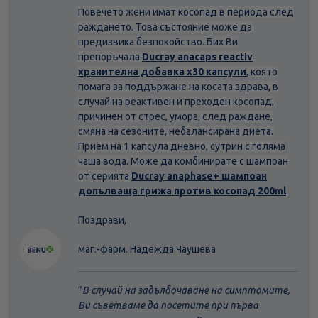
Повечето жени имат косопад в периода след
раждането.
Това състояние може да
предизвика безпокойство. Бих Ви
препоръчала
Ducray anacaps reactiv
хранителна добавка х30 капсули
,
която
помага за поддържане на косата здрава, в
случай на реактивен и преходен косопад,
причинен от стрес, умора, след раждане,
смяна на сезоните, небалансирана диета
.
Прием на 1 капсула дневно, сутрин с голяма
чаша вода.
Може да комбинирате с
шампоан
от серията
Ducray anaphase+ шампоан
допълваща грижа против косопад 200ml
.
Поздрави,
маг.-фарм. Надежда Чаушева
”
В случай на задълбочаване на симптомите,
Ви съветваме да посетите при първа