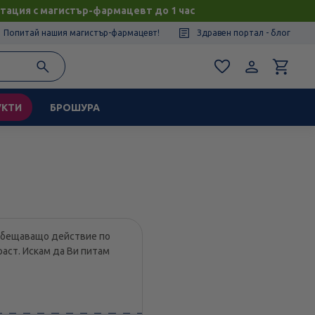
тация с магистър-фармацевт до 1 час
Попитай нашия магистър-фармацевт!
Здравен портал - блог
УКТИ
БРОШУРА
т обещаващо действие по
раст. Искам да Ви питам