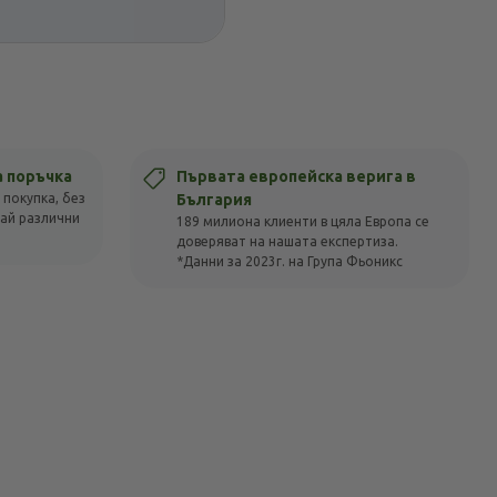
а поръчка
Първата европейска верига в
 покупка, без
България
вай различни
189 милиона клиенти в цяла Европа се
доверяват на нашата експертиза.
*Данни за 2023г. на Група Фьоникс