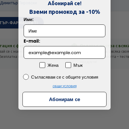
Абонирай се!
 Димитър Пировски
Технически проблем с плащането
Вземи промокод за -10%
Име:
ТЪР-ФАРМАЦЕВТ!
Просто разглеждам
Намерих по-евтино
E-mail:
тация с фармацевт
Подарък мостра с всяк
вай се с магистър-фармацевт
Получи подарък с всяка своя
Безплатна консултация с отговор
оглед на стойността – тест
!
продукти!
Пол
Жена
Мъж
Съгласявам се с общите условия
Съгласявам се с общите условия
ОБЩИ УСЛОВИЯ
Абонирам се