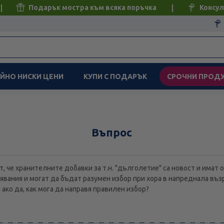
Подарък мостра към всяка поръчка
Консул
ЙНО НИСКИ ЦЕНИ
КУПИ С ПОДАРЪК
СРОЧНИ ПРОД
Въпрос
т, че хранителните добавки за т.н. "дълголетие" са новост и има
явания и могат да бъдат разумен избор при хора в напреднала въз
ако да, как мога да направя правилен избор?