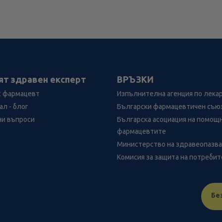
ят здравен експерт
ВРЪЗКИ
с фармацевт
Изпълнителна агенция по лека
л - блог
Български фармацевтичен съю
ни въпроси
Българска асоциация на помощ
фармацевтите
Министерство на здравеопазв
Комисия за защита на потреби
Бе