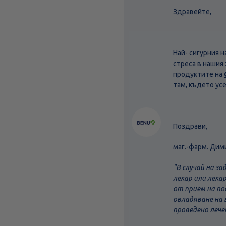
Здравейте,
Най- сигурния 
стреса в нашия
продуктите на
там, където ус
Поздрави,
маг.-фарм. Дим
"В случай на з
лекар или лека
от прием на по
овладяване на 
проведено лече