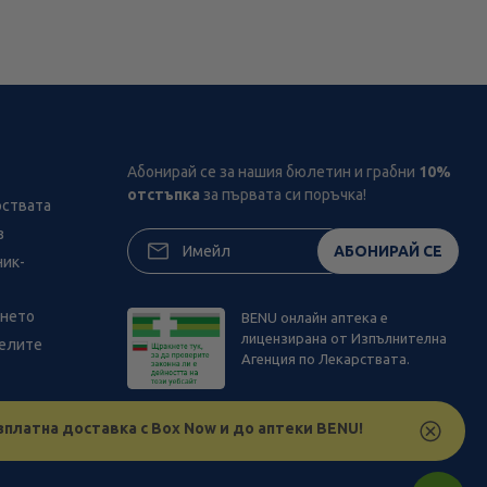
Абонирай се за нашия бюлетин и грабни
10%
отстъпка
за първата си поръчка!
рствата
з
АБОНИРАЙ СЕ
ник-
ането
BENU онлайн аптека е
лицензирана от Изпълнителна
телите
Агенция по Лекарствата.
зплатна доставка с Box Now и до аптеки BENU!