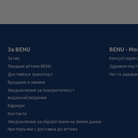
За BENU
BENU - Мо
За нас
Консултация 
Локации аптеки BENU
Здравен порта
Доставка и транспорт
Често задава
Връщане и замяна
Уведомление за поверителност
видеонаблюдение
Кариери
Контакти
Уведомление за обработване на лични данни
при поръчки с доставка до аптека
Лесно ли се ориентираш в
сайта ни днес?