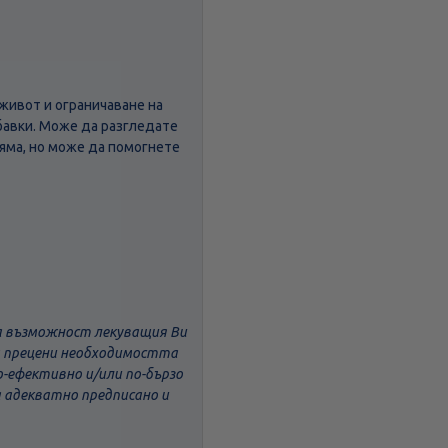
 живот и ограничаване на
обавки. Може да разгледате
няма, но може да помогнете
ва възможност лекуващия Ви
да прецени необходимостта
о-ефективно и/или по-бързо
а адекватно предписано и