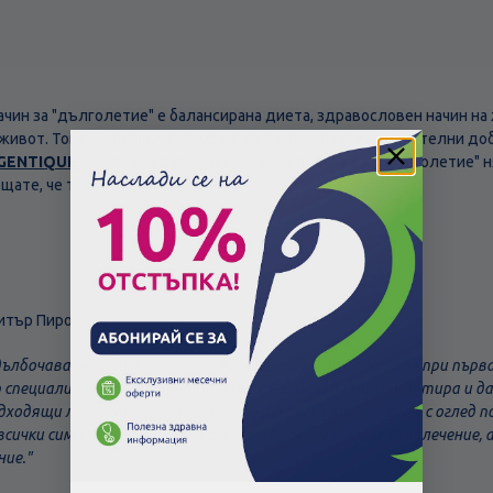
начин за "дълголетие" е балансирана диета, здравословен начин на
 живот. Това не значи, че не може да си помогнете с хранителни д
GENTIQUE
. Както виждате универсална добавка за "дълголетие" 
ещате, че тялото Ви предава.
итър Пировски
адълбочаване на симптомите, Ви съветваме да посетите при пър
р специалист в съответната област, който да Ви консултира и 
дходящи лекарствени продукти по лекарско предписание с оглед п
всички симптоми. В никакъв случай не препоръчваме самолечение, 
ние."
Скъпа доставка
Търсих друго