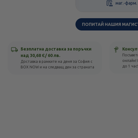
маг.-фарм.
ПОПИТАЙ НАШИЯ МАГИС
Безплатна доставка за поръчки
Консул
над 30,68 Є/ 60 лв.
Посъвет
онлайн! 
Доставка в рамките на деня за София с
до 1 час
BOX NOW и на следващ ден за страната