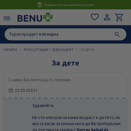
Консултация с магистър-фармацевт до 1 час
Начало
Консултация с фармацевт
За дете
За дете
С какво бих могла да го лекувам
22.03.2023 г.
Здравейте,
Не сте описали на каква възраст е детето, но
ако се касае за юноша мога да Ви препоръчам
да третирате скалпа с
Ducray kelual ds