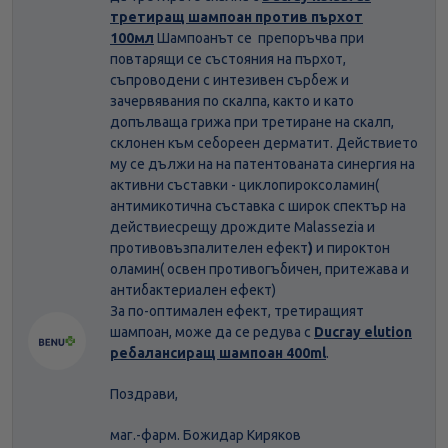
третиращ шампоан против пърхот
100мл
Шампоанът се препоръчва при
повтарящи се състояния на пърхот,
съпроводени с интезивен сърбеж и
зачервявания по скалпа, както и като
допълваща грижа при третиране на скалп,
склонен към себореен дерматит. Действието
му се дължи на на патентованата синергия на
активни съставки - циклопироксоламин(
антимикотична съставка с широк спектър на
действиесрещу дрождите Malassezia и
противовъзпалителен ефект
)
и пироктон
оламин( освен противогъбичен, притежава и
антибактериален ефект)
За по-оптимален ефект, третиращият
шампоан, може да се редува с
Ducray elution
ребалансиращ шампоан 400ml
.
Поздрави,
маг.-фарм. Божидар Киряков