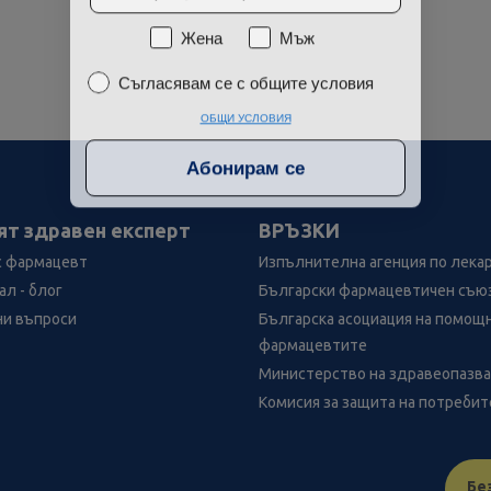
Пол
Жена
Мъж
Съгласявам се с общите условия
Съгласявам се с общите условия
ОБЩИ УСЛОВИЯ
Абонирам се
ят здравен експерт
ВРЪЗКИ
с фармацевт
Изпълнителна агенция по лека
л - блог
Български фармацевтичен съю
ни въпроси
Българска асоциация на помощ
фармацевтите
Министерство на здравеопазв
Комисия за защита на потреби
Бе