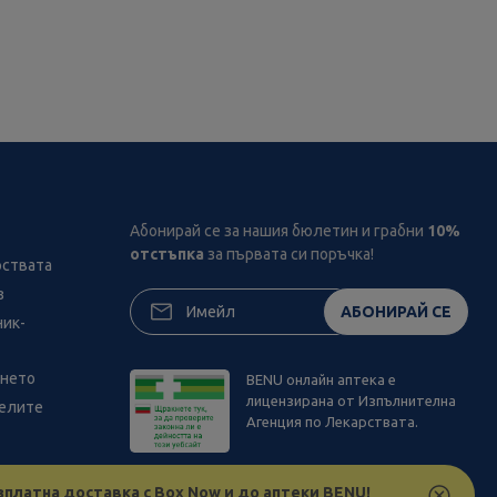
Абонирай се за нашия бюлетин и грабни
10%
отстъпка
за първата си поръчка!
рствата
з
АБОНИРАЙ СЕ
ник-
ането
BENU онлайн аптека е
лицензирана от Изпълнителна
телите
Агенция по Лекарствата.
зплатна доставка с Box Now и до аптеки BENU!