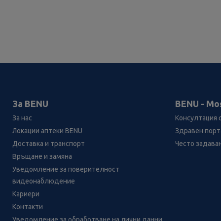
За BENU
BENU - Мо
За нас
Консултация 
Локации аптеки BENU
Здравен порта
Доставка и транспорт
Често задава
Връщане и замяна
Уведомление за поверителност
видеонаблюдение
Кариери
Контакти
Уведомление за обработване на лични данни