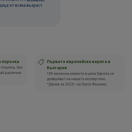
деца от всяка възраст
а поръчка
Първата европейска верига в
 покупка, без
България
вай различни
189 милиона клиенти в цяла Европа се
доверяват на нашата експертиза.
*Данни за 2023г. на Група Фьоникс