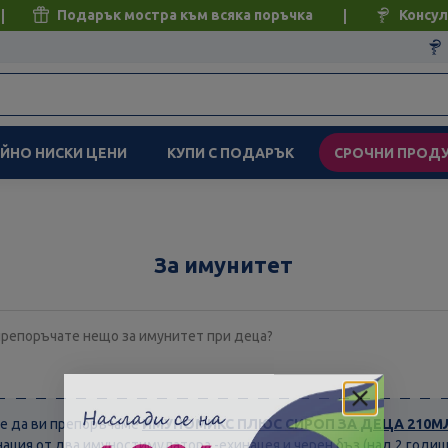
Подарък мостра към всяка поръчка
Консул
ЙНО НИСКИ ЦЕНИ
КУПИ С ПОДАРЪК
СРОЧНИ ПРОД
За имунитет
препоръчате нещо за имунитет при деца?
е да ви препоръчаме
ИМУНОМИКС ПЛЮС СИРОП ЗА ДЕЦА 210МЛ А
ация от два имуностимулатора -ехинацея и черен бъз (над 2 годиш