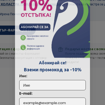
КОЛАСТРА 100МЛ– in stock | benu.bg
на основата на коластра за 
 Ирена Пенчева
ТЪР-ФАРМАЦЕВТ!
тация с фармацевт
Подарък мостра с всяк
вай се с магистър-фармацевт
Получи подарък с всяка своя
Скъпа доставка
Търсих друго
Безплатна консултация с отговор
оглед на стойността – тест
Абонирай се!
!
продукти!
Технически проблем с плащането
Вземи промокод за -10%
Име:
Просто разглеждам
Намерих по-евтино
E-mail: