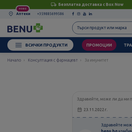
Безплатна доставка с Box Now
НОВО
Аптеки
+359885699586
ВСИЧКИ ПРОДУКТИ
ПРОМОЦИИ
ТРА
Начало
Консултация с фармацевт
За имунитет
Здравейте, може ли да ми 
23.11.2022 г.
Здравейте мож
benu.bg
комбин