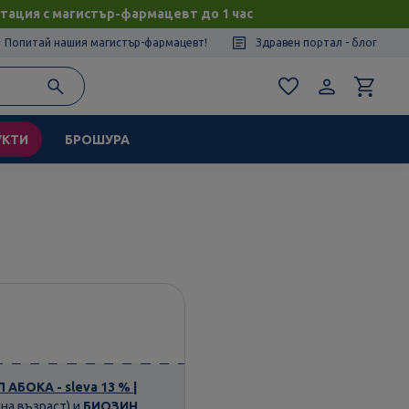
тация с магистър-фармацевт до 1 час
Попитай нашия магистър-фармацевт!
Здравен портал - блог
УКТИ
БРОШУРА
БОКА - sleva 13 % |
на възраст) и
БИОЗИН