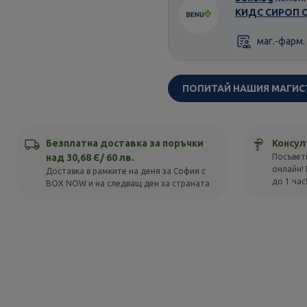
КИДС СИРОП С 
маг.-фарм.
ПОПИТАЙ НАШИЯ МАГИС
Безплатна доставка за поръчки
Консул
над 30,68 Є/ 60 лв.
Посъвет
онлайн! 
Доставка в рамките на деня за София с
до 1 час
BOX NOW и на следващ ден за страната