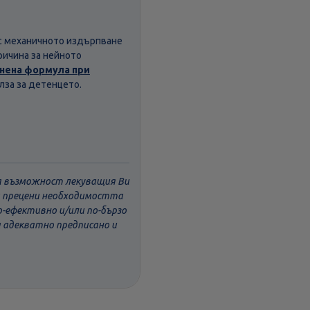
 с механичното издърпване
ричина за нейното
нена формула при
олза за детенцето.
ва възможност лекуващия Ви
да прецени необходимостта
о-ефективно и/или по-бързо
а адекватно предписано и