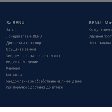
За BENU
BENU - Мо
За нас
Консултация 
Локации аптеки BENU
Здравен порта
Доставка и транспорт
Често задава
Връщане и замяна
Уведомление за поверителност
видеонаблюдение
Кариери
Контакти
Уведомление за обработване на лични данни
при поръчки с доставка до аптека
Лесно ли се ориентираш в
сайта ни днес?
CH
CZ
EE
LT
LV
HU
NL
RS
SK
RO
IT
BE
IE
UK
NO
DE