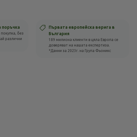
а поръчка
Първата европейска верига в
 покупка, без
България
вай различни
189 милиона клиенти в цяла Европа се
доверяват на нашата експертиза.
*Данни за 2023г. на Група Фьоникс