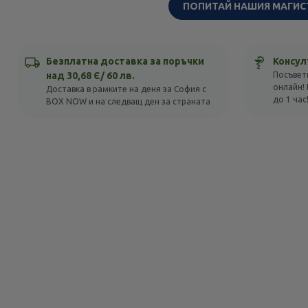
ПОПИТАЙ НАШИЯ МАГИС
Безплатна доставка за поръчки
Консул
над 30,68 Є/ 60 лв.
Посъвет
онлайн! 
Доставка в рамките на деня за София с
до 1 час
BOX NOW и на следващ ден за страната