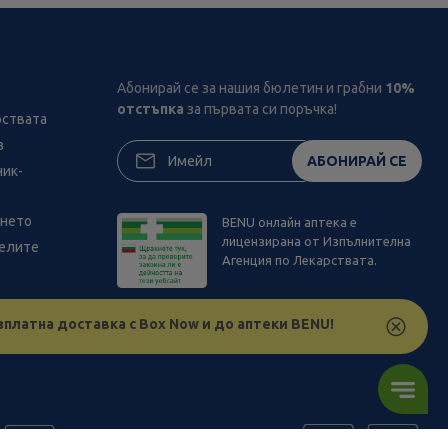
Абонирай се за нашия бюлетин и грабни
10%
отстъпка
за първата си поръчка!
рствата
з
АБОНИРАЙ СЕ
ник-
ането
BENU онлайн аптека е
лицензирана от Изпълнителна
телите
Агенция по Лекарствата.
зплатна доставка с Box Now и до аптеки BENU!