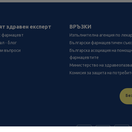
ят здравен експерт
ВРЪЗКИ
с фармацевт
Изпълнителна агенция по лека
л - блог
Български фармацевтичен съю
ни въпроси
Българска асоциация на помощ
фармацевтите
Министерство на здравеопазв
Комисия за защита на потреби
Бе
FR