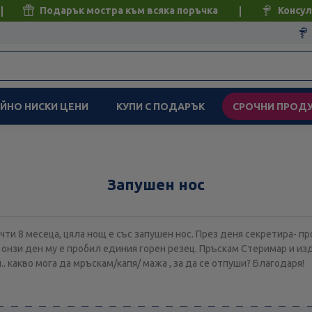
Подарък мостра към всяка поръчка
Консул
ЙНО НИСКИ ЦЕНИ
КУПИ С ПОДАРЪК
СРОЧНИ ПРОД
Запушен нос
чти 8 месеца, цяла нощ е със запушен нос. През деня секретира- пр
 онзи ден му е пробил единия горен резец. Пръскам Стеримар и из
.. какво мога да мръскам/капя/ мажа , за да се отпуши? Благодаря!