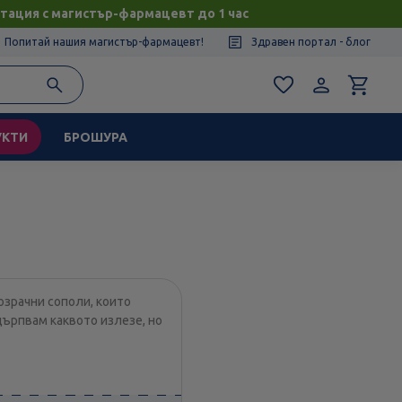
тация с магистър-фармацевт до 1 час
Попитай нашия магистър-фармацевт!
Здравен портал - блог
УКТИ
БРОШУРА
озрачни сополи, които
дърпвам каквото излезе, но