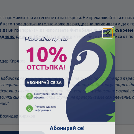
с промивките и изтеглянето на секрета. Не прекалявайте все пак
ъй като това допълнително може да раздразни лигавицата и да е п
а да Ви препоръчам да използвате
Фитобалм липогел осъвреме
уднено дишане 50мл Naturpharma
. Етеричните масла ще са от п
идар Киряков
адълбочаване на симптомите, Ви съветваме да посетите при пър
р специалист в съответната област, който да Ви консултира и 
дходящи лекарствени продукти по лекарско предписание с оглед п
всички симптоми. В никакъв случай не препоръчваме самолечение, 
ние.
 Божидар Киряков
Скъпа доставка
Търсих друго
Абонирай се!