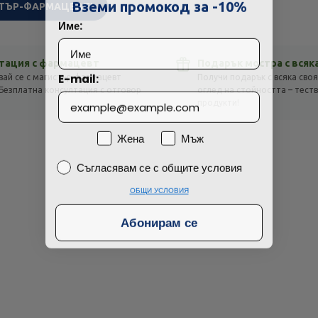
Технически проблем с плащането
Вземи промокод за -10%
ТЪР-ФАРМАЦЕВТ!
Име:
Просто разглеждам
Намерих по-евтино
тация с фармацевт
Подарък мостра с всяк
E-mail:
вай се с магистър-фармацевт
Получи подарък с всяка своя
Безплатна консултация с отговор
оглед на стойността – тест
!
продукти!
Пол
Жена
Мъж
Съгласявам се с общите условия
Съгласявам се с общите условия
ОБЩИ УСЛОВИЯ
Абонирам се