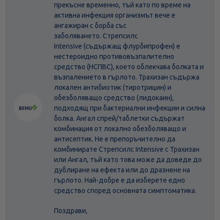
прекъсне временно, тъй като по време на
активна инфекция организмът вече е
ангажиран с борба със
заболяването. Стрепсилс
Intensive (съдържащ флурбипрофен) е
нестероидно противовъзпалително
средство (НСПВС), което облекчава болката и
възпалението в гърлото. Трахизан съдържа
локален антибиотик (тиротрицин) и
обезболяващо средство (лидокаин),
подходящ при бактериални инфекции и силна
болка. Ангал спрей/таблетки съдържат
комбинация от локално обезболяващо и
антисептик. Не е препоръчително да
комбинирате Стрепсилс Intensive с Трахизан
или Ангал, тъй като това може да доведе до
дублиране на ефекта или до дразнене на
гърлото. Най-добре е да изберете едно
средство според основната симптоматика.
Поздрави,