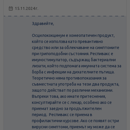
15.11.2024 г.
Здравейте,
Осцилококцинум е хомеопатичен продукт,
който се използва като превантивно
средство или за облекчаване на симптомите
при грипоподобни състояния. Респивакс е
имуностимулатор, съдържащ бактериални
лизати, който подпомага имунната система за
борба с инфекции на дихателните пътища.
Теоретично няма противопоказания за
съвместната употреба на тези два продукта,
защото действат по различни механизми.
Въпреки това, ако имате притеснения,
консултирайте се с лекар, особено ако се
приемат заедно за продължителен
период. Респивакс се приема в
профилактични курсове. Ако се появят остри
вирусни симптоми, приемът му може да се