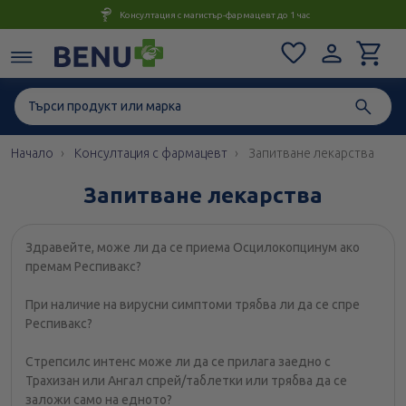
Консултация с магистър-фармацевт до 1 час
Начало
Консултация с фармацевт
Запитване лекарства
Запитване лекарства
Здравейте, може ли да се приема Осцилокопцинум ако
премам Респивакс?
При наличие на вирусни симптоми трябва ли да се спре
Респивакс?
Стрепсилс интенс може ли да се прилага заедно с
Трахизан или Ангал спрей/таблетки или трябва да се
заложи само на едното?