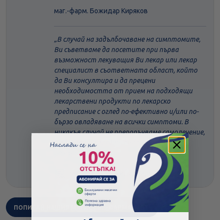
маг.-фарм. Божидар Киряков
В случай на задълбочаване на симптомите,
Ви съветваме да посетите при първа
възможност лекуващия Ви лекар или лекар
специалист в съответната област, който
да Ви консултира и да прецени
необходимостта от прием на подходящи
лекарствени продукти по лекарско
предписание с оглед по-ефективно и/или по-
бързо овладяване на всички симптоми. В
никакъв случай не препоръчваме самолечение,
а адекватно предписано и проведено
лечение.
маг.-фарм. Божидар Киряков
ПОПИТАЙ НАШИЯ МАГИСТЪР-ФАРМАЦЕВТ!