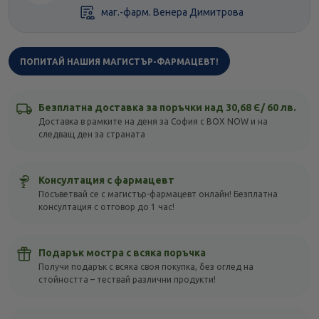
маг.-фарм. Венера Димитрова
ПОПИТАЙ НАШИЯ МАГИСТЪР-ФАРМАЦЕВТ!
Безплатна доставка за поръчки над 30,68 Є/ 60 лв.
Доставка в рамките на деня за София с BOX NOW и на
следващ ден за страната
Консултация с фармацевт
Посъветвай се с магистър-фармацевт онлайн! Безплатна
консултация с отговор до 1 час!
Подарък мостра с всяка поръчка
Получи подарък с всяка своя покупка, без оглед на
стойността – тествай различни продукти!