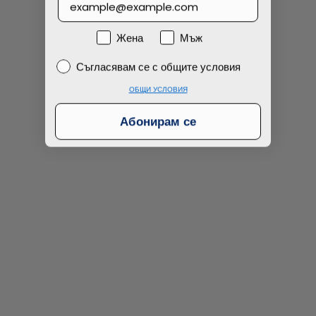
Намерих по-евтино
Пол
Жена
Мъж
Съгласявам се с общите условия
Съгласявам се с общите условия
ОБЩИ УСЛОВИЯ
Абонирам се