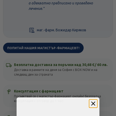
а адекватно предписано и проведено
лечение."
маг.-фарм. Божидар Киряков
ПОПИТАЙ НАШИЯ МАГИСТЪР-ФАРМАЦЕВТ!
Безплатна доставка за поръчки над 30,68 Є/ 60 лв.
Доставка в рамките на деня за София с BOX NOW и на
следващ ден за страната
Консултация с фармацевт
Посъветвай се с магистър-фармацевт онлайн! Безплатна
консултация с отговор до 1 час!