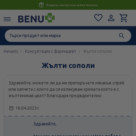
Консултация с магистър-фармацевт до 1 час
Начало
Консултация с фармацевт
Жълти сополи
Жълти сополи
Здравейте, можете ли да ми препоръчате някакъв спрей
или хапчета с които да си излекувам хремата която е с
жълтеникав цвят? Благодаря предварително
16.04.2025 г.
Здравейте,