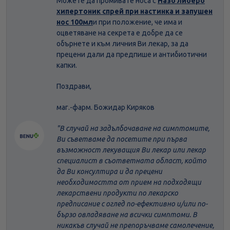
Можете да промивате носа с
Назо либеро
хипертоник спрей при настинка и запушен
нос 100мл
и при положение, че има и
оцветяване на секрета е добре да се
обърнете и към личния Ви лекар, за да
прецени дали да предпише и антибиотични
капки.
Поздрави,
маг.-фарм. Божидар Киряков
"В случай на задълбочаване на симптомите,
Ви съветваме да посетите при първа
възможност лекуващия Ви лекар или лекар
специалист в съответната област, който
да Ви консултира и да прецени
необходимостта от прием на подходящи
лекарствени продукти по лекарско
предписание с оглед по-ефективно и/или по-
бързо овладяване на всички симптоми. В
никакъв случай не препоръчваме самолечение,