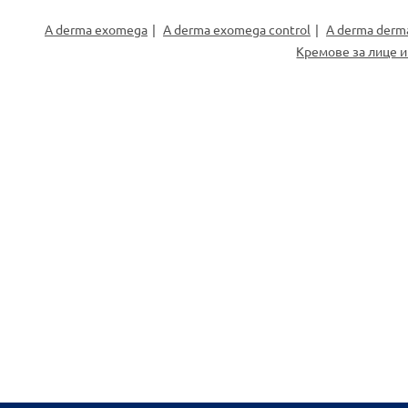
A derma exomega
A derma exomega control
A derma derm
Кремове за лице 