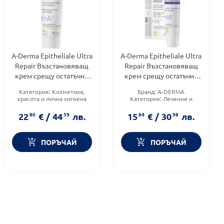
A-Derma Epitheliale Ultra
A-Derma Epitheliale Ultra
Repair Възстановяващ
Repair Възстановяващ
крем срещу остатъчни
крем срещу остатъчни
следи 100мл
следи 40ml
Категория:
Козметика,
Бранд:
A-DERMA
красота и лична хигиена
Категория:
Лечение и
Форма на продукта:
крем
здраве
Функционалност:
Форма на продукта:
крем
22
80
€
/
44
59
лв.
15
84
€
/
30
98
лв.
Раздразнения
ПОРЪЧАЙ
ПОРЪЧАЙ