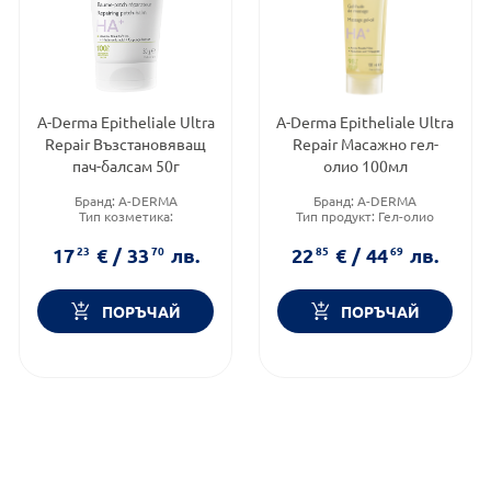
A-Derma Epitheliale Ultra
A-Derma Epitheliale Ultra
Repair Възстановяващ
Repair Масажно гел-
пач-балсам 50г
олио 100мл
Бранд:
A-DERMA
Бранд:
A-DERMA
Тип козметика:
Тип продукт:
Гел-олио
Дермокозметика
Форма на продукта:
олио
Форма на продукта:
балсам
17
23
€
/
33
70
лв.
22
85
€
/
44
69
лв.
ПОРЪЧАЙ
ПОРЪЧАЙ