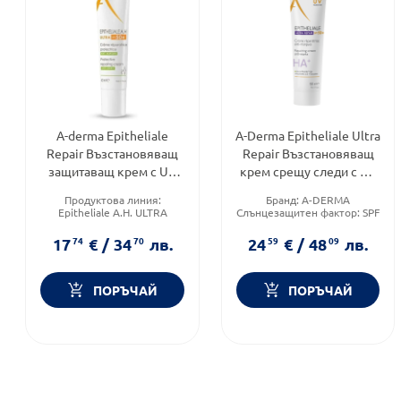
A-derma Epitheliale
A-Derma Epitheliale Ultra
Repair Възстановяващ
Repair Възстановяващ
защитаващ крем с UV
крем срещу следи с UV
защита SPF50+ 40мл
защита SPF50+ 100 мл
Продуктова линия:
Бранд:
A-DERMA
Epitheliale A.H. ULTRA
Слънцезащитен фактор:
SPF
Тип козметика:
50
Дермокозметика
Тип козметика:
17
74
€
/
34
70
лв.
24
59
€
/
48
09
лв.
Тип продукт:
Крем
Дермокозметика
ПОРЪЧАЙ
ПОРЪЧАЙ