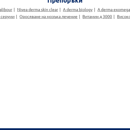
Препоръки
alibour
Nivea derma skin clear
A derma biology
A derma exomega
и серуми
Оросяване на мозъка лечение
Витамин д 3000
Висок