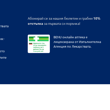
Абонирай се за нашия бюлетин и грабни
10%
отстъпка
за първата си поръчка!
твата
BENU онлайн аптека е
ик-
лицензирана от Изпълнителна
Агенция по Лекарствата.
ето
лите