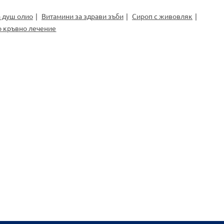
 душ олио
Витамини за здрави зъби
Сироп с живовляк
о кръвно лечение