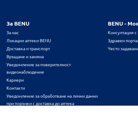
За BENU
BENU - Мо
За нас
Консултация с
Локации аптеки BENU
Здравен портал
Доставка и транспорт
Често задаван
Връщане и замяна
Уведомление за поверителност
видеонаблюдение
Кариери
Контакти
Уведомление за обработване на лични данни
при поръчки с доставка до аптека
CH
CZ
EE
LT
LV
HU
NL
RS
SK
RO
IT
BE
IE
UK
NO
DE