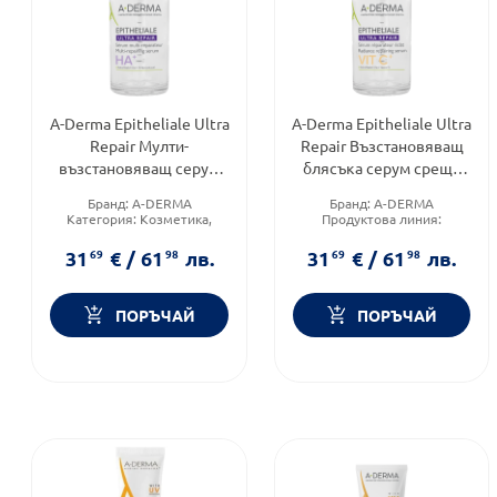
A-Derma Epitheliale Ultra
A-Derma Epitheliale Ultra
Repair Мулти-
Repair Възстановяващ
възстановяващ серум
блясъка серум срещу
при бръчки 30мл
пигментни петна 30мл
Бранд:
A-DERMA
Бранд:
A-DERMA
Категория:
Козметика,
Продуктова линия:
красота и лична хигиена
Epitheliale A.H. ULTRA
Тип козметика:
Тип козметика:
31
69
€
/
61
98
лв.
31
69
€
/
61
98
лв.
Дермокозметика
Дермокозметика
ПОРЪЧАЙ
ПОРЪЧАЙ