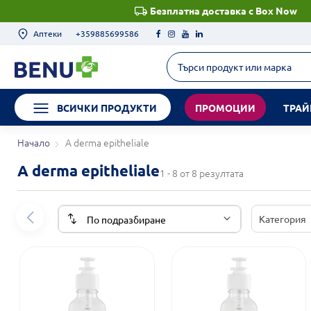
Безплатна доставка с Box Now
Аптеки
+359885699586
ВСИЧКИ ПРОДУКТИ
ПРОМОЦИИ
ТРАЙ
Начало
A derma epitheliale
A derma epitheliale
1 - 8 от 8 резултата
Категория