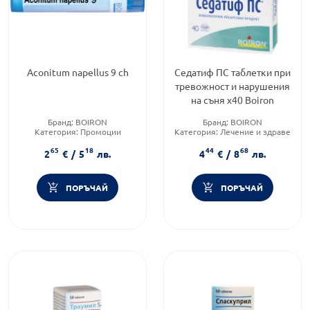
Aconitum napellus 9 ch
Седатиф ПС таблетки при
тревожнoст и нарушения
на съня х40 Boiron
Бранд:
BOIRON
Бранд:
BOIRON
Категория:
Промоции
Категория:
Лечение и здраве
Форма на продукта:
гранули
Форма на продукта:
таблетки
65
18
44
68
2
€
/
5
лв.
4
€
/
8
лв.
ПОРЪЧАЙ
ПОРЪЧАЙ