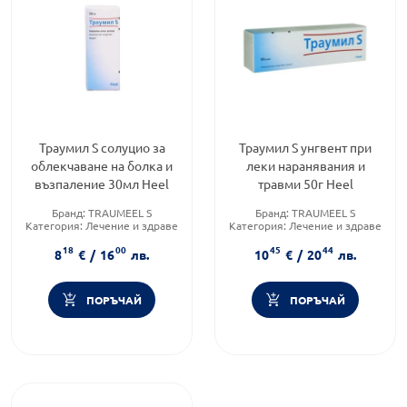
Траумил S солуцио за
Траумил S унгвент при
облекчаване на болка и
леки наранявания и
възпаление 30мл Heel
травми 50г Heel
Бранд:
TRAUMEEL S
Бранд:
TRAUMEEL S
Категория:
Лечение и здраве
Категория:
Лечение и здраве
Форма на продукта:
капки
Форма на продукта:
унгвент
18
00
45
44
8
€
/
16
лв.
10
€
/
20
лв.
ПОРЪЧАЙ
ПОРЪЧАЙ