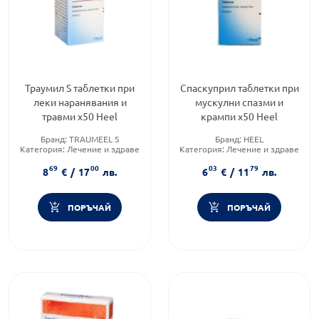
Траумил S таблетки при
Спаскуприл таблетки при
леки наранявания и
мускулни спазми и
травми х50 Heel
крампи х50 Heel
Бранд:
TRAUMEEL S
Бранд:
HEEL
Категория:
Лечение и здраве
Категория:
Лечение и здраве
Форма на продукта:
таблетки
Форма на продукта:
таблетки
69
00
03
79
8
€
/
17
лв.
6
€
/
11
лв.
ПОРЪЧАЙ
ПОРЪЧАЙ