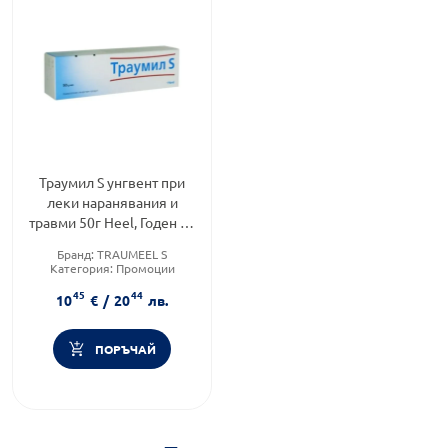
Траумил S унгвент при
леки наранявания и
травми 50г Heel, Годен до
31.12.2026 г.
Бранд:
TRAUMEEL S
Категория:
Промоции
Форма на продукта:
унгвент
45
44
10
€
/
20
лв.
ПОРЪЧАЙ