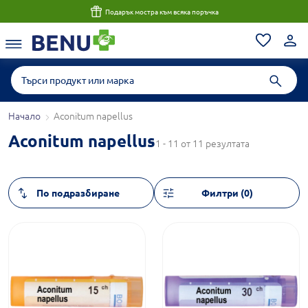
Подарък мостра към всяка поръчка
Начало
Aconitum napellus
Aconitum napellus
1 - 11 от 11 резултата
Филтри (0)