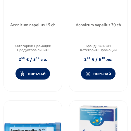
Aconitum napellus 15 ch
Aconitum napellus 30 ch
Категория:
Промоции
Бранд:
BOIRON
Продуктова линия:
Категория:
Промоции
ACONITUM NAPELLUS
Продуктова линия:
65
18
65
18
Форма на продукта:
гранули
ACONITUM NAPELLUS
2
€
/
5
лв.
2
€
/
5
лв.
ПОРЪЧАЙ
ПОРЪЧАЙ