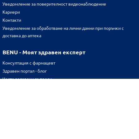
Уведомление за поверителност видеонаблюдение
Кариери
Контакти
Уведомление за обработване на лични данни при поръчки с
доставка до аптека
BENU - Моят здравен експерт
Консултация с фармацевт
Здравен портал - блог
Често задавани въпроси
ВРЪЗКИ
Изпълнителна агенция по лекарствата
Български фармацевтичен съюз
Българска асоциация на помощник-фармацевтите
Министерство на здравеопазването
Комисия за защита на потребителите