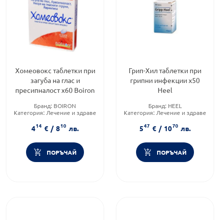
Хомеовокс таблетки при
Грип-Хил таблетки при
загуба на глас и
грипни инфекции х50
пресипналост х60 Boiron
Heel
Бранд:
BOIRON
Бранд:
HEEL
Категория:
Лечение и здраве
Категория:
Лечение и здраве
Форма на продукта:
таблетки
Форма на продукта:
таблетки
14
10
47
70
4
€
/
8
лв.
5
€
/
10
лв.
ПОРЪЧАЙ
ПОРЪЧАЙ