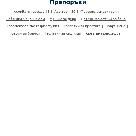
Препоръки
Aconitum napellus 15
Aconitum 30
Фервекс супозитории
Бебешки мокри кърпи
Арника за деца
Детска козметика за баня
Treaclemoon the raspberry kiss
Таблетки за простата
Повръщане
Серум за бръчки
Таблетки за кашлица
Креатин монохидрат