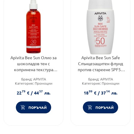
Apivita Bee Sun Олио за
Apivita Bee Sun Safe
шоколадов тен с
Слънцезащитен флуид
копринена текстура
против стареене SPF50
SPF30 200 мл
50мл
Бранд:
APIVITA
Бранд:
APIVITA
Категория:
Промоции
Категория:
Промоции
Форма на продукта:
олио
Форма на продукта:
флуид
79
57
99
14
22
€
/
44
лв.
18
€
/
37
лв.
ПОРЪЧАЙ
ПОРЪЧАЙ