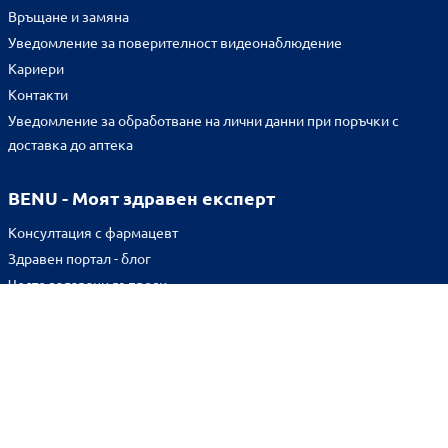
Връщане и замяна
Уведомление за поверителност видеонаблюдение
Кариери
Контакти
Уведомление за обработване на лични данни при поръчки с
доставка до аптека
BENU - Моят здравен експерт
Консултация с фармацевт
Здравен портал - блог
Често задавани въпроси
ВРЪЗКИ
Изпълнителна агенция по лекарствата
Български фармацевтичен съюз
Българска асоциация на помощник-фармацевтите