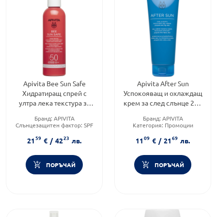
Apivita Bee Sun Safe
Apivita After Sun
Хидратиращ спрей с
Успокояващ и охлаждащ
ултра лека текстура за
крем за след слънце 200
лице и тяло SPF50
мл
Бранд:
APIVITA
Бранд:
APIVITA
Слънцезащитен фактор:
SPF
Категория:
Промоции
50
Тип козметика:
Натурална
59
23
09
69
Тип продукт:
Спрей
козметика
21
€
/
42
лв.
11
€
/
21
лв.
ПОРЪЧАЙ
ПОРЪЧАЙ