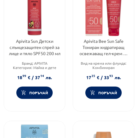
Apivita Sun Детски
Apivita Bee Sun Safe
слънцезащитен спрей за
Тониран хидратиращ
лице и тяло SPF50 200 мл
освежаващ гел-крем за
лице SPF50
Бранд:
APIVITA
Вид на крема или флуида:
Категория:
Майка и дете
Комбиниран
Продуктова линия:
SUN
Продуктова линия:
BEE SUN
99
14
35
93
SAFE
18
€
/
37
лв.
17
€
/
33
лв.
Тип козметика:
Натурална
козметика
ПОРЪЧАЙ
ПОРЪЧАЙ