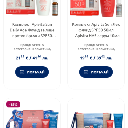
Комплект Apivita Sun
Комплект Apivita Sun Лек
Daily Age Флуид за лице
флуид SPF50 50мл
против бръчки SPF50
+Apivita HA5 серум 10мл
50мл+Apivita C15 серум
Бранд:
APIVITA
Бранд:
APIVITA
10мл
Категория:
Козметика,
Категория:
Козметика,
красота и лична хигиена
красота и лична хигиена
25
56
95
02
Продуктова линия:
SUN
Продуктова линия:
SUN
21
€
/
41
лв.
19
€
/
39
лв.
ПОРЪЧАЙ
ПОРЪЧАЙ
-15%