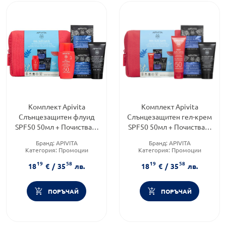
Комплект Apivita
Комплект Apivita
Слънцезащитен флуид
Слънцезащитен гел-крем
SPF50 50мл + Почистващ
SPF50 50мл + Почистващ
гел 50мл +Маска за лице
гел 50мл + Маска за лице
Бранд:
APIVITA
Бранд:
APIVITA
2х8мл
2х8мл
Категория:
Промоции
Категория:
Промоции
Форма на продукта:
Форма на продукта:
19
58
19
58
комплект
комплект
18
€
/
35
лв.
18
€
/
35
лв.
ПОРЪЧАЙ
ПОРЪЧАЙ