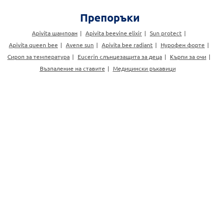
Препоръки
Apivita шампоан
Apivita beevine elixir
Sun protect
Apivita queen bee
Avene sun
Apivita bee radiant
Нурофен форте
Сироп за температура
Eucerin слънцезащита за деца
Кърпи за очи
Възпаление на ставите
Медицински ръкавици