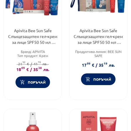
Apivita Bee Sun Safe
Apivita Bee Sun Safe
Слънцезащитен гел-крем
Слънцезащитен гел-крем
за лице SPF50 50 мл +
за лице SPF50 50 мл +
Гел-крем за след слънце
Гел-крем за след слънце
Бранд:
APIVITA
Продуктова линия:
BEE SUN
100мл
100мл
Тип продукт:
Крем
SAFE
Форма на продукта:
Тип продукт:
Крем
32
70
99
19
21
комплект
€
/
41
лв.
Форма на продукта:
17
€
/
35
лв.
09
38
комплект
18
€
/
35
лв.
ПОРЪЧАЙ
ПОРЪЧАЙ