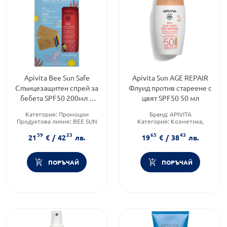
Apivita Bee Sun Safe
Apivita Sun AGE REPAIR
Слънцезащитен спрей за
Флуид против стареене с
бебета SPF50 200мл +
цвят SPF50 50 мл
Крафт пъзел + цветни
Категория:
Промоции
Бранд:
APIVITA
моливчета
Продуктова линия:
BEE SUN
Категория:
Козметика,
SAFE
красота и лична хигиена
59
23
65
43
Форма на продукта:
Продуктова линия:
SUN
21
€
/
42
лв.
19
€
/
38
лв.
комплект
ПОРЪЧАЙ
ПОРЪЧАЙ