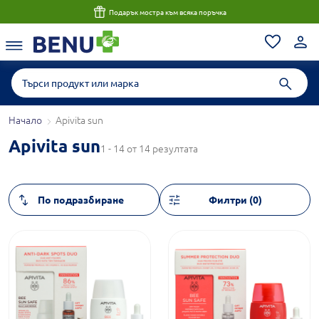
Подарък мостра към всяка поръчка
Начало
Apivita sun
Apivita sun
1 - 14 от 14 резултата
Филтри (0)