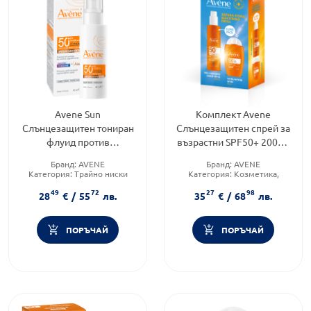
Avene Sun
Комплект Avene
Слънцезащитен тониран
Слънцезащитен спрей за
флуид против
възрастни SPF50+ 200мл
пигментации SPF50+
+ Ултра флуид за лице
Бранд:
AVENE
Бранд:
AVENE
40мл
SPF50+ 50мл
Категория:
Трайно ниски
Категория:
Козметика,
цени
красота и лична хигиена
49
72
27
98
Продуктова линия:
SUN
Форма на продукта:
28
€
/
55
лв.
35
€
/
68
лв.
комплект
ПОРЪЧАЙ
ПОРЪЧАЙ