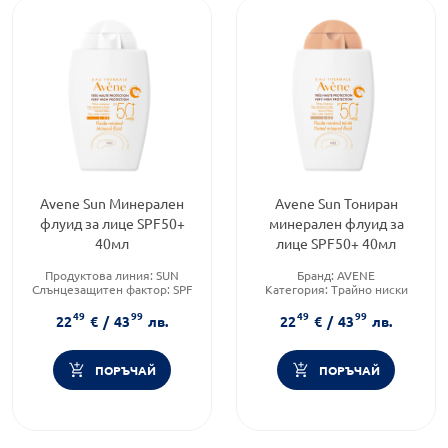
Avene Sun Минерален
Avene Sun Тониран
флуид за лице SPF50+
минерален флуид за
40мл
лице SPF50+ 40мл
Продуктова линия:
SUN
Бранд:
AVENE
Слънцезащитен фактор:
SPF
Категория:
Трайно ниски
50
цени
49
99
49
99
Тип козметика:
Тип козметика:
22
€
/
43
лв.
22
€
/
43
лв.
Дермокозметика
Дермокозметика
ПОРЪЧАЙ
ПОРЪЧАЙ