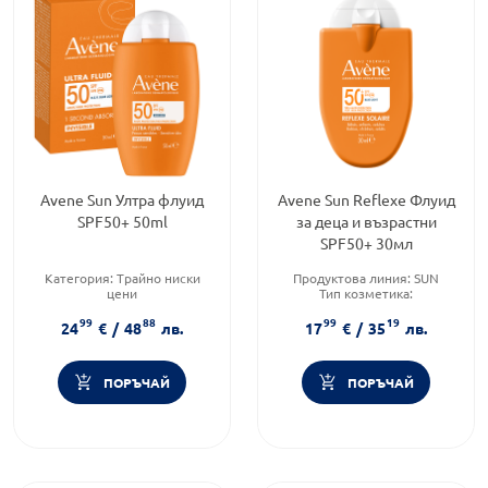
Avene Sun Ултра флуид
Avene Sun Reflexe Флуид
SPF50+ 50ml
за деца и възрастни
SPF50+ 30мл
Категория:
Трайно ниски
Продуктова линия:
SUN
цени
Тип козметика:
Слънцезащитен фактор:
SPF
Дермокозметика
99
88
99
19
50
Тип продукт:
Крем
24
€
/
48
лв.
17
€
/
35
лв.
Форма на продукта:
флуид
ПОРЪЧАЙ
ПОРЪЧАЙ