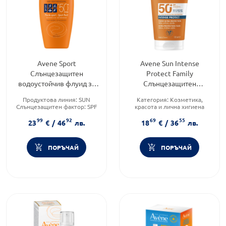
Avene Sport
Avene Sun Intense
Слънцезащитен
Protect Family
водоустойчив флуид за
Слънцезащитен
лице и тяло SPF50+
водоустойчив флуид
Продуктова линия:
SUN
Категория:
Козметика,
100мл
SPF50+ 150мл
Слънцезащитен фактор:
SPF
красота и лична хигиена
50
Продуктова линия:
SUN
99
92
69
55
Тип козметика:
Форма на продукта:
флуид
23
€
/
46
лв.
18
€
/
36
лв.
Дермокозметика
ПОРЪЧАЙ
ПОРЪЧАЙ