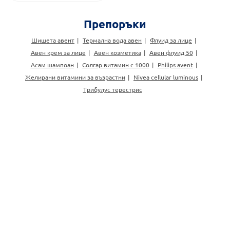
Препоръки
Шишета авент
Термална вода авен
Флуид за лице
Авен крем за лице
Авен козметика
Авен флуид 50
Асам шампоан
Солгар витамин с 1000
Philips avent
Желирани витамини за възрастни
Nivea cellular luminous
Трибулус терестрис