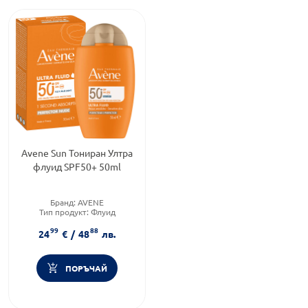
Avene Sun Тониран Ултра
флуид SPF50+ 50ml
Бранд:
AVENE
Тип продукт:
Флуид
Форма на продукта:
флуид
99
88
24
€
/
48
лв.
ПОРЪЧАЙ