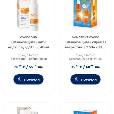
Avene Sun
Комплект Avene
Слънцезащитен анти-
Слънцезащитен спрей за
ейдж флуид SPF50 40мл
възрастни SPF50+ 200мл
+ Тониран ултра флуид
Бранд:
AVENE
Бранд:
AVENE
SPF50+ 50мл
Категория:
Трайно ниски
Категория:
Козметика,
цени
красота и лична хигиена
49
72
27
98
Продуктова линия:
SUN
Форма на продукта:
28
€
/
55
лв.
35
€
/
68
лв.
комплект
ПОРЪЧАЙ
ПОРЪЧАЙ