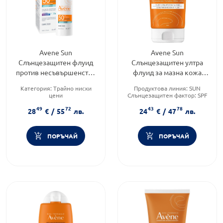
Avene Sun
Avene Sun
Слънцезащитен флуид
Слънцезащитен ултра
против несъвършенства
флуид за мазна кожа
SPF50 40мл
SPF50+ 50мл
Категория:
Трайно ниски
Продуктова линия:
SUN
цени
Слънцезащитен фактор:
SPF
Продуктова линия:
SUN
50
49
72
43
78
Форма на продукта:
флуид
Тип козметика:
28
€
/
55
лв.
24
€
/
47
лв.
Дермокозметика
ПОРЪЧАЙ
ПОРЪЧАЙ