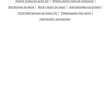
Avene hyaluron activ b3
Philips avent natural response
Витамини за деца
Богат крем за лице
Азелаинова киселина
Мултивитамини за жени 50
Повръщане при дете
Магнезий с витамини