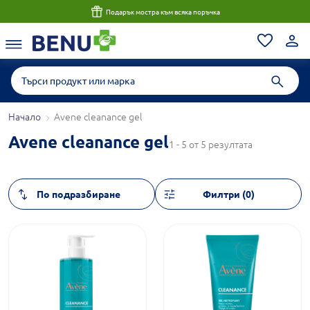
Подарък мостра към всяка поръчка
Начало
Avene cleanance gel
Avene cleanance gel
1 - 5 от 5 резултата
Филтри (0)