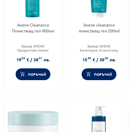
Avene Cleanance
Avene cleanance
Почистващ гел 400мл
почистващ гел 200ml
Бранд:
AVENE
Бранд:
AVENE
Продуктова линия:
Категория:
Козметика,
CLEANANCE
красота и лична хигиена
69
51
49
30
Форма на продукта:
гел
Форма на продукта:
гел
19
€
/
38
лв.
15
€
/
30
лв.
ПОРЪЧАЙ
ПОРЪЧАЙ