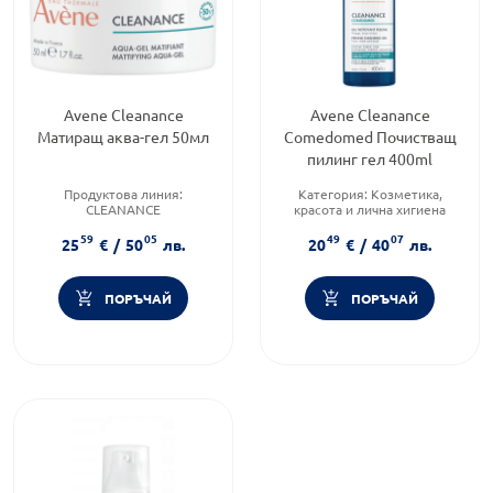
Avene Cleanance
Avene Cleanance
Матиращ аква-гел 50мл
Comedomed Почистващ
пилинг гел 400ml
Продуктова линия:
Категория:
Козметика,
CLEANANCE
красота и лична хигиена
Тип козметика:
Продуктова линия:
59
05
49
07
Дермокозметика
CLEANANCE
25
€
/
50
лв.
20
€
/
40
лв.
Форма на продукта:
гел
Форма на продукта:
гел
ПОРЪЧАЙ
ПОРЪЧАЙ