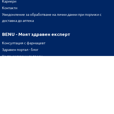
Кариери
Контакти
Уведомление за обработване на лични данни при поръчки с
доставка до аптека
BENU - Моят здравен експерт
Консултация с фармацевт
Здравен портал - блог
Често задавани въпроси
ВРЪЗКИ
Изпълнителна агенция по лекарствата
Български фармацевтичен съюз
Българска асоциация на помощник-фармацевтите
Министерство на здравеопазването
Комисия за защита на потребителите