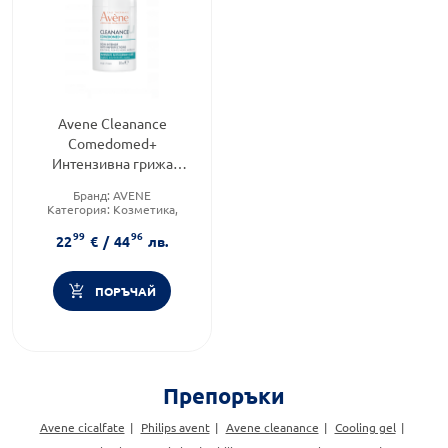
Avene Cleanance
Comedomed+
Интензивна грижа
против несъвършенства
Бранд:
AVENE
30ml
Категория:
Козметика,
красота и лична хигиена
99
96
Форма на продукта:
гел
22
€
/
44
лв.
ПОРЪЧАЙ
Препоръки
Avene cicalfate
Philips avent
Avene cleanance
Cooling gel