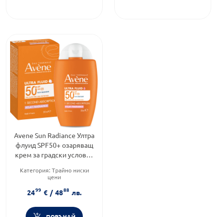
Avene Sun Radiance Ултра
флуид SPF50+ озаряващ
крем за градски условия
50ml
Категория:
Трайно ниски
цени
Продуктова линия:
99
88
RADIANCE
24
€
/
48
лв.
Форма на продукта:
крем
ПОРЪЧАЙ