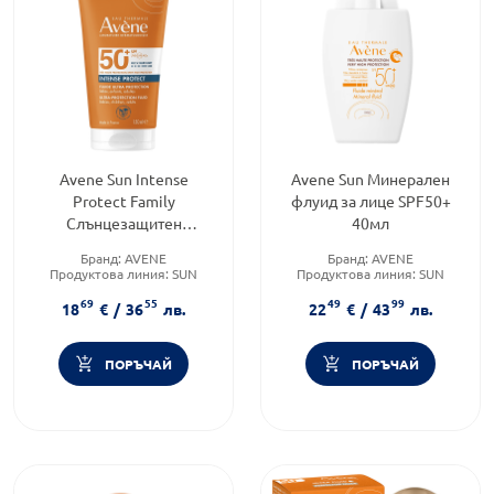
Avene Sun Intense
Avene Sun Минерален
Protect Family
флуид за лице SPF50+
Слънцезащитен
40мл
водоустойчив флуид
Бранд:
AVENE
Бранд:
AVENE
SPF50+ 150мл
Продуктова линия:
SUN
Продуктова линия:
SUN
Форма на продукта:
флуид
Тип козметика:
69
55
49
99
Дермокозметика
18
€
/
36
лв.
22
€
/
43
лв.
ПОРЪЧАЙ
ПОРЪЧАЙ