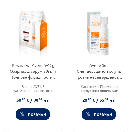
Комплект Avene VACg
Avene Sun
Озаряващ серум 30мл +
Слънцезащитен флуид
Тониран флуид против
против несъвършенства
пигментации SPF50+
SPF50 40мл
Бранд:
AVENE
Категория:
Промоции
40мл
Категория:
Козметика,
Продуктова линия:
SUN
красота и лична хигиена
Форма на продукта:
флуид
59
95
49
72
Форма на продукта:
50
€
/
98
лв.
28
€
/
55
лв.
комплект
ПОРЪЧАЙ
ПОРЪЧАЙ