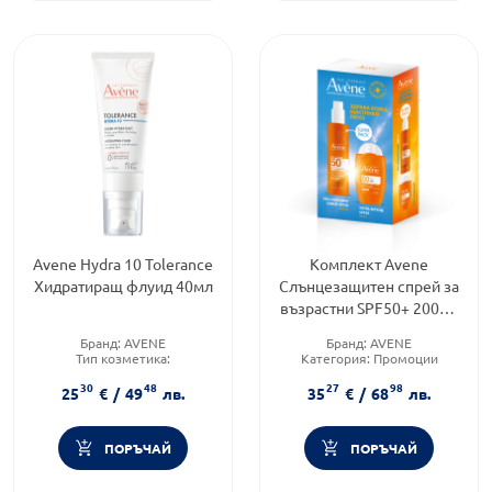
Avene Hydra 10 Tolerance
Комплект Avene
Хидратиращ флуид 40мл
Слънцезащитен спрей за
възрастни SPF50+ 200мл
+ Ултра флуид за лице
Бранд:
AVENE
Бранд:
AVENE
SPF50+ 50мл
Тип козметика:
Категория:
Промоции
Дермокозметика
Форма на продукта:
30
48
27
98
Форма на продукта:
флуид
комплект
25
€
/
49
лв.
35
€
/
68
лв.
ПОРЪЧАЙ
ПОРЪЧАЙ