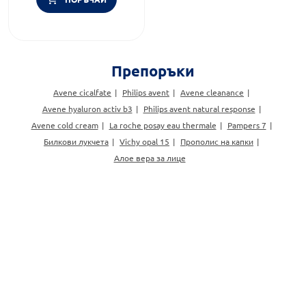
Препоръки
Avene cicalfate
Philips avent
Avene cleanance
Avene hyaluron activ b3
Philips avent natural response
Avene cold cream
La roche posay eau thermale
Pampers 7
Билкови лукчета
Vichy opal 15
Прополис на капки
Алое вера за лице