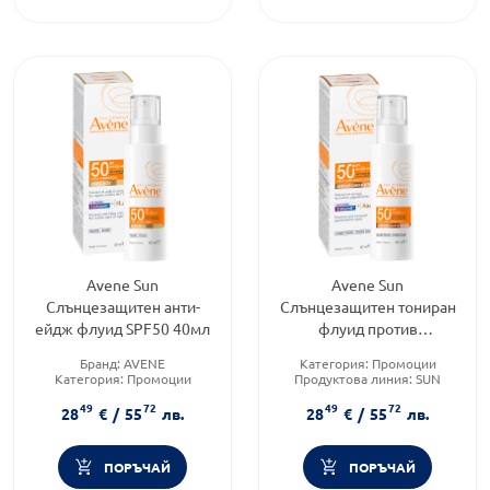
Avene Sun
Avene Sun
Слънцезащитен анти-
Слънцезащитен тониран
ейдж флуид SPF50 40мл
флуид против
пигментации SPF50+
Бранд:
AVENE
Категория:
Промоции
40мл
Категория:
Промоции
Продуктова линия:
SUN
Форма на продукта:
флуид
Форма на продукта:
флуид
49
72
49
72
28
€
/
55
лв.
28
€
/
55
лв.
ПОРЪЧАЙ
ПОРЪЧАЙ