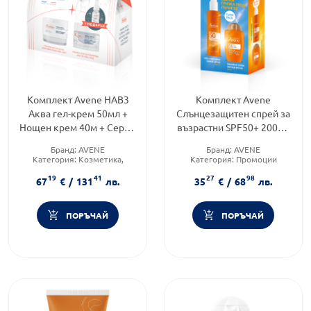
Комплект Avene HAB3
Комплект Avene
Аква гел-крем 50мл +
Слънцезащитен спрей за
Нощен крем 40м + Серум
възрастни SPF50+ 200мл
10мл + Анти ейдж флуид
+ Тониран ултра флуид
Бранд:
AVENE
Бранд:
AVENE
SPF50 5мл
SPF50+ 50мл
Категория:
Козметика,
Категория:
Промоции
красота и лична хигиена
Форма на продукта:
19
41
27
98
Форма на продукта:
комплект
67
€
/
131
лв.
35
€
/
68
лв.
комплект
ПОРЪЧАЙ
ПОРЪЧАЙ