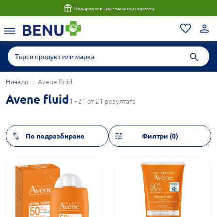
Подарък мостра към всяка поръчка
Начало
Avene fluid
Avene fluid
1 - 21 от 21 резултата
Филтри (0)