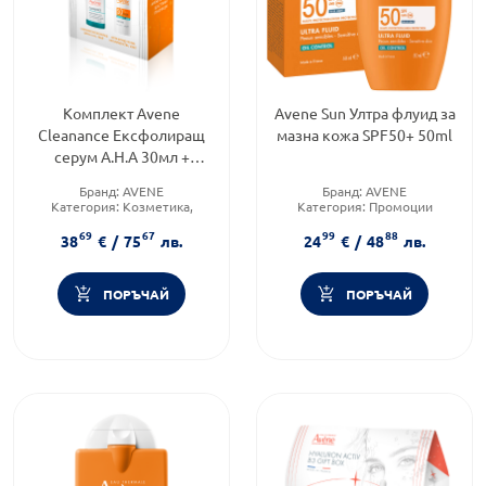
Комплект Avene
Avene Sun Ултра флуид за
Cleanance Ексфолиращ
мазна кожа SPF50+ 50ml
серум A.H.A 30мл +
Флуид против
Бранд:
AVENE
Бранд:
AVENE
несъвършенства SPF50
Категория:
Козметика,
Категория:
Промоции
40мл
красота и лична хигиена
Форма на продукта:
флуид
69
67
99
88
Форма на продукта:
38
€
/
75
лв.
24
€
/
48
лв.
комплект
ПОРЪЧАЙ
ПОРЪЧАЙ