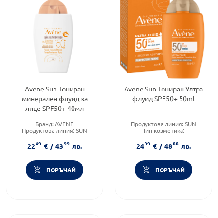
Avene Sun Тониран
Avene Sun Тониран Ултра
минерален флуид за
флуид SPF50+ 50ml
лице SPF50+ 40мл
Бранд:
AVENE
Продуктова линия:
SUN
Продуктова линия:
SUN
Тип козметика:
Тип козметика:
Дермокозметика
49
99
99
88
Дермокозметика
Форма на продукта:
флуид
22
€
/
43
лв.
24
€
/
48
лв.
ПОРЪЧАЙ
ПОРЪЧАЙ