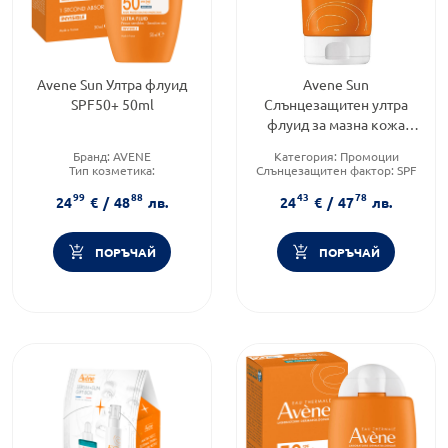
Avene Sun Ултра флуид
Avene Sun
SPF50+ 50ml
Слънцезащитен ултра
флуид за мазна кожа
SPF50+ 50мл
Бранд:
AVENE
Категория:
Промоции
Тип козметика:
Слънцезащитен фактор:
SPF
Дермокозметика
50
99
88
43
78
Форма на продукта:
флуид
Тип продукт:
Флуид
24
€
/
48
лв.
24
€
/
47
лв.
ПОРЪЧАЙ
ПОРЪЧАЙ