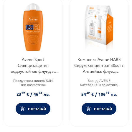
Avene Sport
Комплект Avene HAB3
Слънцезащитен
Серум концентрат 30мл +
водоустойчив флуид за
Антиейдж флуид
лице и тяло SPF50+
SPF50 40мл
Продуктова линия:
SUN
Бранд:
AVENE
100мл
Тип козметика:
Категория:
Козметика,
Дермокозметика
красота и лична хигиена
99
92
29
18
Форма на продукта:
флуид
Форма на продукта:
23
€
/
46
лв.
54
€
/
106
лв.
комплект
ПОРЪЧАЙ
ПОРЪЧАЙ