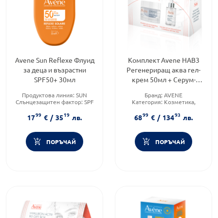
Avene Sun Reflexe Флуид
Комплект Avene HAB3
за деца и възрастни
Регенериращ аква гел-
SPF50+ 30мл
крем 50мл + Серум-
концентрат 30мл + Анти
Продуктова линия:
SUN
Бранд:
AVENE
ейдж флуид SPF50
Слънцезащитен фактор:
SPF
Категория:
Козметика,
50
красота и лична хигиена
99
19
99
93
Тип продукт:
Крем
Форма на продукта:
17
€
/
35
лв.
68
€
/
134
лв.
комплект
ПОРЪЧАЙ
ПОРЪЧАЙ