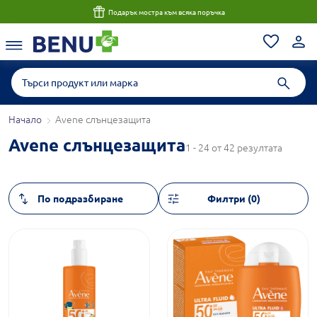
Подарък мостра към всяка поръчка
Начало
Avene слънцезащита
Avene слънцезащита
1 - 24 от 42 резултата
Филтри (0)