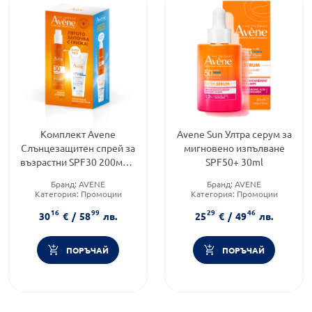
Комплект Avene
Avene Sun Ултра серум за
Слънцезащитен спрей за
мигновено изпълване
възрастни SPF30 200мл +
SPF50+ 30ml
Лосион за след слънце
Бранд:
AVENE
Бранд:
AVENE
200мл
Категория:
Промоции
Категория:
Промоции
Форма на продукта:
Продуктова линия:
SUN
16
99
29
46
комплект
30
€
/
58
лв.
25
€
/
49
лв.
ПОРЪЧАЙ
ПОРЪЧАЙ