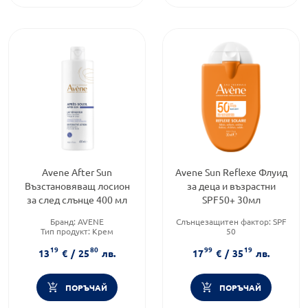
Avene After Sun
Avene Sun Reflexe Флуид
Възстановяващ лосион
за деца и възрастни
за след слънце 400 мл
SPF50+ 30мл
Бранд:
AVENE
Слънцезащитен фактор:
SPF
Тип продукт:
Крем
50
Форма на продукта:
лосион
Тип продукт:
Крем
19
80
99
19
Форма на продукта:
флуид
13
€
/
25
лв.
17
€
/
35
лв.
ПОРЪЧАЙ
ПОРЪЧАЙ