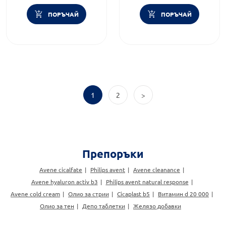
ПОРЪЧАЙ
ПОРЪЧАЙ
1
2
>
Препоръки
Avene cicalfate
Philips avent
Avene cleanance
Avene hyaluron activ b3
Philips avent natural response
Avene cold cream
Олио за стрии
Cicaplast b5
Витамин d 20 000
Олио за тен
Депо таблетки
Желязо добавки