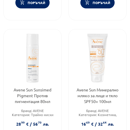
ПОРЪЧАЙ
ПОРЪЧАЙ
Avene Sun Sunsimed
Avene Sun Минерално
Pigment Против
мляко за лице и тяло
пигментация 80мл
SPF50+ 100мл
Бранд:
AVENE
Бранд:
AVENE
Категория:
Трайно ниски
Категория:
Козметика,
цени
красота и лична хигиена
99
70
69
64
Тип продукт:
Спрей
Слънцезащитен фактор:
SPF
28
€
/
56
лв.
16
€
/
32
лв.
50