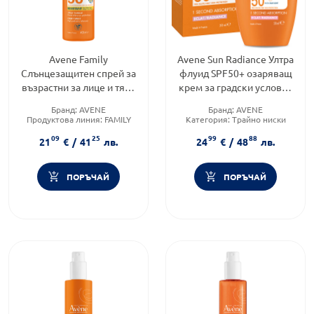
Avene Family
Avene Sun Radiance Ултра
Слънцезащитен спрей за
флуид SPF50+ озаряващ
възрастни за лице и тяло
крем за градски условия
SPF50+ 400мл
50ml
Бранд:
AVENE
Бранд:
AVENE
Продуктова линия:
FAMILY
Категория:
Трайно ниски
Форма на продукта:
спрей
цени
09
25
99
88
Форма на продукта:
крем
21
€
/
41
лв.
24
€
/
48
лв.
ПОРЪЧАЙ
ПОРЪЧАЙ