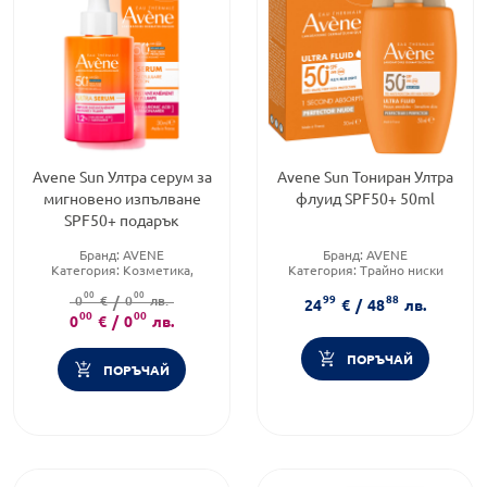
Avene Sun Ултра серум за
Avene Sun Тониран Ултра
мигновено изпълване
флуид SPF50+ 50ml
SPF50+ подарък
Бранд:
AVENE
Бранд:
AVENE
Категория:
Козметика,
Категория:
Трайно ниски
красота и лична хигиена
цени
00
00
99
88
0
€
/
0
лв.
Тип продукт:
Флуид
24
€
/
48
лв.
00
00
0
€
/
0
лв.
ПОРЪЧАЙ
ПОРЪЧАЙ