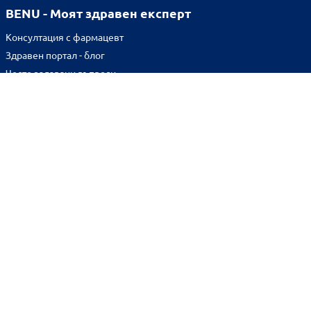
BENU - Моят здравен експерт
Консултация с фармацевт
Здравен портал - блог
Често задавани въпроси
ВРЪЗКИ
Изпълнителна агенция по лекарствата
Български фармацевтичен съюз
Българска асоциация на помощник-фармацевтите
Министерство на здравеопазването
Комисия за защита на потребителите
Абонирай се за нашия бюлетин и грабни
10% отстъпка
за
първата си поръчка!
BENU онлайн аптека е лицензирана от
Изпълнителна Агенция по Лекарствата.