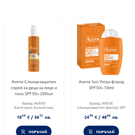
Avene Слънцезащитен
Avene Sun Ултра флуид
спрей за деца за лице и
SPF50+ 50ml
тяло SPF50+ 200мл
Бранд:
AVENE
Бранд:
AVENE
Категория:
Козметика,
Слънцезащитен фактор:
SPF
красота и лична хигиена
50
69
55
99
88
Продуктова линия:
SUN
Форма на продукта:
флуид
18
€
/
36
лв.
24
€
/
48
лв.
ПОРЪЧАЙ
ПОРЪЧАЙ