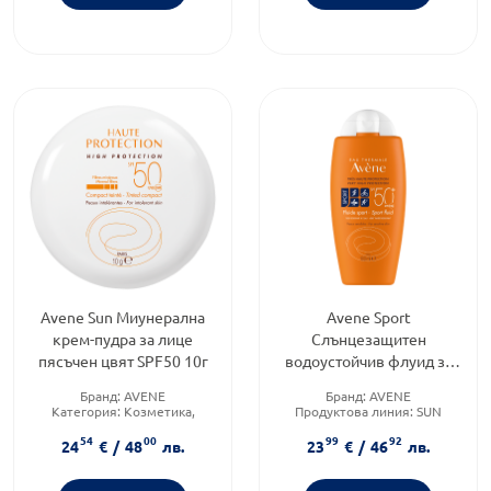
Avene Sun Миунерална
Avene Sport
крем-пудра за лице
Слънцезащитен
пясъчен цвят SPF50 10г
водоустойчив флуид за
лице и тяло SPF50+
Бранд:
AVENE
Бранд:
AVENE
100мл
Категория:
Козметика,
Продуктова линия:
SUN
красота и лична хигиена
Тип продукт:
Флуид
54
00
99
92
Слънцезащитен фактор:
SPF
24
€
/
48
лв.
23
€
/
46
лв.
50