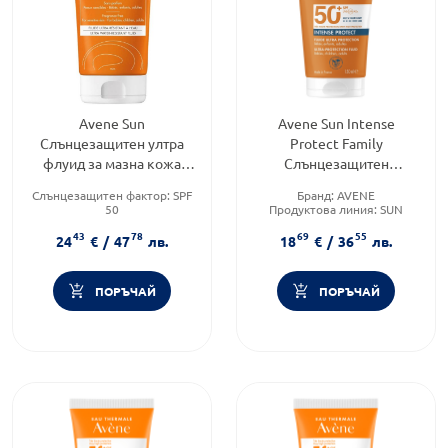
Avene Sun
Avene Sun Intense
Слънцезащитен ултра
Protect Family
флуид за мазна кожа
Слънцезащитен
SPF50+ 50мл
водоустойчив флуид
Слънцезащитен фактор:
SPF
Бранд:
AVENE
SPF50+ 150мл
50
Продуктова линия:
SUN
Тип козметика:
Форма на продукта:
флуид
43
78
69
55
Дермокозметика
24
€
/
47
лв.
18
€
/
36
лв.
Тип продукт:
Флуид
ПОРЪЧАЙ
ПОРЪЧАЙ