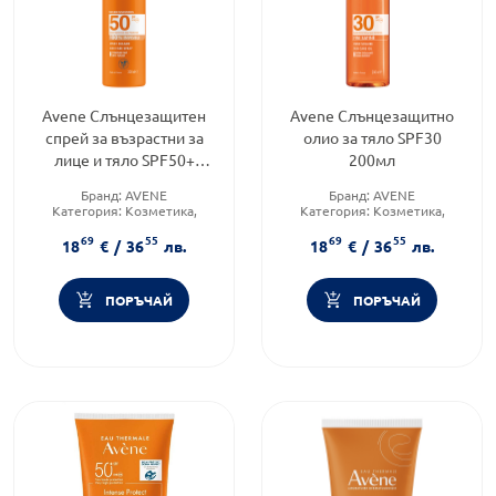
Avene Слънцезащитен
Avene Слънцезащитно
спрей за възрастни за
олио за тяло SPF30
лице и тяло SPF50+
200мл
200мл
Бранд:
AVENE
Бранд:
AVENE
Категория:
Козметика,
Категория:
Козметика,
красота и лична хигиена
красота и лична хигиена
69
55
69
55
Форма на продукта:
спрей
Форма на продукта:
олио
18
€
/
36
лв.
18
€
/
36
лв.
ПОРЪЧАЙ
ПОРЪЧАЙ