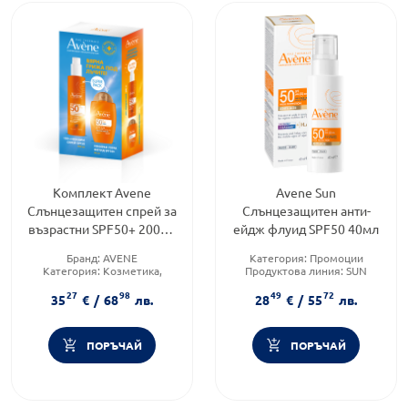
Комплект Avene
Avene Sun
Слънцезащитен спрей за
Слънцезащитен анти-
възрастни SPF50+ 200мл
ейдж флуид SPF50 40мл
+ Тониран ултра флуид
Бранд:
AVENE
Категория:
Промоции
SPF50+ 50мл
Категория:
Козметика,
Продуктова линия:
SUN
красота и лична хигиена
Форма на продукта:
флуид
27
98
49
72
Форма на продукта:
35
€
/
68
лв.
28
€
/
55
лв.
комплект
ПОРЪЧАЙ
ПОРЪЧАЙ