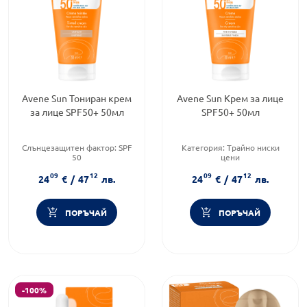
Avene Sun Тониран крем
Avene Sun Крем за лице
за лице SPF50+ 50мл
SPF50+ 50мл
Слънцезащитен фактор:
SPF
Категория:
Трайно ниски
50
цени
Тип козметика:
Продуктова линия:
SUN
09
12
09
12
Дермокозметика
Тип продукт:
Крем
24
€
/
47
лв.
24
€
/
47
лв.
Тип продукт:
Крем
ПОРЪЧАЙ
ПОРЪЧАЙ
-100%