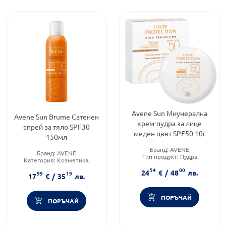
Avene Sun Миунерална
Avene Sun Brume Сатенен
крем-пудра за лице
спрей за тяло SPF30
меден цвят SPF50 10г
150мл
Бранд:
AVENE
Бранд:
AVENE
Тип продукт:
Пудра
Категория:
Козметика,
Форма на продукта:
Пудра
красота и лична хигиена
54
00
24
€
/
48
лв.
99
19
Слънцезащитен фактор:
SPF
17
€
/
35
лв.
30
ПОРЪЧАЙ
ПОРЪЧАЙ