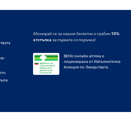
Абонирай се за нашия бюлетин и грабни
10%
отстъпка
за първата си поръчка!
твата
BENU онлайн аптека е
ик-
лицензирана от Изпълнителна
Агенция по Лекарствата.
ето
лите