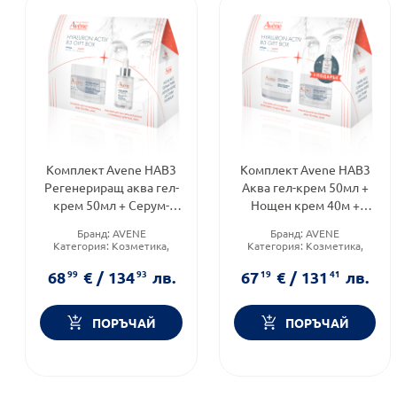
Комплект Avene HAB3
Комплект Avene HAB3
Регенериращ аква гел-
Аква гел-крем 50мл +
крем 50мл + Серум-
Нощен крем 40м +
концентрат 30мл + Анти
Серум 10мл + Анти ейдж
Бранд:
AVENE
Бранд:
AVENE
ейдж флуид SPF50
флуид SPF50 5мл
Категория:
Козметика,
Категория:
Козметика,
красота и лична хигиена
красота и лична хигиена
Форма на продукта:
Форма на продукта:
68
99
€
/
134
93
лв.
67
19
€
/
131
41
лв.
комплект
комплект
ПОРЪЧАЙ
ПОРЪЧАЙ