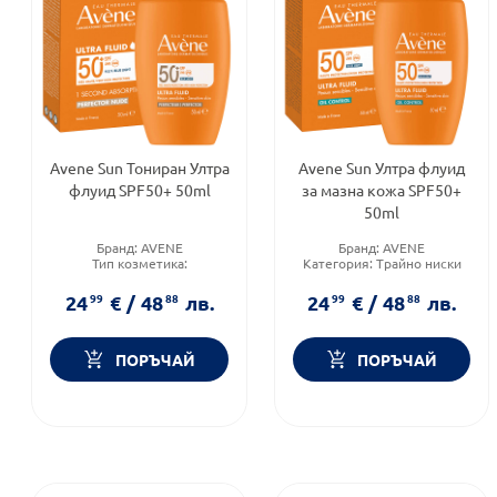
Avene Sun Тониран Ултра
Avene Sun Ултра флуид
флуид SPF50+ 50ml
за мазна кожа SPF50+
50ml
Бранд:
AVENE
Бранд:
AVENE
Тип козметика:
Категория:
Трайно ниски
Дермокозметика
цени
Форма на продукта:
флуид
Форма на продукта:
флуид
24
99
€
/
48
88
лв.
24
99
€
/
48
88
лв.
ПОРЪЧАЙ
ПОРЪЧАЙ