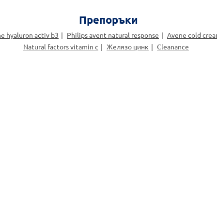
Препоръки
e hyaluron activ b3
Philips avent natural response
Avene cold cre
Natural factors vitamin c
Желязо цинк
Cleanance