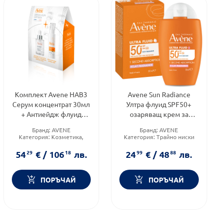
Комплект Avene HAB3
Avene Sun Radiance
Серум концентрат 30мл
Ултра флуид SPF50+
+ Антиейдж флуид
озаряващ крем за
SPF50 40мл
градски условия 50ml
Бранд:
AVENE
Бранд:
AVENE
Категория:
Козметика,
Категория:
Трайно ниски
красота и лична хигиена
цени
Форма на продукта:
Продуктова линия:
54
29
€
/
106
18
лв.
24
99
€
/
48
88
лв.
комплект
RADIANCE
ПОРЪЧАЙ
ПОРЪЧАЙ