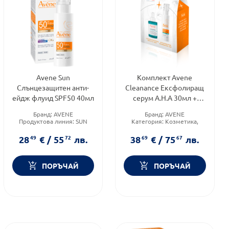
Avene Sun
Комплект Avene
Слънцезащитен анти-
Cleanance Ексфолиращ
ейдж флуид SPF50 40мл
серум A.H.A 30мл +
Флуид против
Бранд:
AVENE
Бранд:
AVENE
несъвършенства SPF50
Продуктова линия:
SUN
Категория:
Козметика,
40мл
Форма на продукта:
флуид
красота и лична хигиена
Форма на продукта:
28
49
€
/
55
72
лв.
38
69
€
/
75
67
лв.
комплект
ПОРЪЧАЙ
ПОРЪЧАЙ