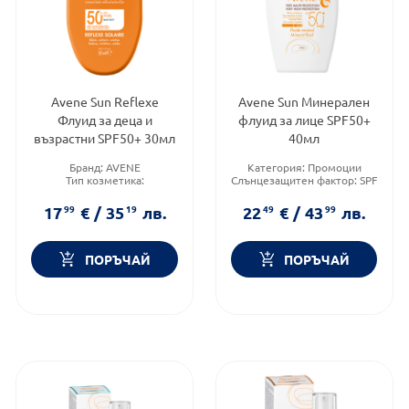
Avene Sun Reflexe
Avene Sun Минерален
Флуид за деца и
флуид за лице SPF50+
възрастни SPF50+ 30мл
40мл
Бранд:
AVENE
Категория:
Промоции
Тип козметика:
Слънцезащитен фактор:
SPF
Дермокозметика
50
Тип продукт:
Крем
Тип козметика:
17
99
€
/
35
19
лв.
22
49
€
/
43
99
лв.
Дермокозметика
ПОРЪЧАЙ
ПОРЪЧАЙ