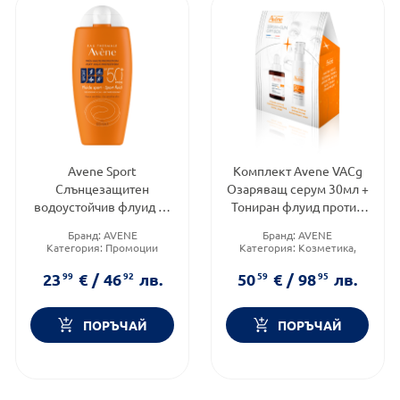
Avene Sport
Комплект Avene VACg
Слънцезащитен
Озаряващ серум 30мл +
водоустойчив флуид за
Тониран флуид против
лице и тяло SPF50+
пигментации SPF50+
Бранд:
AVENE
Бранд:
AVENE
100мл
40мл
Категория:
Промоции
Категория:
Козметика,
Тип продукт:
Флуид
красота и лична хигиена
Форма на продукта:
23
99
€
/
46
92
лв.
50
59
€
/
98
95
лв.
комплект
ПОРЪЧАЙ
ПОРЪЧАЙ