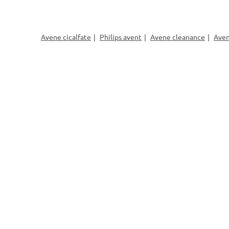
Avene cicalfate
Philips avent
Avene cleanance
Aven