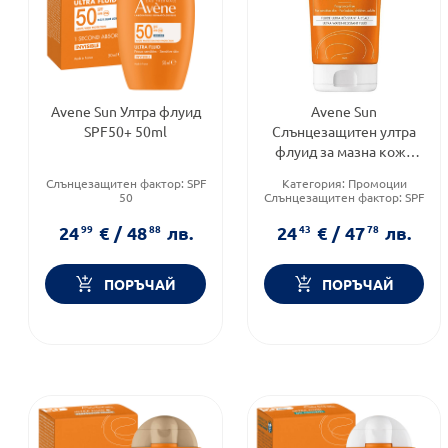
Avene Sun Ултра флуид
Avene Sun
SPF50+ 50ml
Слънцезащитен ултра
флуид за мазна кожа
SPF50+ 50мл
Слънцезащитен фактор:
SPF
Категория:
Промоции
50
Слънцезащитен фактор:
SPF
Тип козметика:
50
Дермокозметика
Тип продукт:
Флуид
24
99
€
/
48
88
лв.
24
43
€
/
47
78
лв.
Форма на продукта:
флуид
ПОРЪЧАЙ
ПОРЪЧАЙ