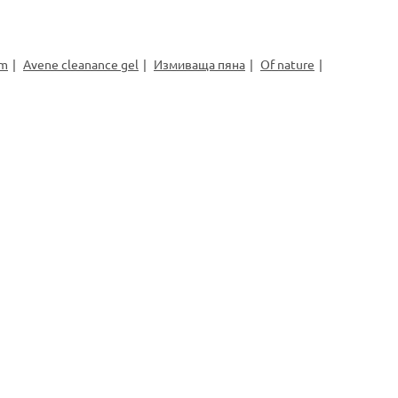
am
Avene cleanance gel
Измиваща пяна
Of nature