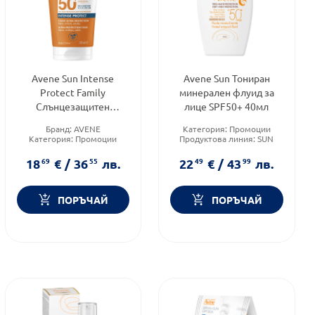
Avene Sun Intense
Avene Sun Тониран
Protect Family
минерален флуид за
Слънцезащитен
лице SPF50+ 40мл
водоустойчив флуид
Бранд:
AVENE
Категория:
Промоции
SPF50+ 150мл
Категория:
Промоции
Продуктова линия:
SUN
Продуктова линия:
SUN
Тип продукт:
Флуид
18
69
€
/
36
55
лв.
22
49
€
/
43
99
лв.
ПОРЪЧАЙ
ПОРЪЧАЙ