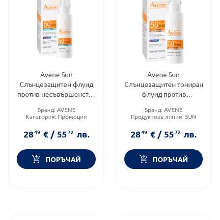
Avene Sun
Avene Sun
Слънцезащитен флуид
Слънцезащитен тониран
против несъвършенства
флуид против
SPF50 40мл
пигментации SPF50+
Бранд:
AVENE
Бранд:
AVENE
40мл
Категория:
Промоции
Продуктова линия:
SUN
Форма на продукта:
флуид
Форма на продукта:
флуид
28
49
€
/
55
72
лв.
28
49
€
/
55
72
лв.
ПОРЪЧАЙ
ПОРЪЧАЙ