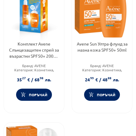
Комплект Avene
Avene Sun Ултра флуид за
Слънцезащитен спрей за
мазна кожа SPF50+ 50ml
възрастни SPF50+ 200мл
+ Ултра флуид за лице
Бранд:
AVENE
Бранд:
AVENE
SPF50+ 50мл
Категория:
Козметика,
Категория:
Козметика,
красота и лична хигиена
красота и лична хигиена
27
98
99
88
Форма на продукта:
Форма на продукта:
флуид
35
€
/
68
лв.
24
€
/
48
лв.
комплект
ПОРЪЧАЙ
ПОРЪЧАЙ