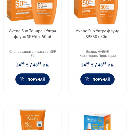
Avene Sun Тониран Ултра
Avene Sun Ултра флуид
флуид SPF50+ 50ml
SPF50+ 50ml
Слънцезащитен фактор:
SPF
Бранд:
AVENE
50
Категория:
Промоции
Тип козметика:
Слънцезащитен фактор:
SPF
99
88
99
88
Дермокозметика
50
24
€
/
48
лв.
24
€
/
48
лв.
Тип продукт:
Флуид
ПОРЪЧАЙ
ПОРЪЧАЙ