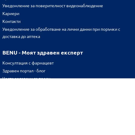
Уведомление за поверителност видеонаблюдение
Кариери
Контакти
Уведомление за обработване на лични данни при поръчки с
доставка до аптека
BENU - Моят здравен експерт
Консултация с фармацевт
Здравен портал - блог
Често задавани въпроси
ВРЪЗКИ
Изпълнителна агенция по лекарствата
Български фармацевтичен съюз
Българска асоциация на помощник-фармацевтите
Министерство на здравеопазването