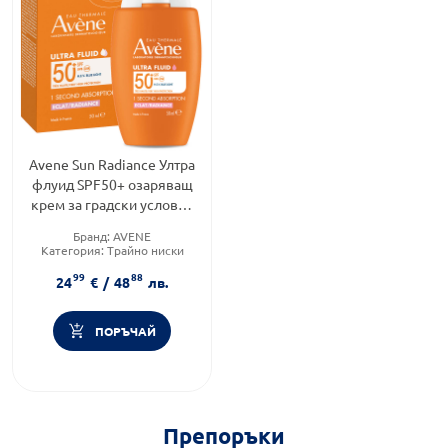
Avene Sun Radiance Ултра
флуид SPF50+ озаряващ
крем за градски условия
50ml
Бранд:
AVENE
Категория:
Трайно ниски
цени
99
88
Продуктова линия:
24
€
/
48
лв.
RADIANCE
ПОРЪЧАЙ
Препоръки