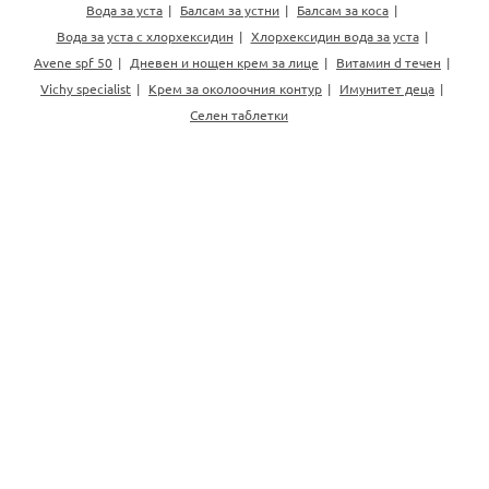
Вода за уста
Балсам за устни
Балсам за коса
Вода за уста с хлорхексидин
Хлорхексидин вода за уста
Avene spf 50
Дневен и нощен крем за лице
Витамин d течен
Vichy specialist
Крем за околоочния контур
Имунитет деца
Селен таблетки