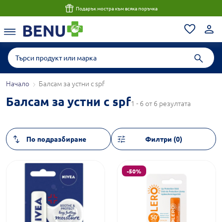
Подарък мостра към всяка поръчка
Начало
Балсам за устни с spf
Балсам за устни с spf
1 - 6 от 6 резултата
Филтри (0)
-50%