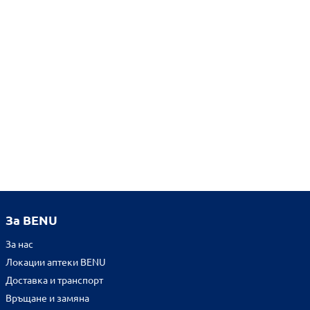
За BENU
За нас
Локации аптеки BENU
Доставка и транспорт
Връщане и замяна