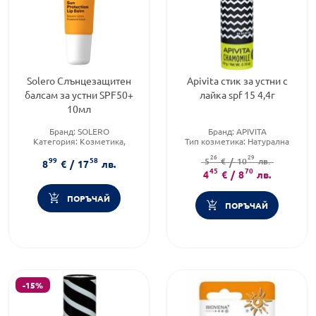
Solero Слънцезащитен
Apivita стик за устни с
балсам за устни SPF50+
лайка spf 15 4,4г
10мл
Бранд:
SOLERO
Бранд:
APIVITA
Категория:
Козметика,
Тип козметика:
Натурална
красота и лична хигиена
козметика
26
29
99
58
Тип продукт:
5
€
/
10
Балсам
лв.
8
€
/
17
лв.
45
70
4
€
/
8
лв.
ПОРЪЧАЙ
ПОРЪЧАЙ
-15%