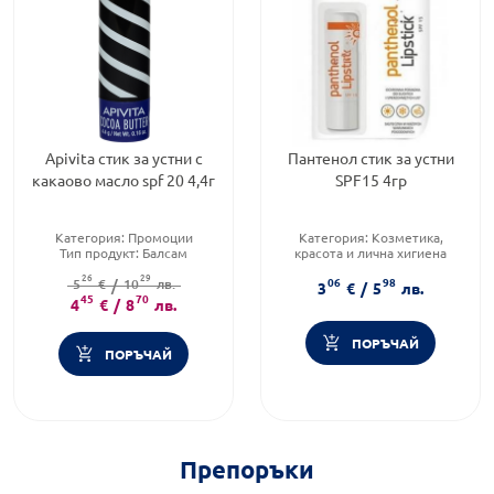
Apivita стик за устни с
Пантенол стик за устни
какаово масло spf 20 4,4г
SPF15 4гр
Категория:
Промоции
Категория:
Козметика,
Тип продукт:
Балсам
красота и лична хигиена
Форма на продукта:
стик
Тип козметика:
Масова
26
29
06
98
5
€
/
10
лв.
козметика
3
€
/
5
лв.
45
70
Тип продукт:
Балсам
4
€
/
8
лв.
ПОРЪЧАЙ
ПОРЪЧАЙ
Препоръки