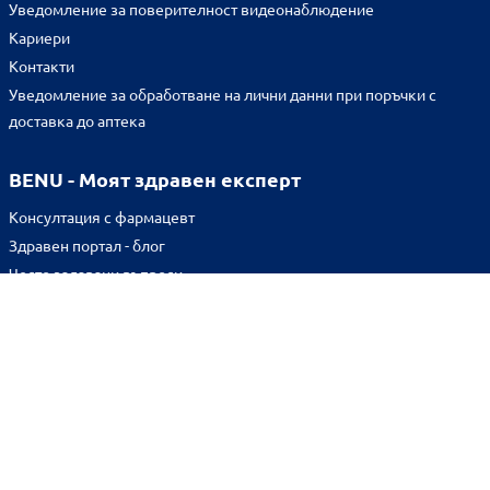
Уведомление за поверителност видеонаблюдение
Кариери
Контакти
Уведомление за обработване на лични данни при поръчки с
доставка до аптека
BENU - Моят здравен експерт
Консултация с фармацевт
Здравен портал - блог
Често задавани въпроси
ВРЪЗКИ
Изпълнителна агенция по лекарствата
Български фармацевтичен съюз
Българска асоциация на помощник-фармацевтите
Министерство на здравеопазването
Комисия за защита на потребителите