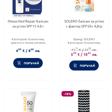
Nivea Med Repair Балсам
SOLERO балсам за устни
за устни SPF15 4.8 г
с фактор SPF50+ 4,8гр
Категория:
Козметика,
Бранд:
SOLERO
красота и лична хигиена
Категория:
Козметика,
Тип козметика:
Масова
красота и лична хигиена
19
89
09
00
козметика
Тип продукт:
11
€
/
21
Балсам
лв.
4
€
/
8
лв.
Тип продукт:
Балсам
59
93
5
€
/
10
лв.
ПОРЪЧАЙ
ПОРЪЧАЙ
-15%