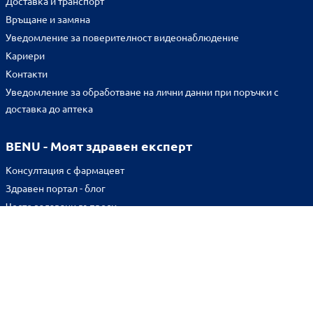
Доставка и транспорт
Връщане и замяна
Уведомление за поверителност видеонаблюдение
Кариери
Контакти
Уведомление за обработване на лични данни при поръчки с
доставка до аптека
BENU - Моят здравен експерт
Консултация с фармацевт
Здравен портал - блог
Често задавани въпроси
ВРЪЗКИ
Изпълнителна агенция по лекарствата
Български фармацевтичен съюз
Българска асоциация на помощник-фармацевтите