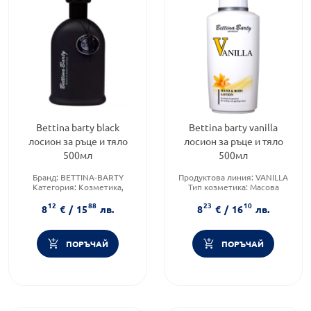
Bettina barty black
Bettina barty vanilla
лосион за ръце и тяло
лосион за ръце и тяло
500мл
500мл
Бранд:
BETTINA-BARTY
Продуктова линия:
VANILLA
Категория:
Козметика,
Тип козметика:
Масова
красота и лична хигиена
козметика
12
88
23
10
Функционалност:
Форма на продукта:
лосион
8
€
/
15
лв.
8
€
/
16
лв.
Хидратация
ПОРЪЧАЙ
ПОРЪЧАЙ