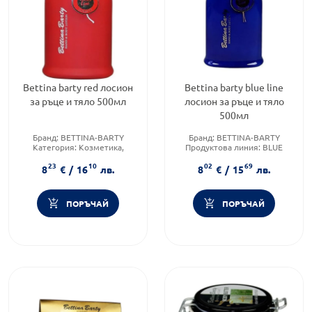
Bettina barty red лосион
Bettina barty blue line
за ръце и тяло 500мл
лосион за ръце и тяло
500мл
Бранд:
BETTINA-BARTY
Бранд:
BETTINA-BARTY
Категория:
Козметика,
Продуктова линия:
BLUE
красота и лична хигиена
Форма на продукта:
лосион
23
10
02
69
Тип козметика:
Масова
8
€
/
16
лв.
8
€
/
15
лв.
козметика
ПОРЪЧАЙ
ПОРЪЧАЙ