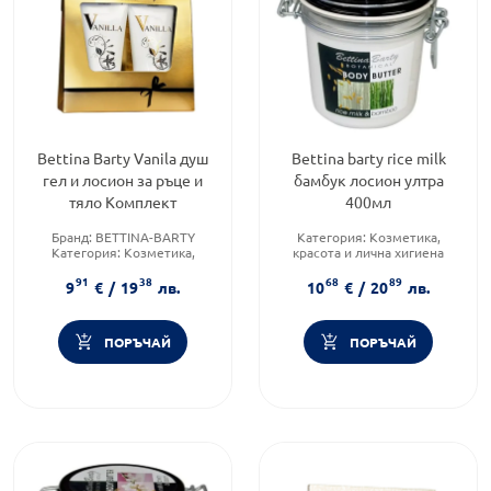
Bettina Barty Vanila душ
Bettina barty rice milk
гел и лосион за ръце и
бамбук лосион ултра
тяло Комплект
400мл
Бранд:
BETTINA-BARTY
Категория:
Козметика,
Категория:
Козметика,
красота и лична хигиена
красота и лична хигиена
Тип козметика:
Масова
91
38
68
89
Подходящо за:
За жени
козметика
9
€
/
19
лв.
10
€
/
20
лв.
Форма на продукта:
лосион
ПОРЪЧАЙ
ПОРЪЧАЙ