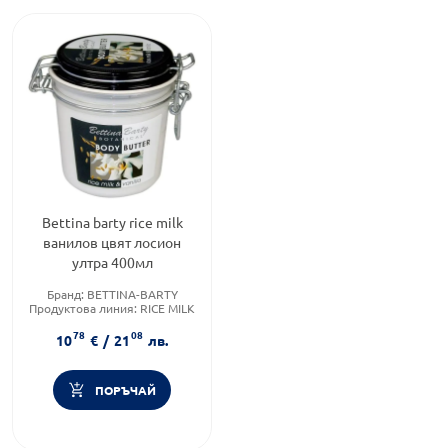
Bettina barty rice milk
ванилов цвят лосион
ултра 400мл
Бранд:
BETTINA-BARTY
Продуктова линия:
RICE MILK
Тип козметика:
Масова
78
08
козметика
10
€
/
21
лв.
ПОРЪЧАЙ