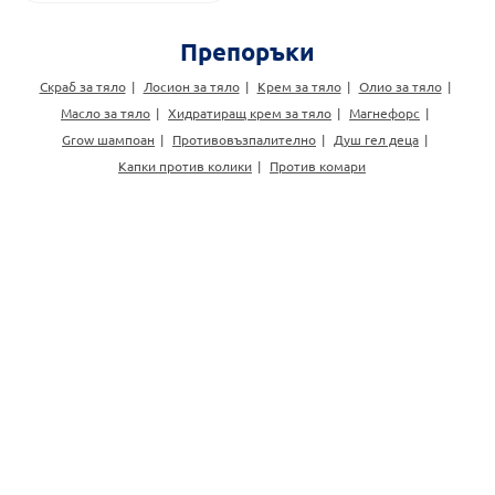
Препоръки
Скраб за тяло
Лосион за тяло
Крем за тяло
Олио за тяло
Масло за тяло
Хидратиращ крем за тяло
Магнефорс
Grow шампоан
Противовъзпалително
Душ гел деца
Капки против колики
Против комари