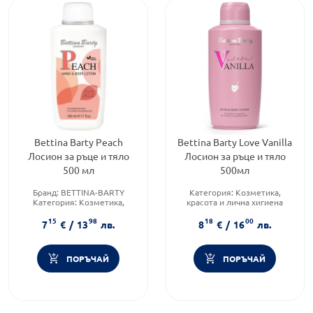
Bettina Barty Peach
Bettina Barty Love Vanilla
Лосион за ръце и тяло
Лосион за ръце и тяло
500 мл
500мл
Бранд:
BETTINA-BARTY
Категория:
Козметика,
Категория:
Козметика,
красота и лична хигиена
красота и лична хигиена
Форма на продукта:
лосион
15
98
18
00
Тип козметика:
Масова
Функционалност:
7
€
/
13
лв.
8
€
/
16
лв.
козметика
Подхранване и хидратация
ПОРЪЧАЙ
ПОРЪЧАЙ