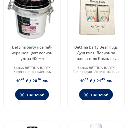
Bettina barty rice milk
Bettina Barty Bear Hugs
черешов цвят лосион
Душ гел и Лосион за
ултра 400мл
ръце и тяло Комплект
Годен до: 31.8.2026 г.
Бранд:
BETTINA-BARTY
Бранд:
BETTINA-BARTY
Категория:
Козметика,
Тип продукт:
Лосион за ръце
красота и лична хигиена
Форма на продукта:
48
50
99
49
Форма на продукта:
лосион
комплект
10
€
/
20
лв.
10
€
/
21
лв.
ПОРЪЧАЙ
ПОРЪЧАЙ