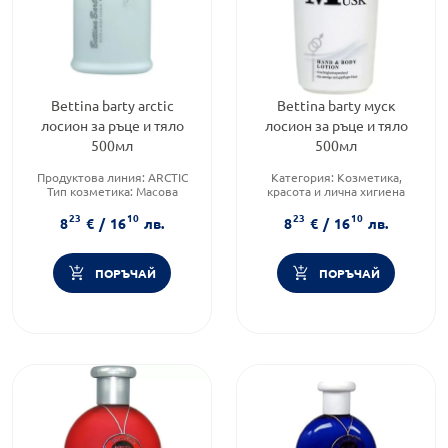
Bettina barty arctic
Bettina barty муск
лосион за ръце и тяло
лосион за ръце и тяло
500мл
500мл
Продуктова линия:
ARCTIC
Категория:
Козметика,
Тип козметика:
Масова
красота и лична хигиена
козметика
Продуктова линия:
MUSK
23
10
23
10
Функционалност:
Функционалност:
8
€
/
16
лв.
8
€
/
16
лв.
Хидратация
Хидратация
ПОРЪЧАЙ
ПОРЪЧАЙ