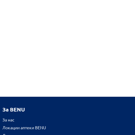
За BENU
За нас
Локации аптеки BENU