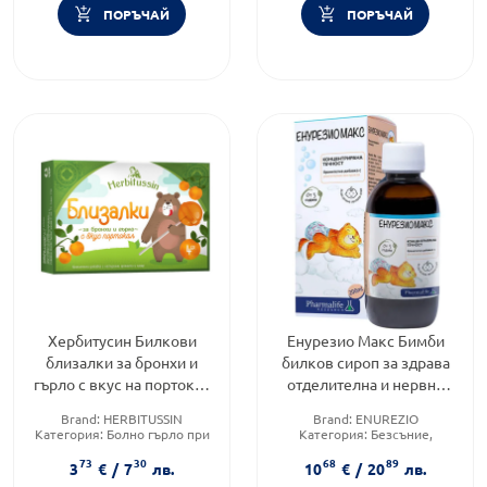
ПОРЪЧАЙ
ПОРЪЧАЙ
Хербитусин Билкови
Енурезио Макс Бимби
близалки за бронхи и
билков сироп за здрава
гърло с вкус на портокал
отделителна и нервна
х4 броя
система 200 мл
Brand:
HERBITUSSIN
Brand:
ENUREZIO
Категория:
Болно гърло при
Категория:
Безсъние,
деца
хиперактивности и
73
30
68
89
Форма на продукта:
безпокойство при деца
3
€
/
7
лв.
10
€
/
20
лв.
близалки
Приложение:
орално