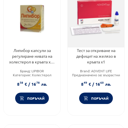
Липибор капсули за
Тест за откриване на
регулиране нивата на
дефицит на желязо в
холестерол в кръвта х30
кръвта х1
Borola
Бранд:
LIPIBOR
Brand:
ADVENT LIFE
Категория:
Холестерол
Предназначено за:
възрастни
Форма на продукта:
капсули
Форма на продукта:
тест
58
78
49
60
ленти
8
€
/
16
лв.
8
€
/
16
лв.
ПОРЪЧАЙ
ПОРЪЧАЙ