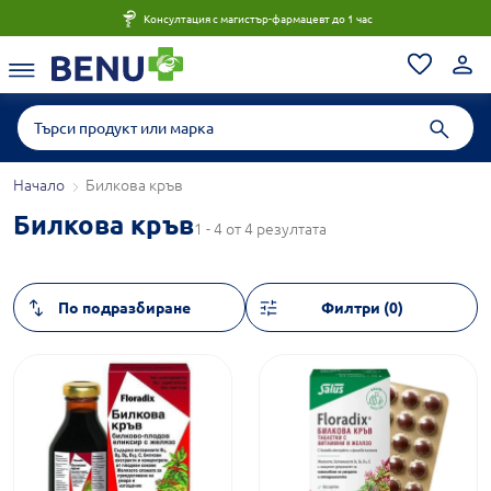
Консултация с магистър-фармацевт до 1 час
Начало
Билкова кръв
Билкова кръв
1 - 4 от 4 резултата
Филтри (0)