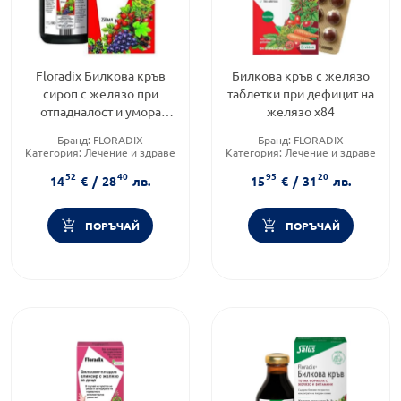
Floradix Билкова кръв
Билкова кръв с желязо
сироп с желязо при
таблетки при дефицит на
отпадналост и умора
желязо х84
250мл
Бранд:
FLORADIX
Бранд:
FLORADIX
Категория:
Лечение и здраве
Категория:
Лечение и здраве
Форма на продукта:
сироп
Форма на продукта:
таблетки
52
40
95
20
14
€
/
28
лв.
15
€
/
31
лв.
ПОРЪЧАЙ
ПОРЪЧАЙ