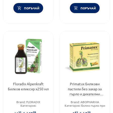
ПОРЪЧАЙ
ПОРЪЧАЙ
Floradix Alpenkraft
Primatux Билкови
Билков еликсир х250 мл
пастили без захар за
гърло и дихателни
пътища 20 броя
Brand:
FLORADIX
Brand:
ABOPHARMA
Категория:
Категория:
Болно гърло при
Имуностимуланти за
деца
31
99
63
10
възрастни
Форма на продукта:
пастили