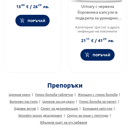
Форма на продукта:
капсули
44
29
Urinary с червена
13
€
/
26
лв.
боровинка капсули в
подкрепа за уринарния
ПОРЪЧАЙ
тракт х100 Nature's Way
Категория:
Цистит и други
инфекции на пикочните
пътища
11
29
Предназначено за:
възрастни
21
€
/
41
лв.
Приложение:
уста
ПОРЪЧАЙ
Препоръки
Цинков крем
Гинко билоба таблетки
Женшен с гинко билоба
Билкови пастили
Цинков оксид крем
Гинко билоба за памет
Здраве актив
Спирт за дезинфекция
Ехинацея капсули
Wooden spoon дезодорант
Серум за лице с пептиди
Ябълков оцет за отслабване