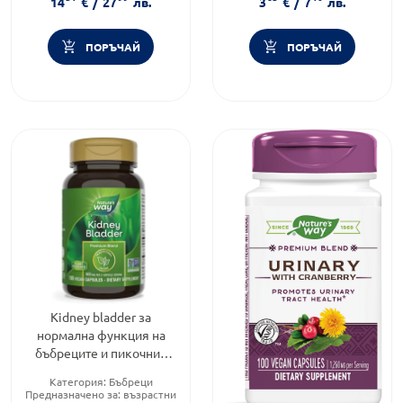
14
€
/
27
лв.
3
€
/
7
лв.
Форма на продукта:
сироп
ПОРЪЧАЙ
ПОРЪЧАЙ
Kidney bladder за
нормална функция на
бъбреците и пикочния
мехур капсули х100
Категория:
Бъбреци
Nature's Way
Предназначено за:
възрастни