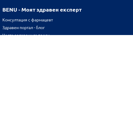
BENU - Моят здравен експерт
Консултация с фармацевт
Здравен портал - блог
Често задавани въпроси
ВРЪЗКИ
Изпълнителна агенция по лекарствата
Български фармацевтичен съюз
Българска асоциация на помощник-фармацевтите
Министерство на здравеопазването
Комисия за защита на потребителите
Абонирай се за нашия бюлетин и грабни
10% отстъпка
за
първата си поръчка!
BENU онлайн аптека е лицензирана от