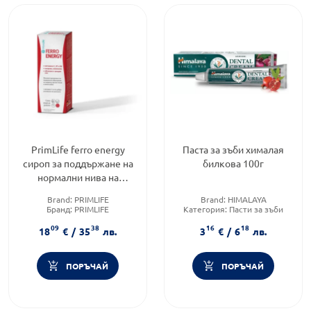
PrimLife ferro energy
Паста за зъби хималая
сироп за поддържане на
билкова 100г
нормални нива на
желязо в кръвта 500мл
Brand:
PRIMLIFE
Brand:
HIMALAYA
Бранд:
PRIMLIFE
Категория:
Пасти за зъби
Категория:
Анемия
Форма на продукта:
паста за
09
38
16
18
зъби
18
€
/
35
лв.
3
€
/
6
лв.
ПОРЪЧАЙ
ПОРЪЧАЙ