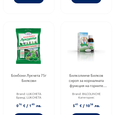
Бонбони Лукчета 75г
Билколинче Билков
Билкови
сироп за нормалната
функция на горните
дихателни пътища 100мл
Brand:
LUKCHETA
Brand:
BILCOLINCHE
Бранд:
LUKCHETA
Категория:
Форма на продукта:
бонбони
Имуностимуланти за
76
49
41
58
възрастни
0
€
/
1
лв.
5
€
/
10
лв.
Форма на продукта:
сироп