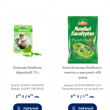
Билкови бонбони
Алпи Билкови бонбони с
Alpenkraft 75 г
ментол и евкалипт х90
грама
Brand:
SMART ORGANIC
Бранд:
ALPI BONBONS U.M
Бранд:
SMART ORGANIC
Предназначено за:
възрастни
Предназначено за:
възрастни
Форма на продукта:
бонбони
45
79
61
19
2
€
/
4
лв.
0
€
/
1
лв.
ПОРЪЧАЙ
ПОРЪЧАЙ