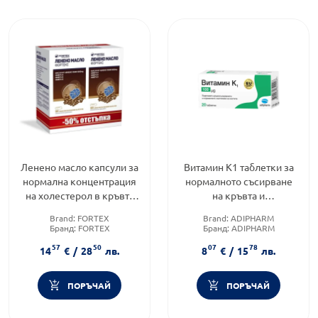
Ленено масло капсули за
Витамин К1 таблетки за
нормална концентрация
нормалното съсирване
на холестерол в кръвта
на кръвта и
1000мг 2х90 Fortex
изграждането на костите
Brand:
FORTEX
Brand:
ADIPHARM
0,1 мг х20 Adipharma
Бранд:
FORTEX
Бранд:
ADIPHARM
Категория:
Мастни киселини
Форма на продукта:
таблетки
57
50
07
78
14
€
/
28
лв.
8
€
/
15
лв.
ПОРЪЧАЙ
ПОРЪЧАЙ