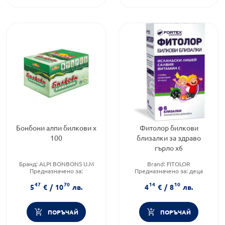
Бонбони алпи билкови х
Фитолор билкови
100
близалки за здраво
гърло х6
Бранд:
ALPI BONBONS U.M
Brand:
FITOLOR
Предназначено за:
Предназначено за:
деца
възрастни/деца
Приложение:
орално
47
70
14
10
Приложение:
орално
5
€
/
10
лв.
4
€
/
8
лв.
ПОРЪЧАЙ
ПОРЪЧАЙ