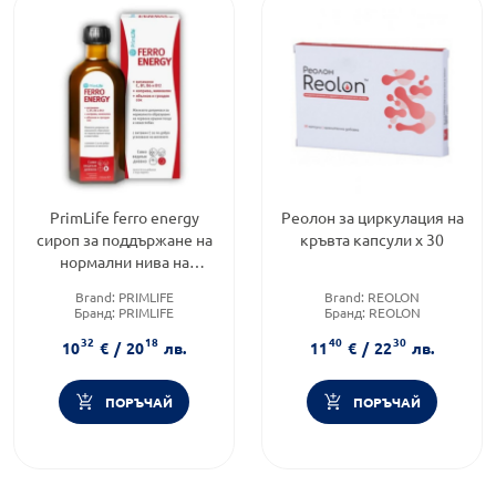
PrimLife ferro energy
Реолон за циркулация на
сироп за поддържане на
кръвта капсули х 30
нормални нива на
желязо в кръвта 250мл
Brand:
PRIMLIFE
Brand:
REOLON
Бранд:
PRIMLIFE
Бранд:
REOLON
Форма на продукта:
сироп
Предназначено за:
възрастни
32
18
40
30
10
€
/
20
лв.
11
€
/
22
лв.
ПОРЪЧАЙ
ПОРЪЧАЙ