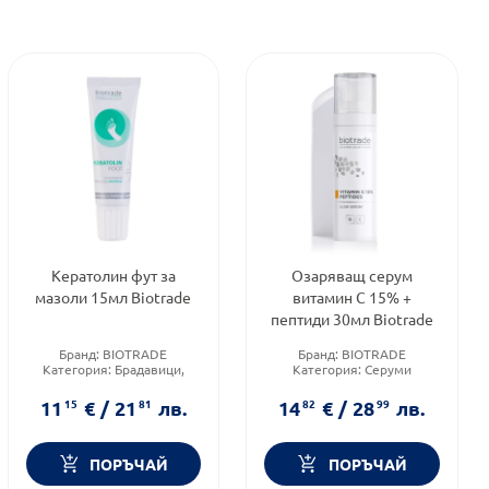
Кератолин фут за
Озаряващ серум
мазоли 15мл Biotrade
витамин C 15% +
пептиди 30мл Biotrade
Бранд:
BIOTRADE
Бранд:
BIOTRADE
Категория:
Брадавици,
Категория:
Серуми
кокоши трън и мазоли
Тип козметика:
Форма на продукта:
гел
Дермокозметика
11
15
€
/
21
81
лв.
14
82
€
/
28
99
лв.
ПОРЪЧАЙ
ПОРЪЧАЙ