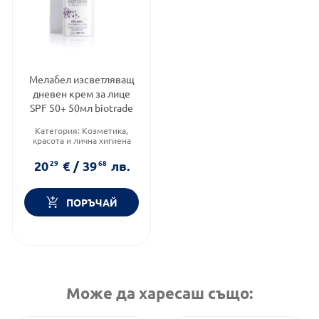
Мелабел изсветляващ
дневен крем за лице
SPF 50+ 50мл biotrade
Категория:
Козметика,
красота и лична хигиена
Тип козметика:
Дермокозметика
20
29
€
/
39
68
лв.
Форма на продукта:
крем
ПОРЪЧАЙ
Може да харесаш също: