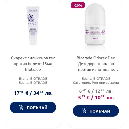
-20%
Скарекс силиконов гел
Biotrade Odorex Deo
против белези 15мл
Дезодорант рол-он
Biotrade
против изпотяване
20мл.
Brand:
BIOTRADE
Бранд:
BIOTRADE
Бранд:
BIOTRADE
Категория:
Рол-они за жени
Форма на продукта:
гел
Форма на продукта:
рол-он
59
89
6
€
/
12
лв.
17
45
€
/
34
13
лв.
5
25
€
/
10
27
лв.
ПОРЪЧАЙ
ПОРЪЧАЙ