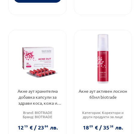
Акне аут хранителна
Акне аут активен лосион
добавка капсули за
60мл biotrade
здрави коса, кожа и
нокти х30 Biotrade
Brand:
BIOTRADE
Категория:
Коректори и
Бранд:
BIOTRADE
други продукти за лице
Форма на продукта:
капсули
Продуктова линия:
ACNE
OUT
12
19
€
/
23
84
лв.
18
09
€
/
35
38
лв.
Тип козметика:
Дермокозметика