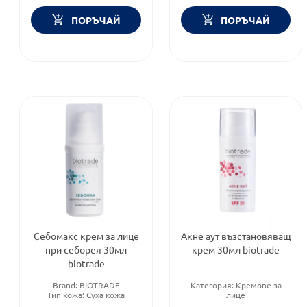
ПОРЪЧАЙ
ПОРЪЧАЙ
Себомакс крем за лице
Акне аут възстановяващ
при себорея 30мл
крем 30мл biotrade
biotrade
Brand:
BIOTRADE
Категория:
Кремове за
Тип кожа:
Суха кожа
лице
Функционалност:
Себорея
Тип кожа:
Всеки тип кожа