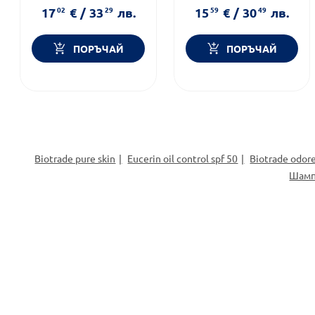
Форма на продукта:
крем
17
02
€
/
33
29
лв.
15
59
€
/
30
49
лв.
ПОРЪЧАЙ
ПОРЪЧАЙ
Biotrade pure skin
Eucerin oil control spf 50
Biotrade odor
Шамп