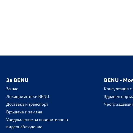
За BENU
BENU - Мо
За нас
Консултация с
Локации аптеки BENU
Здравен портал
Доставка и транспорт
Често задаван
Връщане и замяна
Уведомление за поверителност
видеонаблюдение