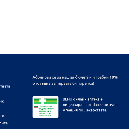
Абонирай се за нашия бюлетин и грабни
10%
отстъпка
за първата си поръчка!
твата
BENU онлайн аптека е
ик-
лицензирана от Изпълнителна
Агенция по Лекарствата.
ето
лите