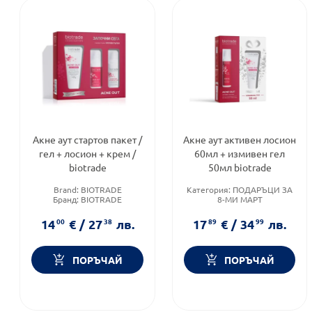
Акне аут стартов пакет /
Акне аут активен лосион
гел + лосион + крем /
60мл + измивен гел
biotrade
50мл biotrade
Brand:
BIOTRADE
Категория:
ПОДАРЪЦИ ЗА
Бранд:
BIOTRADE
8-МИ МАРТ
Продуктова линия:
ACNE
Продуктова линия:
ACNE
OUT
OUT
14
00
€
/
27
38
лв.
17
89
€
/
34
99
лв.
Тип козметика:
Дермокозметика
ПОРЪЧАЙ
ПОРЪЧАЙ