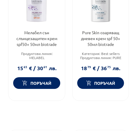
Мелабел сън
Pure Skin озаряващ
слънцезащитен крем
дневен крем spf 50+
spf50+ 50мл biotrade
50мл biotrade
Продуктова линия:
Категория:
Best sellers
MELABEL
Продуктова линия:
PURE
Слънцезащитен фактор:
SPF
SKIN
50
Функционалност:
15
65
€
/
30
61
лв.
18
79
€
/
36
75
лв.
Форма на продукта:
крем
Подхранване и хидратация
ПОРЪЧАЙ
ПОРЪЧАЙ