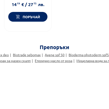
Дермокозметика
14
19
€
/
27
75
лв.
ПОРЪЧАЙ
Препоръки
ex deo
Biotrade sebomax
Avene spf 50
Bioderma photoderm spf
оан за мазен скалп
Етерично масло от роза
Мицеларна вода за 