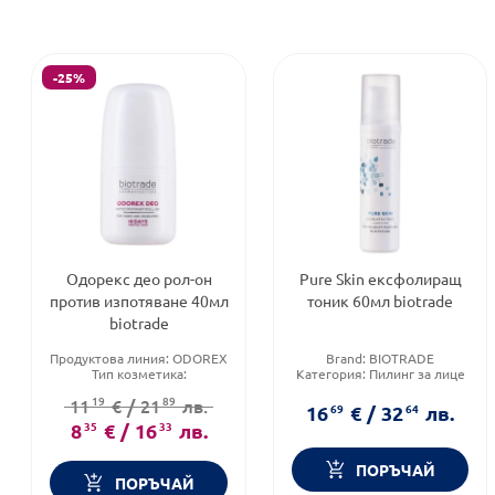
-25%
Одорекс део рол-он
Pure Skin ексфолиращ
против изпотяване 40мл
тоник 60мл biotrade
biotrade
Продуктова линия:
ODOREX
Brand:
BIOTRADE
Тип козметика:
Категория:
Пилинг за лице
Дермокозметика
Тип козметика:
19
89
11
€
/
21
лв.
Форма на продукта:
рол-он
Дермокозметика
16
69
€
/
32
64
лв.
8
35
€
/
16
33
лв.
ПОРЪЧАЙ
ПОРЪЧАЙ