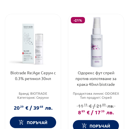
-21%
Biotrade Re:Age Серум с
Одорекс фут спрей
0.3% ретинол 30мл
против изпотяване за
крака 40мл biotrade
Бранд:
BIOTRADE
Продуктова линия:
ODOREX
Категория:
Серуми
Тип продукт:
Спрей
Brand:
BIOTRADE
Форма на продукта:
спрей
19
89
11
€
/
21
лв.
20
29
€
/
39
68
лв.
8
89
€
/
17
39
лв.
ПОРЪЧАЙ
ПОРЪЧАЙ