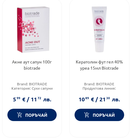
Акне аут сапун 100г
Кератолин фут гел 40%
biotrade
уреа 15мл Biotrade
Brand:
BIOTRADE
Brand:
BIOTRADE
Категория:
Сухи сапуни
Продуктова линия:
Форма на продукта:
сапун
KERATOLIN
Форма на продукта:
гел
5
99
€
/
11
72
лв.
10
89
€
/
21
30
лв.
ПОРЪЧАЙ
ПОРЪЧАЙ