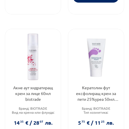
Акне аут хидратиращ
Кератолин фут
крем за лице 60мл
ексфолиращ крем за
biotrade
пети 25%уреа 50мл
biotrade
Бранд:
BIOTRADE
Бранд:
BIOTRADE
Вид на крема или флуида:
Тип козметика:
Комбиниран
Дермокозметика
Функционалност:
Акне
Тип продукт:
Крем
14
35
€
/
28
07
лв.
5
75
€
/
11
25
лв.