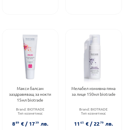
Макси балсам
Мелабел измивна пяна
заздравяващ за нокти
за лице 150мл biotrade
15мл biotrade
Brand:
BIOTRADE
Brand:
BIOTRADE
Тип козметика:
Тип козметика:
Дермокозметика
Дермокозметика
Форма на продукта:
балсам
Тип продукт:
Пяна
8
89
€
/
17
39
лв.
11
65
€
/
22
79
лв.