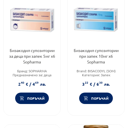
Бизакодил супозитории
Бизакодил супозитории
за деца при запек 5мг x6
при запек 10мг х6
Sopharma
Sopharma
Бранд:
SOPHARMA
Brand:
BISACODYL (SOM)
Предназначено за:
деца
Категория:
Запек
Приложение:
ректално
(констипация)
40
69
22
30
Приложение:
ректално
2
€
/
4
лв.
3
€
/
6
лв.
ПОРЪЧАЙ
ПОРЪЧАЙ