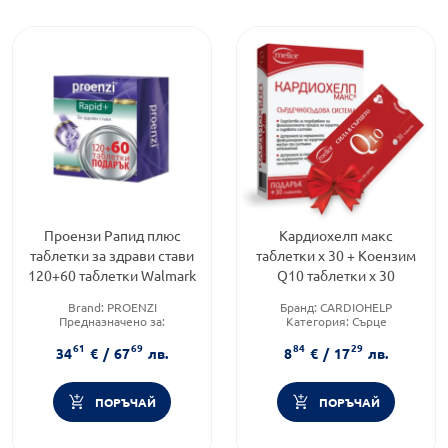
Проензи Рапид плюс
Кардиохелп макс
таблетки за здрави стави
таблетки х 30 + Коензим
120+60 таблетки Walmark
Q10 таблетки х 30
Brand:
PROENZI
Бранд:
CARDIOHELP
Предназначено за:
Категория:
Сърце
възрастни/деца
Приложение:
орално
61
69
84
29
Форма на продукта:
таблетки
34
€
/
67
лв.
8
€
/
17
лв.
ПОРЪЧАЙ
ПОРЪЧАЙ