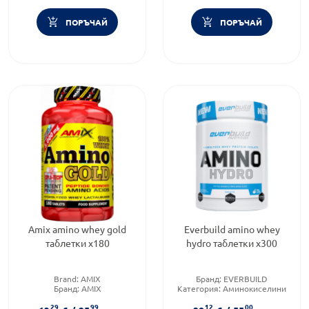
ПОРЪЧАЙ
ПОРЪЧАЙ
Amix amino whey gold
Everbuild amino whey
таблетки х180
hydro таблетки х300
Brand:
AMIX
Бранд:
EVERBUILD
Бранд:
AMIX
Категория:
Аминокиселини
Категория:
Аминокиселини
Приложение:
орално
29
99
12
00