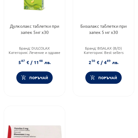
Дулколакс таблетки при
Бизалакс таблетки при
запек 5мг х30
запек 5 мг х30
Бранд:
DULCOLAX
Бранд:
BISALAX (B/D)
Категория:
Лечение и здраве
Категория:
Best sellers
Форма на продукта:
таблетки
Форма на продукта:
таблетки
87
48
50
89
5
€
/
11
лв.
2
€
/
4
лв.
ПОРЪЧАЙ
ПОРЪЧАЙ