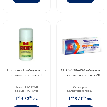
Проповит Е таблетки при
СПАЗМОФАРМ таблетки
възпалено гърло х20
при спазми и колики х 20
Brand:
PROPOVIT
Категория:
Бранд:
PROPOVIT
Болкоуспокояващи
Форма на продукта:
таблетки
Форма на продукта:
таблетки
58
09
76
35
Brand:
benu.bg
1
€
/
3
лв.
3
€
/
7
лв.