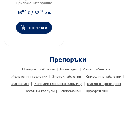
Приложение:
орално
Форма на продукта:
таблетки
87
99
16
€
/
32
лв.
ПОРЪЧАЙ
Препоръки
Новарикс таблетки
Бизакодил
Ангал таблетки
Мелатонин таблетки
Зиртек таблетки
Спирулина таблетки
Магнавитс
Калциев глюконат кашлица
Масло от розмарин
Чесън на капсули
Глюкоманан
Нурофен 100