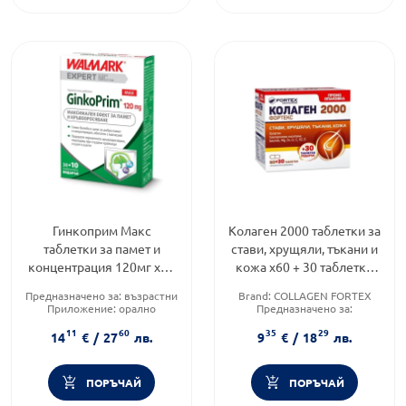
Гинкоприм Макс
Колаген 2000 таблетки за
таблетки за памет и
стави, хрущяли, тъкани и
концентрация 120мг х30
кожа х60 + 30 таблетки
+ 10 таблетки
Fortex
Предназначено за:
възрастни
Brand:
COLLAGEN FORTEX
Приложение:
орално
Предназначено за:
Форма на продукта:
таблетки
възрастни/деца
11
60
35
29
Приложение:
орално
14
€
/
27
лв.
9
€
/
18
лв.
ПОРЪЧАЙ
ПОРЪЧАЙ