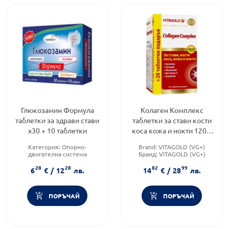
Глюкозамин Формула
Колаген Комплекс
таблетки за здрави стави
таблетки за стави кости
х30 + 10 таблетки
коса кожа и нокти 120 +
20 таблетки
Категория:
Опорно-
Brand:
VITAGOLD (VG+)
двигателна система
Бранд:
VITAGOLD (VG+)
Приложение:
орално
Форма на продукта:
таблетки
28
28
82
99
Форма на продукта:
таблетки
6
€
/
12
лв.
14
€
/
28
лв.
ПОРЪЧАЙ
ПОРЪЧАЙ