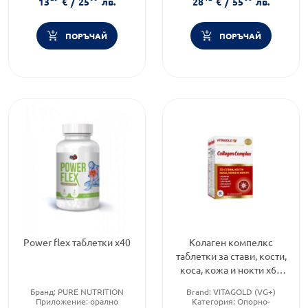
13
€
/
25
лв.
28
€
/
55
лв.
ПОРЪЧАЙ
ПОРЪЧАЙ
Power flex таблетки х40
Колаген компелкс
таблетки за стави, кости,
коса, кожа и нокти х60
Vitagold
Бранд:
PURE NUTRITION
Brand:
VITAGOLD (VG+)
Приложение:
орално
Категория:
Опорно-