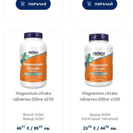
ПОРЪЧАЙ
ПОРЪЧАЙ
Magnesium citrate
Magnesium citrate
таблетки 200мг х250
таблетки 200мг х100
Brand:
NOW
Бранд:
NOW
Бранд:
NOW
Категория:
Магнезий
Форма на продукта:
таблетки
Форма на продукта:
таблетки
01
99
00
98
46
€
/
89
лв.
23
€
/
44
лв.