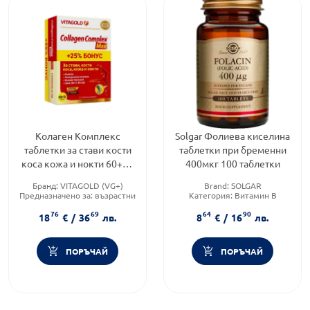
Колаген Комплекс
Solgar Фoлиeвa киceлинa
таблетки за стави кости
таблетки при бременни
коса кожа и нокти 60+15
400мкг 100 таблетки
таблетки
Бранд:
VITAGOLD (VG+)
Brand:
SOLGAR
Предназначено за:
възрастни
Категория:
Витамин B
Форма на продукта:
таблетки
Форма на продукта:
таблетки
76
69
64
90
18
€
/
36
лв.
8
€
/
16
лв.
ПОРЪЧАЙ
ПОРЪЧАЙ