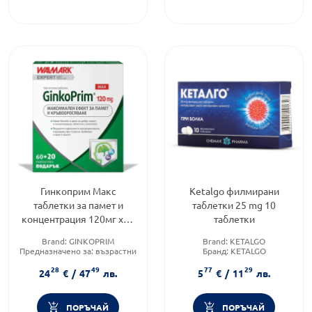
Гинкоприм Макс
Ketalgo филмирани
таблетки за памет и
таблетки 25 mg 10
концентрация 120мг х60
таблетки
+ 20 таблетки
Brand:
GINKOPRIM
Brand:
KETALGO
Предназначено за:
възрастни
Бранд:
KETALGO
Приложение:
орално
Форма на продукта:
таблетки
28
49
77
29
24
€
/
47
лв.
5
€
/
11
лв.
ПОРЪЧАЙ
ПОРЪЧАЙ