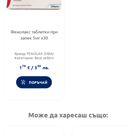
Фенолакс таблетки при
запек 5мг х30
Бранд:
FENOLAX (M8A)
Категория:
Best sellers
Форма на продукта:
таблетки
78
48
1
€
/
3
лв.
ПОРЪЧАЙ
Може да харесаш също: