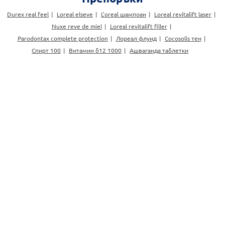
Durex real feel
Loreal elseve
L'oreal шампоан
Loreal revitalift laser
Nuxe reve de miel
Loreal revitalift filler
Parodontax complete protection
Лореал флуид
Cocosolis тен
Спирт 100
Витамин б12 1000
Ашваганда таблетки