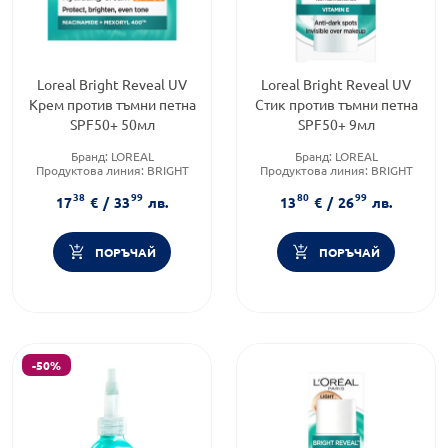
Loreal Bright Reveal UV
Loreal Bright Reveal UV
Крем против тъмни петна
Стик против тъмни петна
SPF50+ 50мл
SPF50+ 9мл
Бранд:
LOREAL
Бранд:
LOREAL
Продуктова линия:
BRIGHT
Продуктова линия:
BRIGHT
REVEAL
REVEAL
38
99
80
99
Форма на продукта:
крем
Форма на продукта:
стик
17
€
/
33
лв.
13
€
/
26
лв.
ПОРЪЧАЙ
ПОРЪЧАЙ
-50%