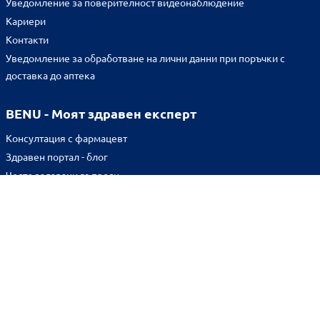
Уведомление за поверителност видеонаблюдение
Кариери
Контакти
Уведомление за обработване на лични данни при поръчки с
доставка до аптека
BENU - Моят здравен експерт
Консултация с фармацевт
Здравен портал - блог
Често задавани въпроси
ВРЪЗКИ
Изпълнителна агенция по лекарствата
Български фармацевтичен съюз
Българска асоциация на помощник-фармацевтите
Министерство на здравеопазването
Комисия за защита на потребителите