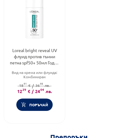
Loreal bright reveal UV
флуид против тъмни
петна spf50+ 50мл Годен
до: 31.12.2026 г.
Вид на крема или флуида:
Комбиниран
Тип кожа:
Всеки тип кожа
91
98
18
Функционалност:
€
/
36
лв.
29
Пигментация
04
12
€
/
24
лв.
ПОРЪЧАЙ
Препоръки