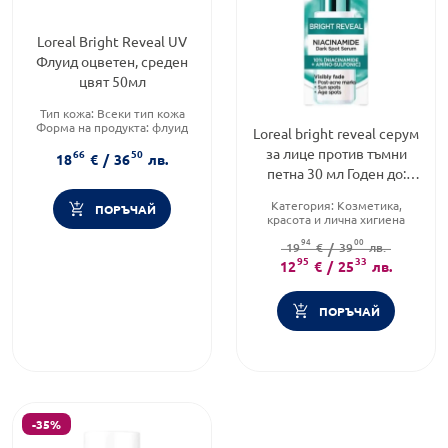
Loreal Bright Reveal UV
Флуид оцветен, среден
цвят 50мл
Тип кожа:
Всеки тип кожа
Форма на продукта:
флуид
Loreal bright reveal серум
Функционалност:
за лице против тъмни
66
50
Пигментация
18
€
/
36
лв.
петна 30 мл Годен до:
31.12.2026 г.
Категория:
Козметика,
ПОРЪЧАЙ
красота и лична хигиена
Продуктова линия:
BRIGHT
94
00
19
€
REVEAL
/
39
лв.
Форма на продукта:
95
33
серум
12
€
/
25
лв.
ПОРЪЧАЙ
-35%