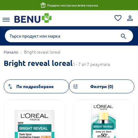
Подарък мостра към всяка поръчка
Начало
Bright reveal loreal
Bright reveal loreal
1 - 7 от 7 резултата
Филтри (0)