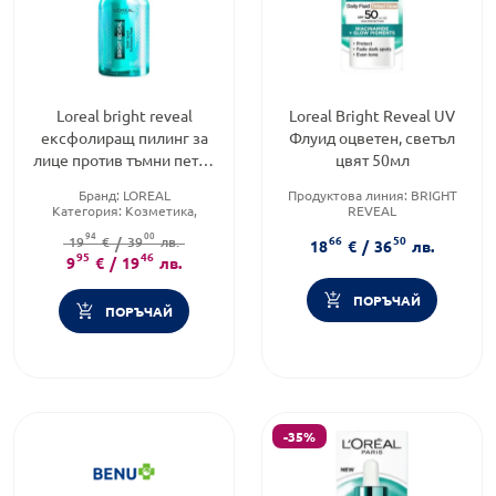
Loreal bright reveal
Loreal Bright Reveal UV
ексфолиращ пилинг за
Флуид оцветен, светъл
лице против тъмни петна
цвят 50мл
25 мл Годен до:
Бранд:
LOREAL
Продуктова линия:
BRIGHT
31.10.2026 г.
Категория:
Козметика,
REVEAL
красота и лична хигиена
Тип кожа:
Всеки тип кожа
94
00
66
50
Тип козметика:
19
€
/
39
Масова
лв.
Тип козметика:
Масова
18
€
/
36
лв.
95
козметика
46
козметика
9
€
/
19
лв.
ПОРЪЧАЙ
ПОРЪЧАЙ
-35%