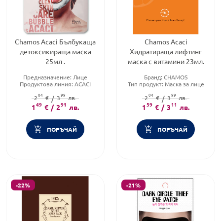
Chamos Acaci Бълбукаща
Chamos Acaci
детоксикираща маска
Хидратираща лифтинг
25мл .
маска с витамини 23мл.
Предназначение:
Лице
Бранд:
CHAMOS
Продуктова линия:
ACACI
Тип продукт:
Маска за лице
Тип продукт:
Маска за лице
Форма на продукта:
маска
04
99
04
99
2
€
/
3
лв.
2
€
/
3
лв.
49
91
59
11
1
€
/
2
лв.
1
€
/
3
лв.
ПОРЪЧАЙ
ПОРЪЧАЙ
-22%
-21%