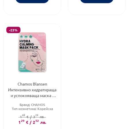
-23%
Chamos Blansen
Интензивно хидратираща
и успокояваща маска с
алое и колаген 21мл.
Бранд:
CHAMOS
Тип козметика:
Корейска
козметика
68
29
Форма на продукта:
1
€
/
3
лв.
маска
29
52
1
€
/
2
лв.