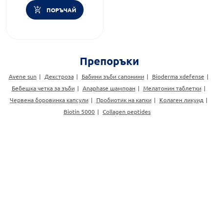
ПОРЪЧАЙ
Препоръки
Avene sun
Декстроза
Бабини зъби сапонини
Bioderma xdefense
Бебешка четка за зъби
Anaphase шампоан
Мелатонин таблетки
Червена боровинка капсули
Пробиотик на капки
Колаген ликуид
Biotin 5000
Collagen peptides