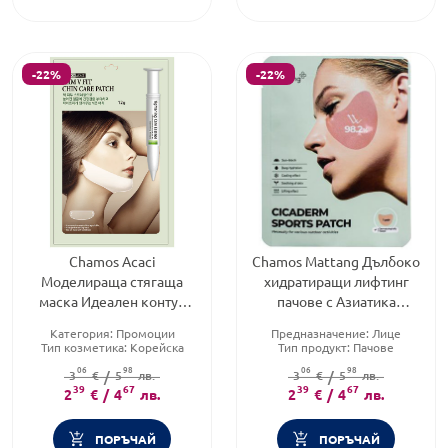
-22%
-22%
Chamos Acaci
Chamos Mattang Дълбоко
Моделираща стягаща
хидратиращи лифтинг
маска Идеален контур
пачове с Азиатика
срещу двойна брадичка и
центела и ниацинамид
Категория:
Промоции
Предназначение:
Лице
пухкави бузи 12мл.
2х5мл.
Тип козметика:
Корейска
Тип продукт:
Пачове
козметика
Форма на продукта:
маска
06
98
06
98
Тип продукт:
3
€
/
Маска за лице
5
лв.
3
€
/
5
лв.
39
67
39
67
2
€
/
4
лв.
2
€
/
4
лв.
ПОРЪЧАЙ
ПОРЪЧАЙ