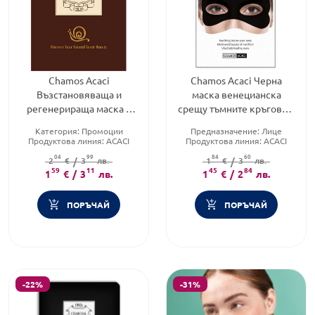
Chamos Acaci
Chamos Acaci Черна
Възстановяваща и
маска венецианска
регенерираща маска с
срещу тъмните кръгове с
екстракт от охлюви 20мл
бамбуков въглен 3мл.
Категория:
Промоции
Предназначение:
Лице
Продуктова линия:
ACACI
Продуктова линия:
ACACI
Форма на продукта:
маска
Тип козметика:
Корейска
04
99
84
60
2
€
/
3
лв.
1
козметика
€
/
3
лв.
59
11
45
84
1
€
/
3
лв.
1
€
/
2
лв.
ПОРЪЧАЙ
ПОРЪЧАЙ
-22%
-31%