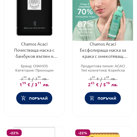
Chamos Acaci
Chamos Acaci
Почистваща маска с
Ексфолираща маска за
бамбуков въглен и
крака с омекотяващ
пептиди 23мл.
ефект 12мл.
Бранд:
CHAMOS
Продуктова линия:
ACACI
Категория:
Промоции
Тип козметика:
Корейска
Предназначение:
Лице
козметика
04
99
83
49
2
€
/
3
лв.
Форма на продукта:
3
€
/
7
лв.
маска
59
11
65
18
1
€
/
3
лв.
2
€
/
5
лв.
ПОРЪЧАЙ
ПОРЪЧАЙ
-22%
-22%