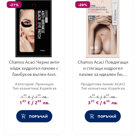
-21%
-20%
Chamos Acaci Черни анти-
Chamos Acaci Повдигащи
ейдж хидрогел пачове с
и стягащи хидрогел
бамбуков въглен 6мл.
пачове за идеален бюст
20мл.
Категория:
Промоции
Продуктова линия:
ACACI
Тип козметика:
Корейска
Тип козметика:
Корейска
козметика
козметика
84
60
09
00
Форма на продукта:
1
€
/
3
лв.
маска
Форма на продукта:
4
€
/
8
лв.
маска
45
84
25
36
1
€
/
2
лв.
3
€
/
6
лв.
ПОРЪЧАЙ
ПОРЪЧАЙ