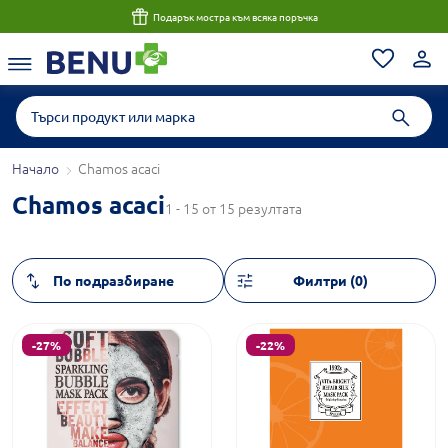
Подарък мостра към всяка поръчка
Начало
Chamos acaci
Chamos acaci
1 - 15 от 15 резултата
Филтри (0)
-27%
-22%