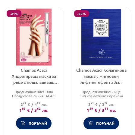
-21%
-22%
Chamos Acaci
Chamos Acaci Колагенова
Хидратираща маска за
маска с мигновен
ръце с подмладяващ
лифтинг ефект 23мл.
ефект с екстракт от
Предназначение:
Тяло
Предназначение:
Лице
охлюви SPA – терапия
Продуктова линия:
ACACI
Тип козметика:
Корейска
8мл.
Форма на продукта:
маска
козметика
35
60
04
99
2
€
/
4
лв.
Форма на продукта:
2
€
/
3
лв.
маск
85
62
59
11
1
€
/
3
лв.
1
€
/
3
лв.
ПОРЪЧАЙ
ПОРЪЧАЙ