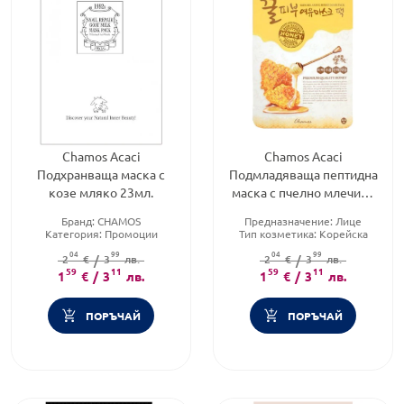
Chamos Acaci
Chamos Acaci
Подхранваща маска с
Подмладяваща пептидна
козе мляко 23мл.
маска с пчелно млечице
и хиалуронова киселина
Бранд:
CHAMOS
Предназначение:
Лице
23мл.
Категория:
Промоции
Тип козметика:
Корейска
Тип продукт:
Маска за лице
козметика
04
99
04
99
2
€
/
3
лв.
Тип продукт:
2
€
/
Маска за лице
3
лв.
59
11
59
11
1
€
/
3
лв.
1
€
/
3
лв.
ПОРЪЧАЙ
ПОРЪЧАЙ