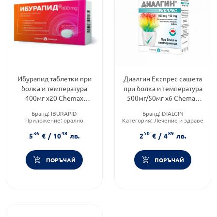
Ибурапид таблетки при
Диалгин Експрес сашета
болка и температура
при болка и температура
400мг х20 Chemax
500мг/50мг х6 Chemax
Pharma
Pharma
Бранд:
IBURAPID
Бранд:
DIALGIN
Приложение:
орално
Категория:
Лечение и здраве
Форма на продукта:
таблетки
Форма на продукта:
саше
36
48
50
89
5
€
/
10
лв.
2
€
/
4
лв.
ПОРЪЧАЙ
ПОРЪЧАЙ