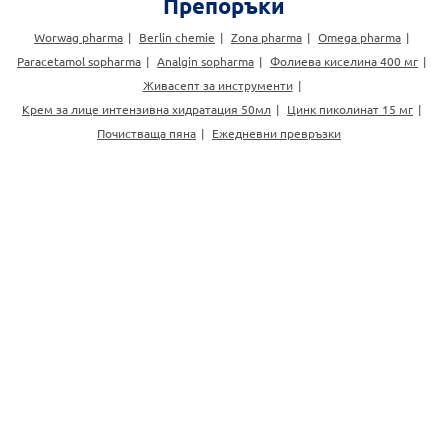
Препоръки
Worwag pharma
Berlin chemie
Zona pharma
Omega pharma
Paracetamol sopharma
Analgin sopharma
Фолиева киселина 400 мг
Живасепт за инструменти
Крем за лице интензивна хидратация 50мл
Цинк пиколинат 15 мг
Почистваща пяна
Ежедневни превръзки