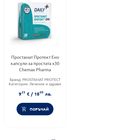
Простамат Протект Ено
капсули за простата х30
Chemax Pharma
Бранд:
PROSTAMAT PROTECT
Категория:
Лечение и здраве
Форма на продукта:
капсули
25
09
9
€
/
18
лв.
ПОРЪЧАЙ