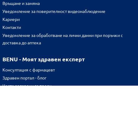
Връщане и замяна
Уведомление за поверителност видеонаблюдение
Кариери
Контакти
Уведомление за обработване на лични данни при поръчки с
доставка до аптека
BENU - Моят здравен експерт
Консултация с фармацевт
Здравен портал - блог
Често задавани въпроси
ВРЪЗКИ
Изпълнителна агенция по лекарствата
Български фармацевтичен съюз
Българска асоциация на помощник-фармацевтите
Министерство на здравеопазването