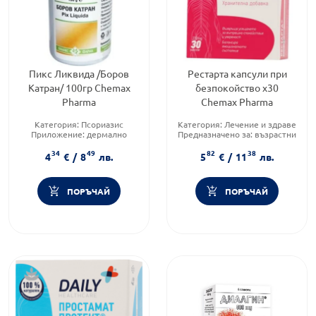
Пикс Ликвида /Боров
Рестарта капсули при
Катран/ 100гр Chemax
безпокойство x30
Pharma
Chemax Pharma
Категория:
Псориазис
Категория:
Лечение и здраве
Приложение:
дермално
Предназначено за:
възрастни
Форма на продукта:
разтвор
Приложение:
орално
34
49
82
38
4
€
/
8
лв.
5
€
/
11
лв.
ПОРЪЧАЙ
ПОРЪЧАЙ