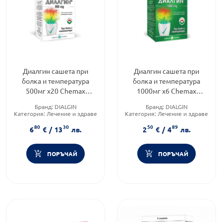
Диалгин сашета при
Диалгин сашета при
болка и температура
болка и температура
500мг х20 Chemax
1000мг х6 Chemax
Pharma
Pharma
Бранд:
DIALGIN
Бранд:
DIALGIN
Категория:
Лечение и здраве
Категория:
Лечение и здраве
Форма на продукта:
саше
Форма на продукта:
саше
80
30
50
89
6
€
/
13
лв.
2
€
/
4
лв.
ПОРЪЧАЙ
ПОРЪЧАЙ