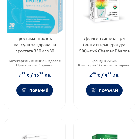
Простамат протект
Диалгин сашета при
капсули за здрава на
болка и температура
простата 350мг х30
500мг х6 Chemax Pharma
Chemax Pharma
Категория:
Лечение и здраве
Бранд:
DIALGIN
Приложение:
орално
Категория:
Лечение и здраве
Форма на продукта:
капсули
Форма на продукта:
саше
82
29
40
69
7
€
/
15
лв.
2
€
/
4
лв.
ПОРЪЧАЙ
ПОРЪЧАЙ