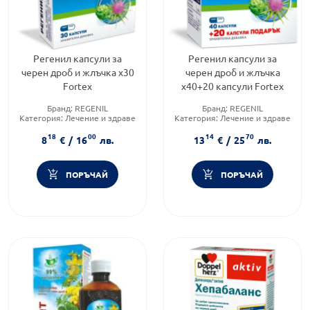
Регенил капсули за
Регенил капсули за
черен дроб и жлъчка х30
черен дроб и жлъчка
Fortex
х40+20 капсули Fortex
Бранд:
REGENIL
Бранд:
REGENIL
Категория:
Лечение и здраве
Категория:
Лечение и здраве
Форма на продукта:
капсули
Форма на продукта:
капсули
18
00
14
70
8
€
/
16
лв.
13
€
/
25
лв.
ПОРЪЧАЙ
ПОРЪЧАЙ