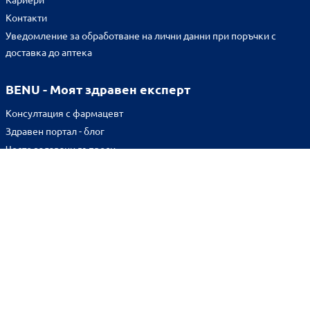
Контакти
Уведомление за обработване на лични данни при поръчки с
доставка до аптека
BENU - Моят здравен експерт
Консултация с фармацевт
Здравен портал - блог
Често задавани въпроси
ВРЪЗКИ
Изпълнителна агенция по лекарствата
Български фармацевтичен съюз
Българска асоциация на помощник-фармацевтите
Министерство на здравеопазването
Комисия за защита на потребителите