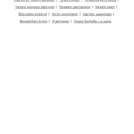
Черен кимион капсули
Червен кантарион
Черен орех
Biocodex enterol
Vichy комплект
Garnier шампоан
Bepanthen krem
Л аргинин
Гинко билоба с и цинк