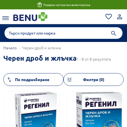
Подарък мостра към всяка поръчка
Начало
Черен дроб и жлъчка
Черен дроб и жлъчка
1 - 8 от 8 резултата
Филтри (0)