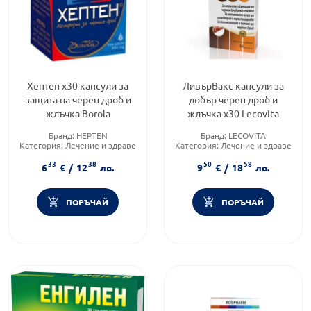
Хептен х30 капсули за
ЛивърВакс капсули за
защита на черен дроб и
добър черен дроб и
жлъчка Borola
жлъчка х30 Lecovita
Бранд:
HEPTEN
Бранд:
LECOVITA
Категория:
Лечение и здраве
Категория:
Лечение и здраве
Форма на продукта:
капсули
Форма на продукта:
капсули
33
38
50
58
6
€
/
12
лв.
9
€
/
18
лв.
ПОРЪЧАЙ
ПОРЪЧАЙ