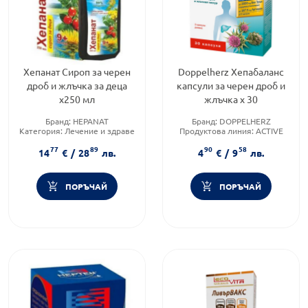
Хепанат Сироп за черен
Doppelherz Хепабаланс
дроб и жлъчка за деца
капсули за черен дроб и
x250 мл
жлъчка х 30
Бранд:
HEPANAT
Бранд:
DOPPELHERZ
Категория:
Лечение и здраве
Продуктова линия:
ACTIVE
Форма на продукта:
сироп
Форма на продукта:
капсули
77
89
90
58
14
€
/
28
лв.
4
€
/
9
лв.
ПОРЪЧАЙ
ПОРЪЧАЙ