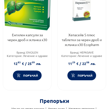
Енгилен капсули за
Хепасейв S плюс
черен дроб и жлъчка х30
таблетки за черен дроб и
жлъчка х30 Ecopharm
Бранд:
ENGILEN
Бранд:
HEPASAVE
Категория:
Лечение и здраве
Категория:
Лечение и здраве
Форма на продукта:
капсули
Форма на продукта:
таблетки
83
09
29
08
12
€
/
25
лв.
11
€
/
22
лв.
ПОРЪЧАЙ
ПОРЪЧАЙ
Препоръки
Масло от черен кимион
Черен оман
Червена детелина