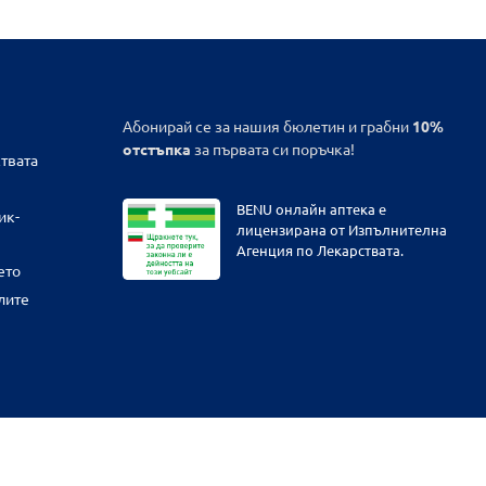
Абонирай се за нашия бюлетин и грабни
10%
отстъпка
за първата си поръчка!
твата
BENU онлайн аптека е
ик-
лицензирана от Изпълнителна
Агенция по Лекарствата.
ето
лите