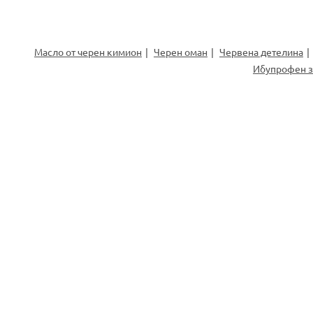
Масло от черен кимион
Черен оман
Червена детелина
Ибупрофен 