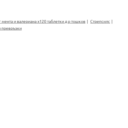
г мента и валериана х120 таблетки д р тошков
Стрепсилс
 превръзки