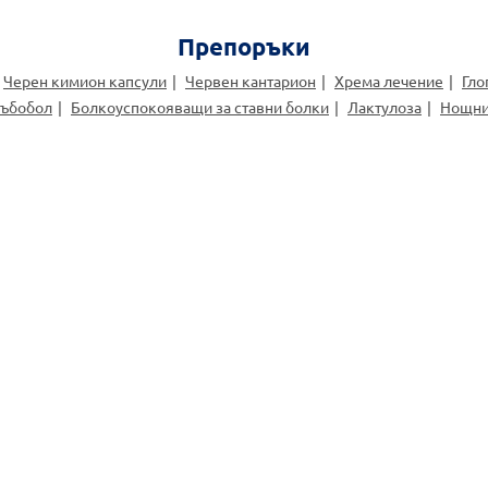
Препоръки
Черен кимион капсули
Червен кантарион
Хрема лечение
Гло
зъбобол
Болкоуспокояващи за ставни болки
Лактулоза
Нощни