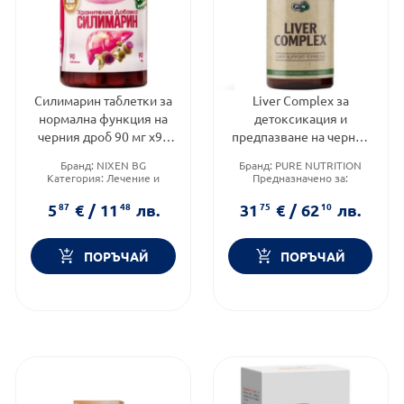
Силимарин таблетки за
Liver Complex за
нормална функция на
детоксикация и
черния дроб 90 мг х90
предпазване на черния
Nixen
дроб х60 капсули Pure
Бранд:
NIXEN BG
Бранд:
PURE NUTRITION
Nutrition
Категория:
Лечение и
Предназначено за:
здраве
възрастни
Форма на продукта:
Форма на продукта:
капсули
5
87
€
/
11
48
лв.
31
75
€
/
62
10
лв.
таблетки
ПОРЪЧАЙ
ПОРЪЧАЙ