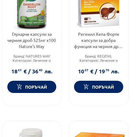
Глухарче капсули за
Регенил Хепа Форте
черния дроб 525мг х100
капсули за добра
Nature's Way
функция на черния дроб
x30 Fortex
Бранд:
NATURES WAY
Бранд:
REGENIL
Категория:
Лечение и
Категория:
Лечение и
здраве
здраве
Форма на продукта:
капсули
Продуктова линия:
HEPA
18
61
€
/
36
40
лв.
10
07
€
/
19
70
лв.
FORTE
ПОРЪЧАЙ
ПОРЪЧАЙ