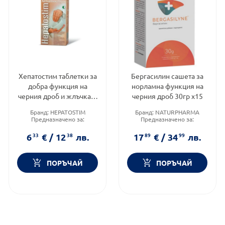
Хепатостим таблетки за
Бергасилин сашета за
добра функция на
норламна функция на
черния дроб и жлъчката
черния дроб 30гр х15
120 д-р Тошков
Бранд:
HEPATOSTIM
Бранд:
NATURPHARMA
Предназначено за:
Предназначено за:
възрастни
възрастни
Приложение:
орално
Форма на продукта:
саше
6
33
€
/
12
38
лв.
17
89
€
/
34
99
лв.
ПОРЪЧАЙ
ПОРЪЧАЙ