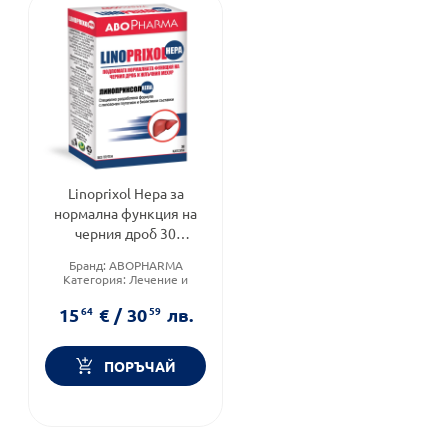
Linoprixol Hepa за
нормална функция на
черния дроб 30
таблетки Abopharma
Бранд:
ABOPHARMA
Категория:
Лечение и
здраве
Форма на продукта:
капсули
15
64
€
/
30
59
лв.
ПОРЪЧАЙ