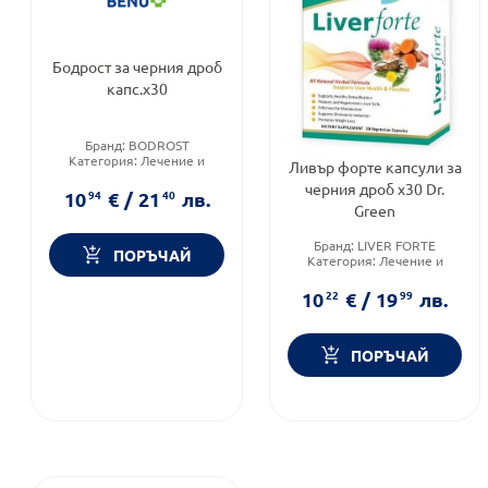
Бодрост за черния дроб
капс.х30
Бранд:
BODROST
Категория:
Лечение и
Ливър форте капсули за
здраве
черния дроб х30 Dr.
Форма на продукта:
капсули
10
94
€
/
21
40
лв.
Green
Бранд:
LIVER FORTE
ПОРЪЧАЙ
Категория:
Лечение и
здраве
Форма на продукта:
капсули
10
22
€
/
19
99
лв.
ПОРЪЧАЙ