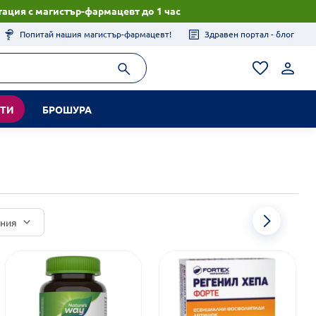
ация с магистър-фармацевт до 1 час
Попитай нашия магистър-фармацевт!
Здравен портал - блог
КТИ
БРОШУРА
иния