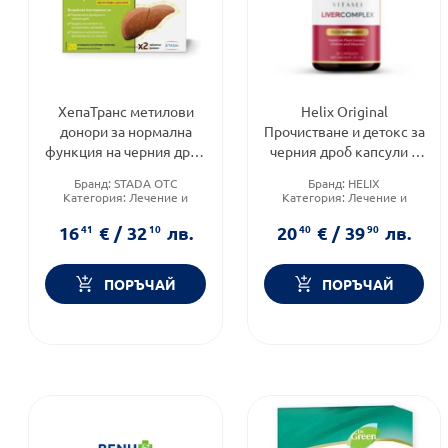
ХепаТранс метилови
Helix Original
донори за нормална
Прочистване и детокс за
функция на черния дроб
черния дроб капсули х
х 20 таблетки Stada
30
Бранд:
STADA OTC
Бранд:
HELIX
Категория:
Лечение и
Категория:
Лечение и
здраве
здраве
Форма на продукта:
Приложение:
орално
16
41
€
/
32
10
лв.
20
40
€
/
39
90
лв.
таблетки
ПОРЪЧАЙ
ПОРЪЧАЙ