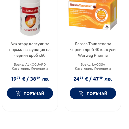
Алкогард капсули за
Лагоза Триплекс за
нормална функция на
черния дроб 40 капсули
черния дроб х60
Worwag Pharma
Бранд:
ALKOGUARD
Бранд:
LAGOSA
Категория:
Лечение и
Категория:
Лечение и
здраве
здраве
Форма на продукта:
капсули
Форма на продукта:
капсули
19
78
€
/
38
69
лв.
24
28
€
/
47
49
лв.
ПОРЪЧАЙ
ПОРЪЧАЙ