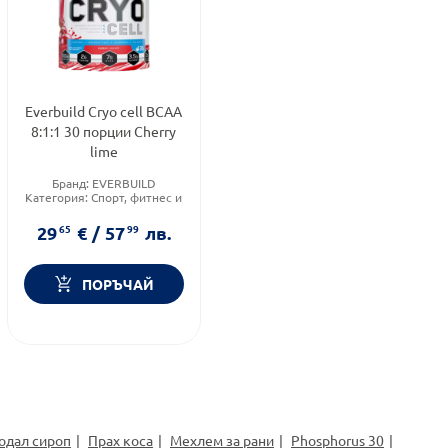
Everbuild Cryo cell BCAA
8:1:1 30 порции Cherry
lime
Бранд:
EVERBUILD
Категория:
Спорт, фитнес и
протеинови храни
Приложение:
орално
29
65
€
/
57
99
лв.
ПОРЪЧАЙ
одал сироп
Прах коса
Мехлем за рани
Phosphorus 30