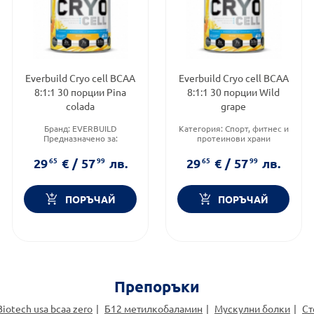
Everbuild Cryo cell BCAA
Everbuild Cryo cell BCAA
8:1:1 30 порции Pina
8:1:1 30 порции Wild
colada
grape
Бранд:
EVERBUILD
Категория:
Спорт, фитнес и
Предназначено за:
протеинови храни
възрастни
Предназначено за:
Приложение:
орално
възрастни
29
65
€
/
57
99
лв.
29
65
€
/
57
99
лв.
Приложение:
орално
ПОРЪЧАЙ
ПОРЪЧАЙ
Препоръки
Biotech usa bcaa zero
Б12 метилкобаламин
Мускулни болки
Ст