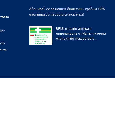
Абонирай се за нашия бюлетин и грабни
10%
отстъпка
за първата си поръчка!
твата
BENU онлайн аптека е
ик-
лицензирана от Изпълнителна
Агенция по Лекарствата.
ето
лите