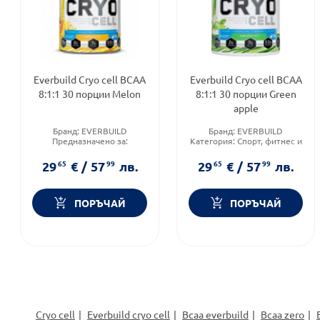
Everbuild Cryo cell BCAA
Everbuild Cryo cell BCAA
8:1:1 30 порции Melon
8:1:1 30 порции Green
apple
Бранд:
EVERBUILD
Бранд:
EVERBUILD
Предназначено за:
Категория:
Спорт, фитнес и
възрастни
протеинови храни
Приложение:
орално
Предназначено за:
29
65
€
/
57
99
лв.
29
65
€
/
57
99
лв.
възрастни
ПОРЪЧАЙ
ПОРЪЧАЙ
Cryo cell
Everbuild cryo cell
Bcaa everbuild
Bcaa zero