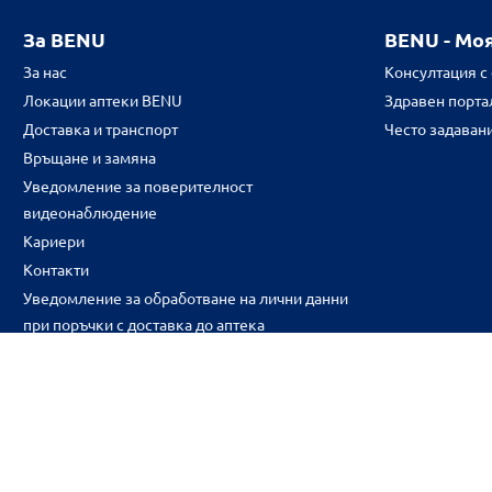
За BENU
BENU - Мо
За нас
Консултация с
Локации аптеки BENU
Здравен портал
Доставка и транспорт
Често задаван
Връщане и замяна
Уведомление за поверителност
видеонаблюдение
Кариери
Контакти
Уведомление за обработване на лични данни
при поръчки с доставка до аптека
CH
CZ
EE
LT
LV
HU
NL
RS
SK
RO
IT
BE
IE
UK
NO
DE