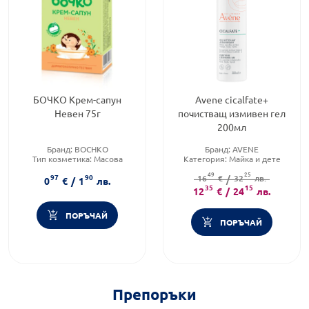
БОЧКО Крем-сапун
Avene cicalfate+
Невен 75г
почистващ измивен гел
200мл
Бранд:
BOCHKO
Бранд:
AVENE
Тип козметика:
Масова
Категория:
Майка и дете
козметика
Тип козметика:
49
25
97
90
Форма на продукта:
сапун
16
Дермокозметика
€
/
32
лв.
0
€
/
1
лв.
35
15
12
€
/
24
лв.
ПОРЪЧАЙ
ПОРЪЧАЙ
Препоръки