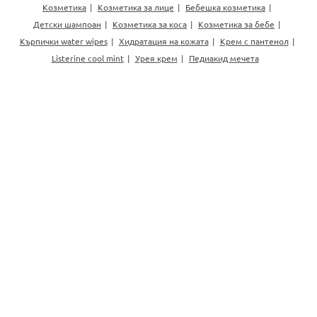
Козметика
Козметика за лице
Бебешка козметика
Детски шампоан
Козметика за коса
Козметика за бебе
Кърпички water wipes
Хидратация на кожата
Крем с пантенол
Listerine cool mint
Урея крем
Педиакид мечета