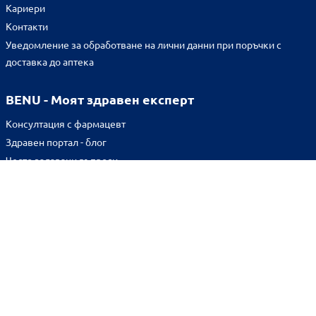
Кариери
Контакти
Уведомление за обработване на лични данни при поръчки с
доставка до аптека
BENU - Моят здравен експерт
Консултация с фармацевт
Здравен портал - блог
Често задавани въпроси
ВРЪЗКИ
Изпълнителна агенция по лекарствата
Български фармацевтичен съюз
Българска асоциация на помощник-фармацевтите
Министерство на здравеопазването
Комисия за защита на потребителите