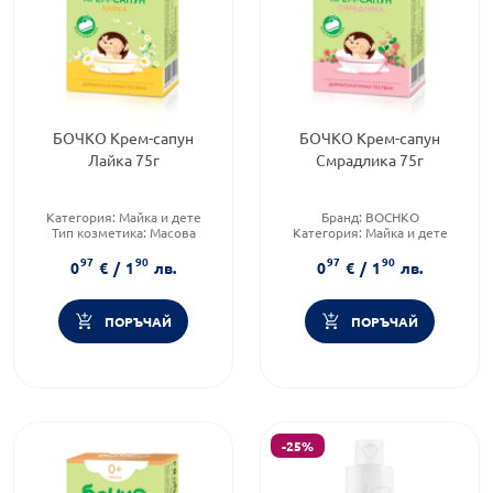
БОЧКО Крем-сапун
БОЧКО Крем-сапун
Лайка 75г
Смрадлика 75г
Категория:
Майка и дете
Бранд:
BOCHKO
Тип козметика:
Масова
Категория:
Майка и дете
козметика
Форма на продукта:
сапун
97
90
97
90
Форма на продукта:
сапун
0
€
/
1
лв.
0
€
/
1
лв.
ПОРЪЧАЙ
ПОРЪЧАЙ
-25%