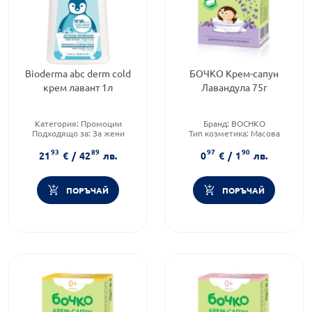
Bioderma abc derm cold
БОЧКО Крем-сапун
крем лавант 1л
Лавандула 75г
Категория:
Промоции
Бранд:
BOCHKO
Подходящо за:
За жени
Тип козметика:
Масова
Тип козметика:
козметика
93
89
97
90
Дермокозметика
Форма на продукта:
сапун
21
€
/
42
лв.
0
€
/
1
лв.
ПОРЪЧАЙ
ПОРЪЧАЙ