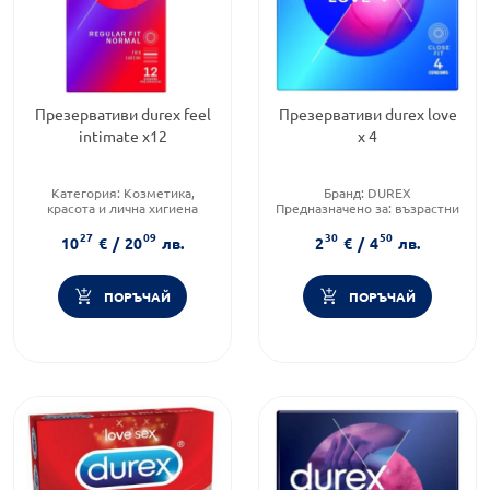
Презервативи durex feel
Презервативи durex love
intimate x12
х 4
Категория:
Козметика,
Бранд:
DUREX
красота и лична хигиена
Предназначено за:
възрастни
Предназначено за:
възрастни
Продуктова линия:
LOVE
27
09
30
50
Приложение:
дермално
10
€
/
20
лв.
2
€
/
4
лв.
ПОРЪЧАЙ
ПОРЪЧАЙ