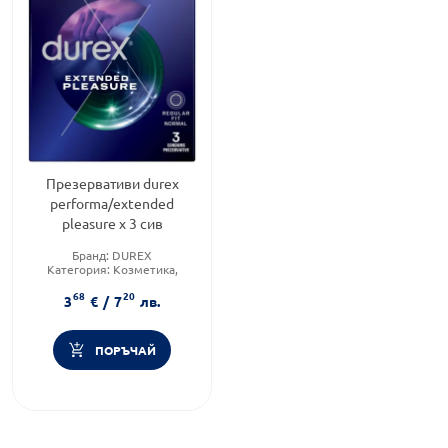
Презервативи durex
performa/extended
pleasure х 3 сив
Бранд:
DUREX
Категория:
Козметика,
красота и лична хигиена
68
20
Продуктова линия:
3
€
/
7
лв.
EXTENDED PLEASURE
ПОРЪЧАЙ