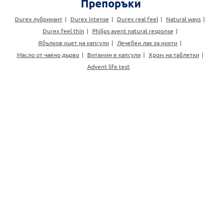
Препоръки
Durex лубрикант
Durex intense
Durex real feel
Natural ways
Durex feel thin
Philips avent natural response
Ябълков оцет на капсули
Лечебен лак за нокти
Масло от чаено дърво
Витамин е капсули
Хром на таблетки
Advent life test