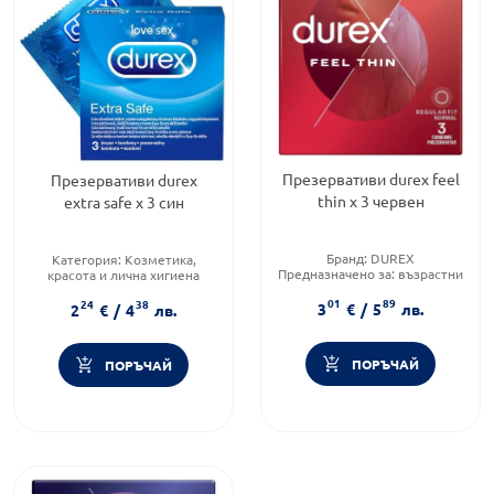
Презервативи durex feel
Презервативи durex
thin х 3 червен
extra safe х 3 син
Бранд:
DUREX
Категория:
Козметика,
Предназначено за:
възрастни
красота и лична хигиена
Продуктова линия:
FEEL THIN
Предназначено за:
възрастни
01
89
24
38
Продуктова линия:
EXTRA
3
€
/
5
лв.
2
€
/
4
лв.
SAFE
ПОРЪЧАЙ
ПОРЪЧАЙ