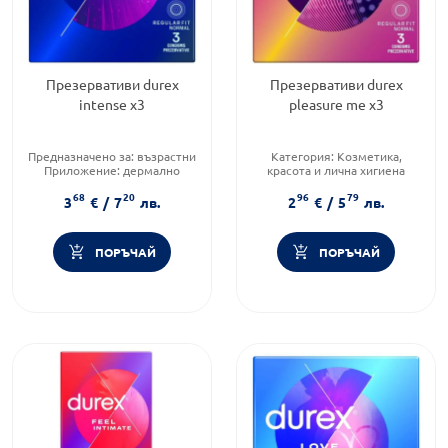
Презервативи durex
Презервативи durex
intense x3
pleasure me х3
Предназначено за:
възрастни
Категория:
Козметика,
Приложение:
дермално
красота и лична хигиена
Форма на продукта:
Предназначено за:
възрастни
68
20
96
79
презервативи
Приложение:
дермално
3
€
/
7
лв.
2
€
/
5
лв.
ПОРЪЧАЙ
ПОРЪЧАЙ