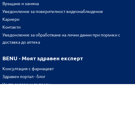
Връщане и замяна
Уведомление за поверителност видеонаблюдение
Кариери
Контакти
Уведомление за обработване на лични данни при поръчки с
доставка до аптека
BENU - Моят здравен експерт
Консултация с фармацевт
Здравен портал - блог
Често задавани въпроси
ВРЪЗКИ
Изпълнителна агенция по лекарствата
Български фармацевтичен съюз
Българска асоциация на помощник-фармацевтите
Министерство на здравеопазването