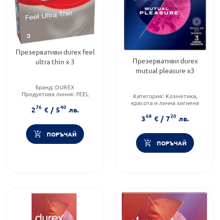
Презервативи durex feel
Презервативи durex
ultra thin x 3
mutual pleasure x3
Бранд:
DUREX
Продуктова линия:
FEEL
Категория:
Козметика,
ULTRA THIN
красота и лична хигиена
76
40
Форма на продукта:
2
€
/
5
лв.
Предназначено за:
възрастни
презервативи
68
20
Форма на продукта:
3
€
/
7
лв.
презервативи
ПОРЪЧАЙ
ПОРЪЧАЙ