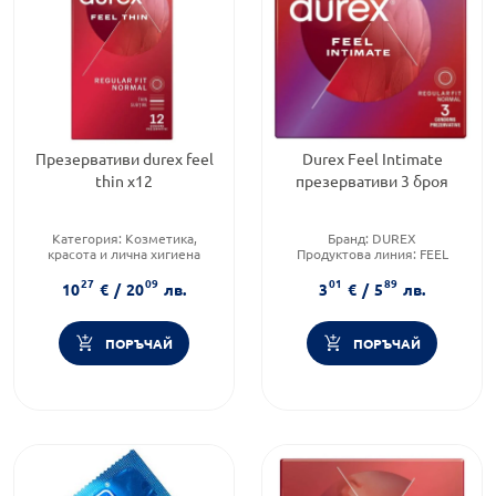
Презервативи durex feel
Durex Feel Intimate
thin x12
презервативи 3 броя
Категория:
Козметика,
Бранд:
DUREX
красота и лична хигиена
Продуктова линия:
FEEL
Предназначено за:
възрастни
INTIMATE
27
09
01
89
Приложение:
дермално
Форма на продукта:
10
€
/
20
лв.
3
€
/
5
лв.
презервативи
ПОРЪЧАЙ
ПОРЪЧАЙ