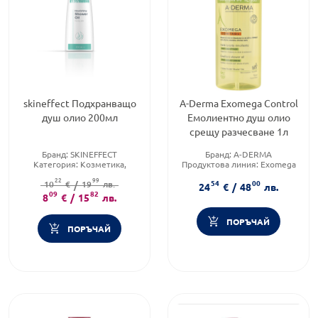
skineffect Подхранващо
A-Derma Exomega Control
душ олио 200мл
Емолиентно душ олио
срещу разчесване 1л
Бранд:
SKINEFFECT
Бранд:
A-DERMA
Категория:
Козметика,
Продуктова линия:
Exomega
красота и лична хигиена
Control
22
99
54
00
Форма на продукта:
10
€
/
19
лв.
душ
Форма на продукта:
душ
24
€
/
48
лв.
09
олио
82
олио
8
€
/
15
лв.
ПОРЪЧАЙ
ПОРЪЧАЙ