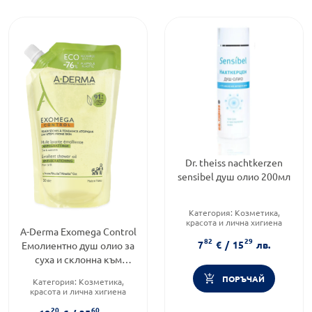
Dr. theiss nachtkerzen
sensibel душ олио 200мл
Категория:
Козметика,
красота и лична хигиена
A-Derma Exomega Control
Подходящо за:
За жени
82
29
Форма на продукта:
масло
7
€
/
15
лв.
Емолиентно душ олио за
суха и склонна към
атопия кожа пълнител
ПОРЪЧАЙ
Категория:
Козметика,
500мл
красота и лична хигиена
Подходящо за:
За жени
20
60
Тип козметика: