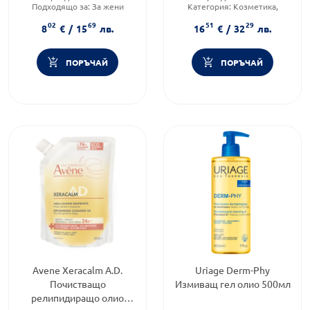
Подходящо за:
За жени
Категория:
Козметика,
Тип козметика:
красота и лична хигиена
02
69
51
29
Дермокозметика
Форма на продукта:
олио
8
€
/
15
лв.
16
€
/
32
лв.
ПОРЪЧАЙ
ПОРЪЧАЙ
Avene Xeracalm A.D.
Uriage Derm-Phy
Почистващо
Измиващ гел олио 500мл
релипидиращо олио