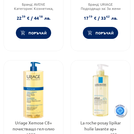
Пълнител 400мл
Бранд:
AVENE
Бранд:
URIAGE
Категория:
Козметика,
Подходящо за:
За жени
красота и лична хигиена
Тип козметика:
59
18
19
62
Продуктова линия:
Дермокозметика
22
€
/
44
лв.
17
€
/
33
лв.
XERACALM A.D.
ПОРЪЧАЙ
ПОРЪЧАЙ
Uriage Xemose C8+
La roche-posay lipikar
почистващо гел-олио
huile lavante ap+