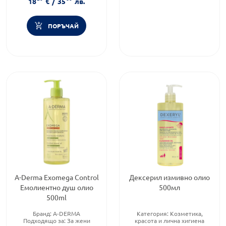
18
€
/
35
лв.
Дермокозметика
ПОРЪЧАЙ
A-Derma Exomega Control
Дексерил измивно олио
Емолиентно душ олио
500мл
500ml
Бранд:
A-DERMA
Категория:
Козметика,
Подходящо за:
За жени
красота и лична хигиена