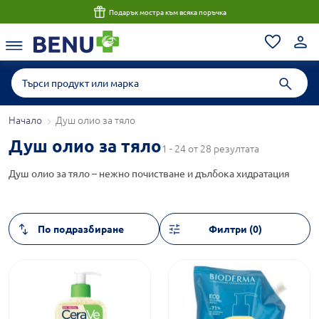
Подарък мостра към всяка поръчка
Начало
Душ олио за тяло
Душ олио за тяло
1 - 24 от 28 резултата
Душ олио за тяло – нежно почистване и дълбока хидратация
Филтри (0)