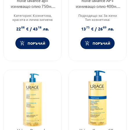
huile lavante ap+
huile lavante AP+
измиващо олио 750мл.
измиващо олио 400мл.
656757
735759 /рефил/ Годен до:
Категория:
Козметика,
Подходящо за:
За жени
30.10.2026 г.
красота и лична хигиена
Тип козметика:
Тип козметика:
Дермокозметика
08
18
75
89
Дермокозметика
Форма на продукта:
олио
22
€
/
43
лв.
13
€
/
26
лв.
Форма на продукта:
олио
ПОРЪЧАЙ
ПОРЪЧАЙ