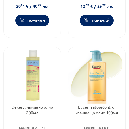
Форма на продукта:
олио
Подходящо за:
За жени
80
68
78
00
Форма на продукта:
олио
20
€
/
40
лв.
12
€
/
25
лв.
ПОРЪЧАЙ
ПОРЪЧАЙ
Dexeryl измивно олио
Eucerin atopicontrol
200мл
измиващо олио 400мл
Бранд:
DEXERYL
Бранд:
EUCERIN