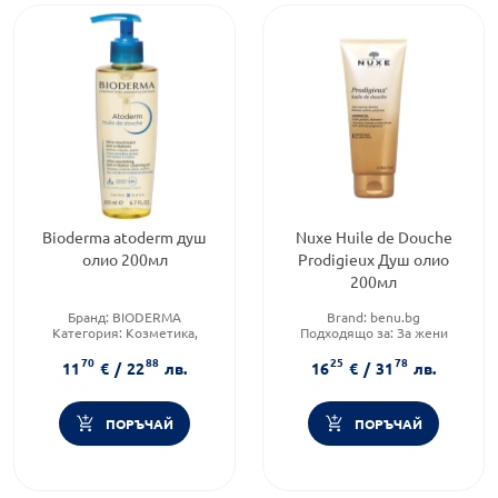
Bioderma atoderm душ
Nuxe Huile de Douche
олио 200мл
Prodigieux Душ олио
200мл
Бранд:
BIODERMA
Brand:
benu.bg
Категория:
Козметика,
Подходящо за:
За жени
красота и лична хигиена
Форма на продукта:
душ-
70
88
25
78
Подходящо за:
За жени
олио
11
€
/
22
лв.
16
€
/
31
лв.
ПОРЪЧАЙ
ПОРЪЧАЙ