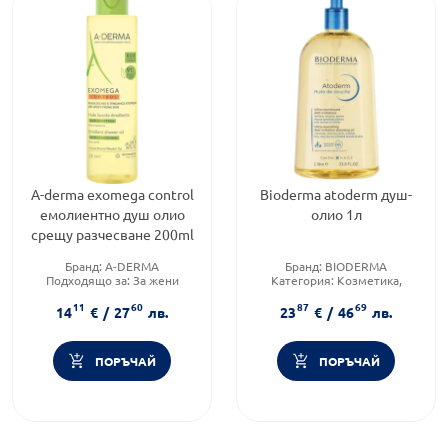
A-derma exomega control
Bioderma atoderm душ-
емолиентно душ олио
олио 1л
срещу разчесване 200ml
Бранд:
A-DERMA
Бранд:
BIODERMA
Подходящо за:
За жени
Категория:
Козметика,
Тип козметика:
красота и лична хигиена
11
60
87
69
Дермокозметика
Тип козметика:
14
€
/
27
лв.
23
€
/
46
лв.
Дермокозметика
ПОРЪЧАЙ
ПОРЪЧАЙ