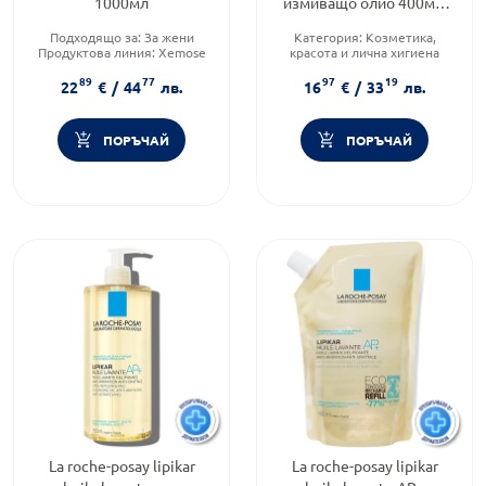
1000мл
измиващо олио 400мл.
656764
Подходящо за:
За жени
Категория:
Козметика,
Продуктова линия:
Xemose
красота и лична хигиена
Форма на продукта:
олио
Тип козметика:
89
77
97
19
Дермокозметика
22
€
/
44
лв.
16
€
/
33
лв.
Форма на продукта:
олио
ПОРЪЧАЙ
ПОРЪЧАЙ
La roche-posay lipikar
La roche-posay lipikar