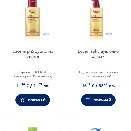
Eucerin ph5 душ олио
Eucerin ph5 душ олио
200мл
400мл
Бранд:
EUCERIN
Подходящо за:
За жени
Категория:
Козметика,
Тип козметика:
красота и лична хигиена
Дермокозметика
14
79
51
29
Подходящо за:
За жени
Форма на продукта:
душ-
11
€
/
21
лв.
16
€
/
32
лв.
олио
ПОРЪЧАЙ
ПОРЪЧАЙ