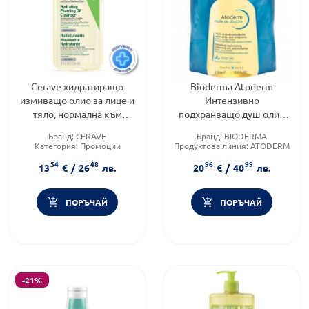
Cerave хидратиращо
Bioderma Atoderm
измиващо олио за лице и
Интензивно
тяло, нормална към
подхранващо душ олио
много суха кожа, бебета,
за много суха и атопична
Бранд:
CERAVE
Бранд:
BIODERMA
236мл.773430
кожа рефил 1л
Категория:
Промоции
Продуктова линия:
ATODERM
Форма на продукта:
олио
Форма на продукта:
душ
54
48
96
99
олио
13
€
/
26
лв.
20
€
/
40
лв.
ПОРЪЧАЙ
ПОРЪЧАЙ
-21%