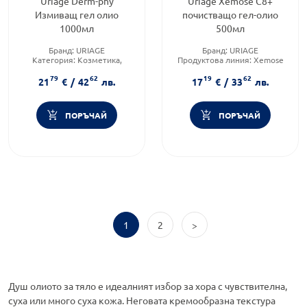
Uriage Derm-phy
Uriage Xemose C8+
Измиващ гел олио
почистващо гел-олио
1000мл
500мл
Бранд:
URIAGE
Бранд:
URIAGE
Категория:
Козметика,
Продуктова линия:
Xemose
красота и лична хигиена
Форма на продукта:
олио
79
62
19
62
Подходящо за:
За жени
21
€
/
42
лв.
17
€
/
33
лв.
ПОРЪЧАЙ
ПОРЪЧАЙ
1
2
>
Душ олиото за тяло е идеалният избор за хора с чувствителна,
суха или много суха кожа. Неговата кремообразна текстура