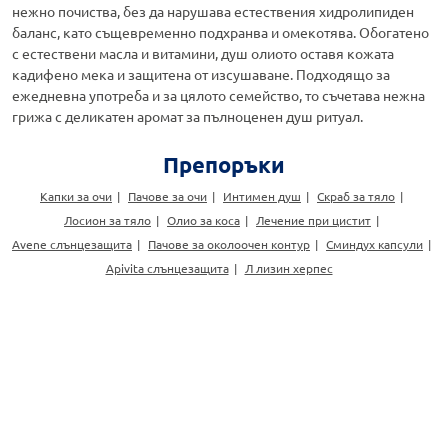
нежно почиства, без да нарушава естествения хидролипиден
баланс, като същевременно подхранва и омекотява. Обогатено
с естествени масла и витамини, душ олиото оставя кожата
кадифено мека и защитена от изсушаване. Подходящо за
ежедневна употреба и за цялото семейство, то съчетава нежна
грижа с деликатен аромат за пълноценен душ ритуал.
Препоръки
Капки за очи
Пачове за очи
Интимен душ
Скраб за тяло
Лосион за тяло
Олио за коса
Лечение при цистит
Avene слънцезащита
Пачове за околоочен контур
Сминдух капсули
Apivita слънцезащита
Л лизин херпес