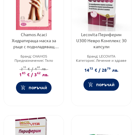
Chamos Acaci
Lecovita Периферин
Хидратираща маска за
U300 Невро Комплекс 30
ръце с подмладяващ
капсули
ефект с екстракт от
Бранд:
CHAMOS
Бранд:
LECOVITA
охлюви SPA – терапия
Предназначение:
Тяло
Категория:
Лечение и здраве
8мл.
Тип продукт:
Маска за ръце
Предназначено за:
възрастни
35
60
72
79
2
€
/
4
лв.
14
€
/
28
лв.
85
62
1
€
/
3
лв.
ПОРЪЧАЙ
ПОРЪЧАЙ