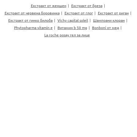
Екстракт от женшен
Екстракт от бреза
Екстракт от червена боровинка
Екстракт от глог
Екстракт от риган
Екстракт от гинко билоба
Vichy capital soleil
Шампоани клоран
Phytopharma vitamin e
Витамин b 50 mg
Bonboni от мед
La roche posay гел за лице