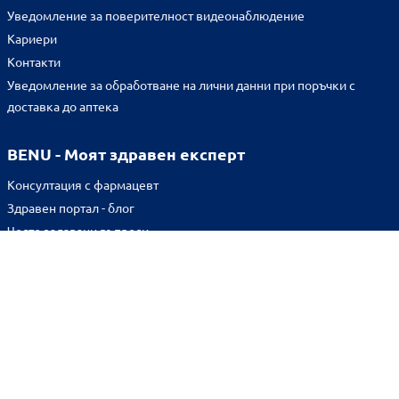
Уведомление за поверителност видеонаблюдение
Кариери
Контакти
Уведомление за обработване на лични данни при поръчки с
доставка до аптека
BENU - Моят здравен експерт
Консултация с фармацевт
Здравен портал - блог
Често задавани въпроси
ВРЪЗКИ
Изпълнителна агенция по лекарствата
Български фармацевтичен съюз
Българска асоциация на помощник-фармацевтите
Министерство на здравеопазването