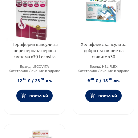
Периферин капсули за
Хелифлекс капсули за
периферната нервна
добро състояние на
система х30 Lecovita
ставите x30
Бранд:
LECOVITA
Бранд:
HELIFLEX
Категория:
Лечение и здраве
Категория:
Лечение и здраве
Форма на продукта:
капсули
Предназначено за:
възрастни
16
78
40
38
12
€
/
23
лв.
9
€
/
18
лв.
ПОРЪЧАЙ
ПОРЪЧАЙ