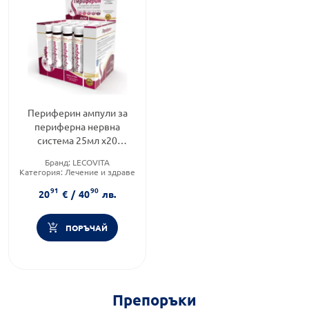
Периферин ампули за
периферна нервна
система 25мл х20
Lecovita
Бранд:
LECOVITA
Категория:
Лечение и здраве
Форма на продукта:
ампули
91
90
20
€
/
40
лв.
ПОРЪЧАЙ
Препоръки