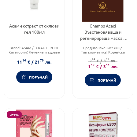
Асам екстракт от охлюви
Chamos Acaci
гел 100мл
Възстановяваща и
регенерираща маска с
екстракт от охлюви 20мл
Brand:
ASAM / 'KRAUTERHOF
Предназначение:
Лице
Категория:
Лечение и здраве
Тип козметика:
Корейска
Форма на продукта:
гел
козметика
04
99
14
79
Тип продукт:
2
€
/
Маска за лице
3
лв.
11
€
/
21
лв.
59
11
1
€
/
3
лв.
ПОРЪЧАЙ
ПОРЪЧАЙ
-21%