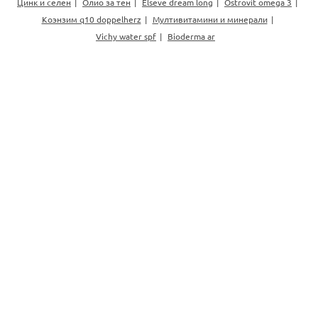
Цинк и селен
Олио за тен
Elseve dream long
Ostrovit omega 3
Коэнзим q10 doppelherz
Мултивитамини и минерали
Vichy water spf
Bioderma ar