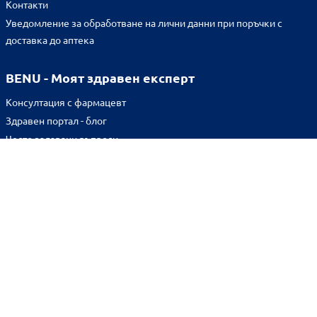
Контакти
Уведомление за обработване на лични данни при поръчки с
доставка до аптека
BENU - Моят здравен експерт
Консултация с фармацевт
Здравен портал - блог
Често задавани въпроси
ВРЪЗКИ
Изпълнителна агенция по лекарствата
Български фармацевтичен съюз
Българска асоциация на помощник-фармацевтите
Министерство на здравеопазването
Комисия за защита на потребителите
Абонирай се за нашия бюлетин и грабни
10% отстъпка
за