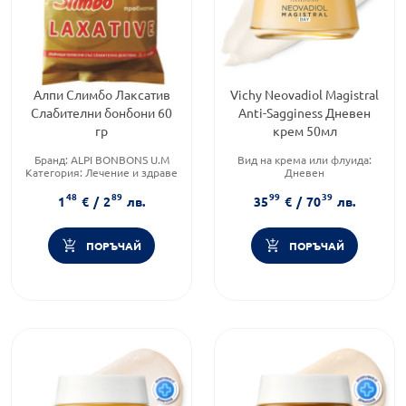
Алпи Слимбо Лаксатив
Vichy Neovadiol Magistral
Слабителни бонбони 60
Anti-Sagginess Дневен
гр
крем 50мл
Бранд:
ALPI BONBONS U.M
Вид на крема или флуида:
Категория:
Лечение и здраве
Дневен
Форма на продукта:
бонбони
Форма на продукта:
крем
48
89
99
39
Функционалност:
1
€
/
2
лв.
35
€
/
70
лв.
Подхранване и хидратация
ПОРЪЧАЙ
ПОРЪЧАЙ