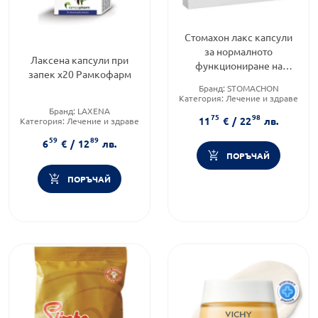
Стомахон лакс капсули
за нормалното
Лаксена капсули при
функциониране на
запек х20 Рамкофарм
чревния тракт х15
Бранд:
STOMACHON
Категория:
Лечение и здраве
Продуктова линия:
LAX
Бранд:
LAXENA
75
98
11
€
/
22
лв.
Категория:
Лечение и здраве
Форма на продукта:
капсули
59
89
6
€
/
12
лв.
ПОРЪЧАЙ
ПОРЪЧАЙ