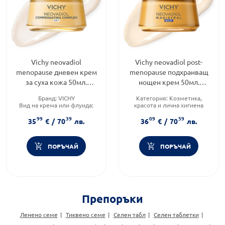
Vichy neovadiol
Vichy neovadiol post-
menopause дневен крем
menopause подхранващ
за суха кожа 50мл.
нощен крем 50мл.
774161
774017
Бранд:
VICHY
Категория:
Козметика,
Вид на крема или флуида:
красота и лична хигиена
Дневен
Тип козметика:
99
39
09
59
Продуктова линия:
Дермокозметика
35
€
/
70
лв.
36
€
/
70
лв.
NEOVADIOL
Форма на продукта:
крем
ПОРЪЧАЙ
ПОРЪЧАЙ
Препоръки
Ленено семе
Тиквено семе
Селен табл
Селен таблетки