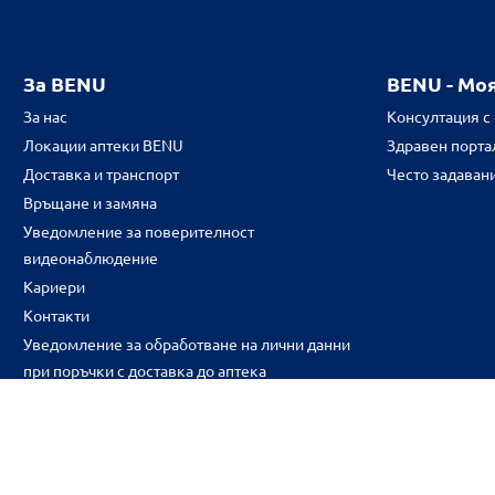
За BENU
BENU - Мо
За нас
Консултация с
Локации аптеки BENU
Здравен портал
Доставка и транспорт
Често задаван
Връщане и замяна
Уведомление за поверителност
видеонаблюдение
Кариери
Контакти
Уведомление за обработване на лични данни
при поръчки с доставка до аптека
CH
CZ
EE
LT
LV
HU
NL
RS
SK
RO
IT
BE
IE
UK
NO
DE