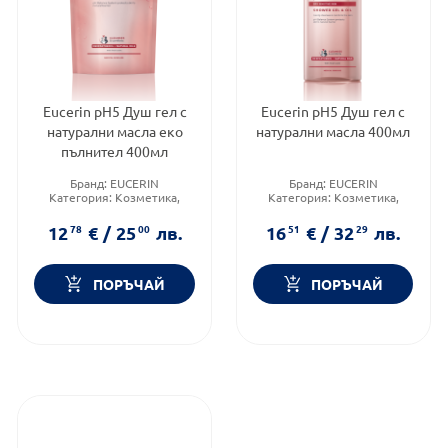
Eucerin pH5 Душ гел с
Eucerin pH5 Душ гел с
натурални масла еко
натурални масла 400мл
пълнител 400мл
Бранд:
EUCERIN
Бранд:
EUCERIN
Категория:
Козметика,
Категория:
Козметика,
красота и лична хигиена
красота и лична хигиена
Предназначено за:
Форма на продукта:
душ гел
12
78
€
/
25
00
лв.
16
51
€
/
32
29
лв.
възрастни
ПОРЪЧАЙ
ПОРЪЧАЙ