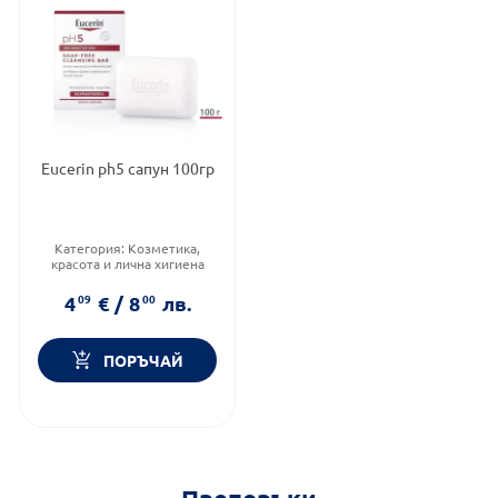
Eucerin ph5 сапун 100гр
Категория:
Козметика,
красота и лична хигиена
Тип козметика:
Дермокозметика
4
09
€
/
8
00
лв.
Форма на продукта:
сапун
ПОРЪЧАЙ