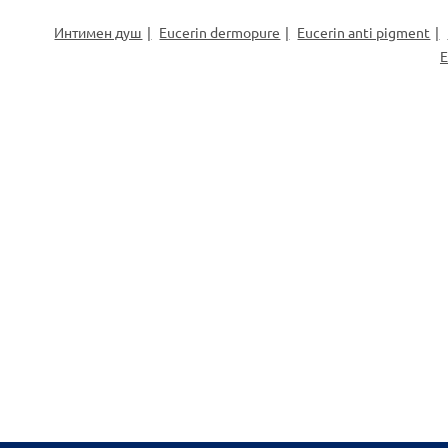
Интимен душ
Eucerin dermopure
Eucerin anti pigment
Е