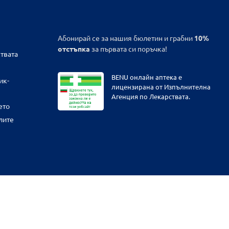
Абонирай се за нашия бюлетин и грабни
10%
отстъпка
за първата си поръчка!
твата
BENU онлайн аптека е
ик-
лицензирана от Изпълнителна
Агенция по Лекарствата.
ето
лите