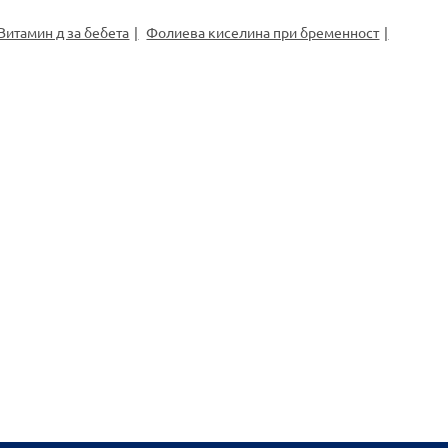
Витамин д за бебета
Фолиева киселина при бременност