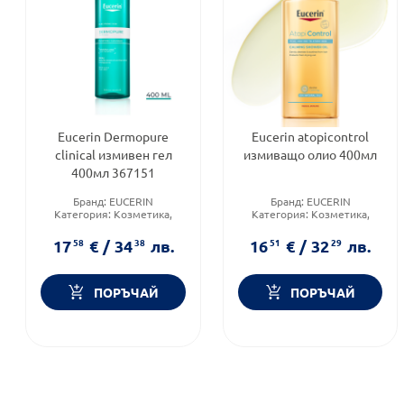
Eucerin Dermopure
Eucerin atopicontrol
clinical измивен гел
измиващо олио 400мл
400мл 367151
Бранд:
EUCERIN
Бранд:
EUCERIN
Категория:
Козметика,
Категория:
Козметика,
красота и лична хигиена
красота и лична хигиена
Форма на продукта:
гел
Форма на продукта:
олио
17
58
€
/
34
38
лв.
16
51
€
/
32
29
лв.
ПОРЪЧАЙ
ПОРЪЧАЙ