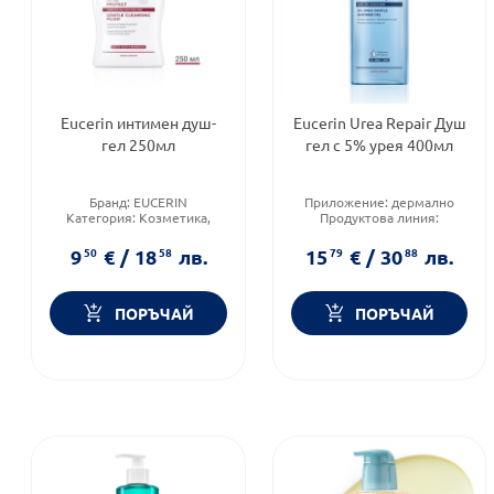
Eucerin интимен душ-
Eucerin Urea Repair Душ
гел 250мл
гел с 5% урея 400мл
Бранд:
EUCERIN
Приложение:
дермално
Категория:
Козметика,
Продуктова линия:
красота и лична хигиена
UREAREPAIR
Тип козметика:
Форма на продукта:
душ гел
9
50
€
/
18
58
лв.
15
79
€
/
30
88
лв.
Дермокозметика
ПОРЪЧАЙ
ПОРЪЧАЙ