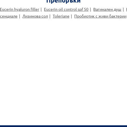
Препоръки
Eucerin hyaluron filler
Eucerin oil control spf 50
Вагинален душ
сенциале
Лизинова сол
Toleriane
Пробиотик с живи бактерии