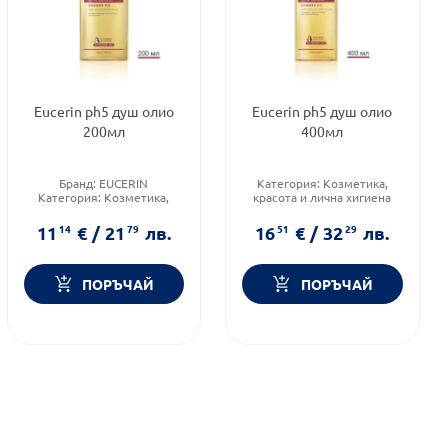
Eucerin ph5 душ олио
Eucerin ph5 душ олио
200мл
400мл
Бранд:
EUCERIN
Категория:
Козметика,
Категория:
Козметика,
красота и лична хигиена
красота и лична хигиена
Подходящо за:
За жени
Тип козметика:
Форма на продукта:
душ-
11
14
€
/
21
79
лв.
16
51
€
/
32
29
лв.
Дермокозметика
олио
ПОРЪЧАЙ
ПОРЪЧАЙ